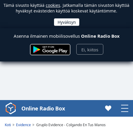
Tämä sivusto käyttää
cookies
. Jatkamalla tämän sivuston käyttöä
hyväksyt evästeiden käyttöä koskevat käytäntömme.
Asenna ilmainen mobiilisovellus
Online Radio Box
Ei, kiitos
Online Radio Box
Video
Player
is
Koti
Evidence
Gruplo Evidence - Colgando En Tus Manos
loading.