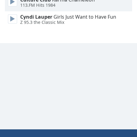
113.FM Hits 1984
Family
Cyndi Lauper
Girls Just Want to Have Fun
Z 95.3 the Classic Mix
Reset
Done
Close
Modal
Dialog
End
of
dialog
window.