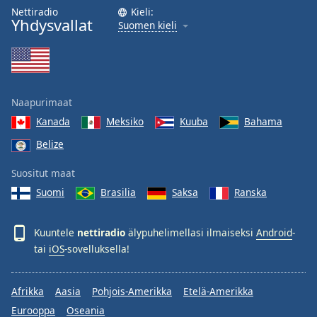
Nettiradio
Kieli:
Yhdysvallat
Suomen kieli
Naapurimaat
Kanada
Meksiko
Kuuba
Bahama
Belize
Suositut maat
Suomi
Brasilia
Saksa
Ranska
Kuuntele
nettiradio
älypuhelimellasi ilmaiseksi
Android
-
tai
iOS
-sovelluksella!
Afrikka
Aasia
Pohjois-Amerikka
Etelä-Amerikka
Eurooppa
Oseania