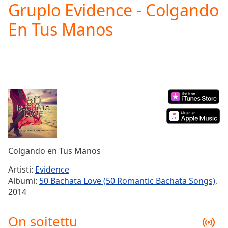
Gruplo Evidence - Colgando
Play
Video
En Tus Manos
Play
Skip
Backward
Skip
Forward
Mute
Current
Time
0:00
/
Duration
-:-
Loaded
:
0.00%
Colgando en Tus Manos
Stream
Type
LIVE
Artisti:
Evidence
Seek to
Albumi:
50 Bachata Love (50 Romantic Bachata Songs)
,
live,
2014
currently
behind
live
LIVE
On soitettu
Remaining