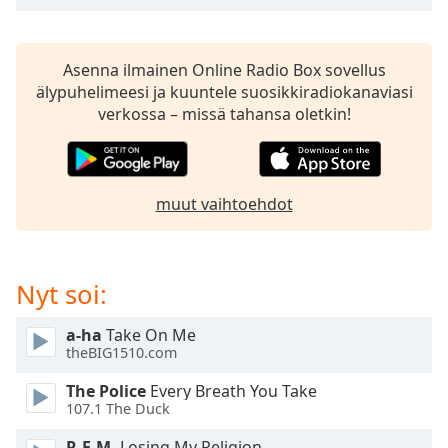
subtitles
settings
dialog
subtitles
Asenna ilmainen Online Radio Box sovellus
off
,
älypuhelimeesi ja kuuntele suosikkiradiokanaviasi
selected
verkossa – missä tahansa oletkin!
Audio
Track
muut vaihtoehdot
Picture-
in-
Picture
Fullscreen
This
Nyt soi:
is
a
a-ha
Take On Me
modal
theBIG1510.com
window.
The Police
Every Breath You Take
107.1 The Duck
Beginning
of
R.E.M.
Losing My Religion