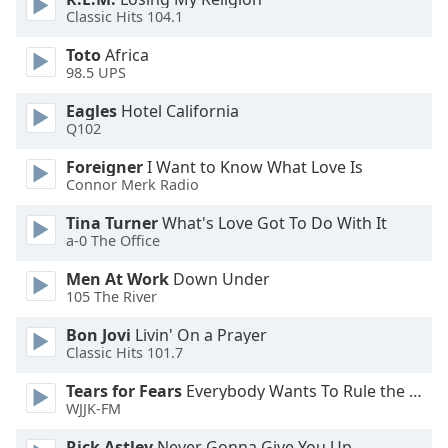
dialog
Classic Hits 104.1
window.
Escape
Toto
Africa
98.5 UPS
will
cancel
Eagles
Hotel California
and
Q102
close
the
Foreigner
I Want to Know What Love Is
Connor Merk Radio
window.
Tina Turner
What's Love Got To Do With It
Text
a-0 The Office
Color
Men At Work
Down Under
105 The River
Opacity
Bon Jovi
Livin' On a Prayer
Classic Hits 101.7
Text
Tears for Fears
Everybody Wants To Rule the World
Background
WJJK-FM
Color
Rick Astley
Never Gonna Give You Up