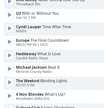
Throwback 80s
Opacity
U2
With or Without You
Van 92.7 FM
Caption
Area
Cyndi Lauper
Time After Time
Background
MIXfm
Color
Europe
The Final Countdown
KBUU-FM 99.1 HD3
Opacity
Haddaway
What Is Love
Candid Radio Texas
Font
Michael Jackson
Beat It
Size
Monroe County Radio
The Weeknd
Blinding Lights
Text
KS107.5 FM
Edge
Style
4 Non Blondes
What's Up?
RockRadio (MRG.fm)
Font
Culture Club
Karma Chameleon