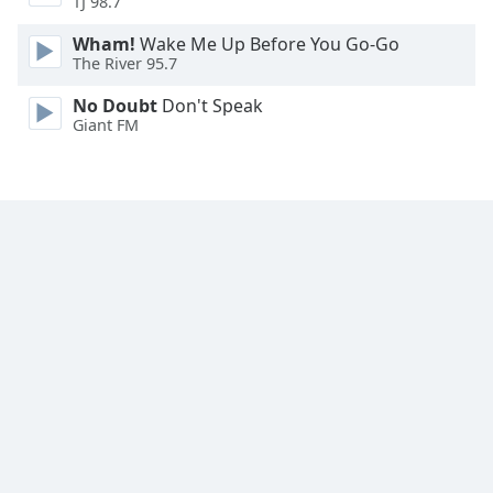
TJ 98.7
Font
Family
Wham!
Wake Me Up Before You Go-Go
The River 95.7
No Doubt
Don't Speak
Reset
Giant FM
Done
Close
Modal
Dialog
End
of
dialog
window.