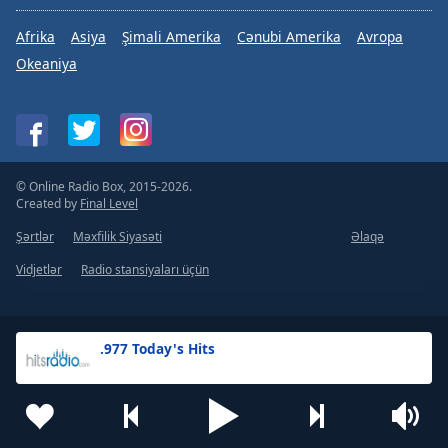
Afrika
Asiya
Şimali Amerika
Cənubi Amerika
Avropa
Okeaniya
© Online Radio Box, 2015-2026.
Created by
Final Level
Şərtlər
Məxfilik Siyasəti
Əlaqə
Vidjetlər
Radio stansiyaları üçün
.977 Today's Hits