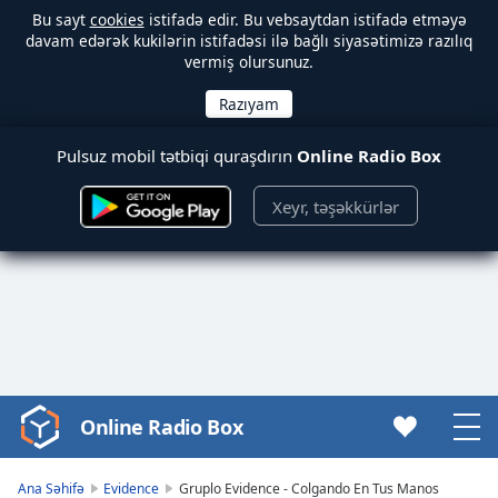
Bu sayt
cookies
istifadə edir. Bu vebsaytdan istifadə etməyə
davam edərək kukilərin istifadəsi ilə bağlı siyasətimizə razılıq
vermiş olursunuz.
Pulsuz mobil tətbiqi quraşdırın
Online Radio Box
Xeyr, təşəkkürlər
Online Radio Box
Video
Player
is
Ana Səhifə
Evidence
Gruplo Evidence - Colgando En Tus Manos