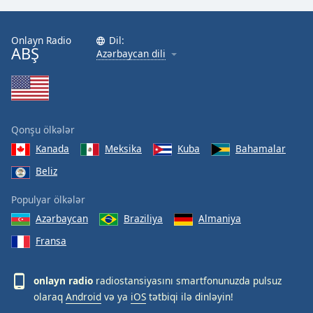
Onlayn Radio
Dil:
ABŞ
Azərbaycan dili
Qonşu ölkələr
Kanada
Meksika
Kuba
Bahamalar
Beliz
Populyar ölkələr
Azərbaycan
Braziliya
Almaniya
Fransa
onlayn radio
radiostansiyasını smartfonunuzda pulsuz
olaraq
Android
və ya
iOS
tətbiqi ilə dinləyin!