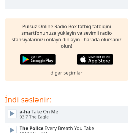
opens
subtitles
settings
dialog
subtitles
Pulsuz Online Radio Box tətbiq tətbiqini
off
,
smartfonunuza yükləyin və sevimli radio
selected
stansiyalarınızı onlayn dinləyin - harada olursanız
olun!
Audio
Track
Picture-
in-
digər seçimlər
Picture
Fullscreen
This
is
İndi səslənir:
a
modal
a-ha
Take On Me
window.
93.7 The Eagle
The Police
Every Breath You Take
Beginning