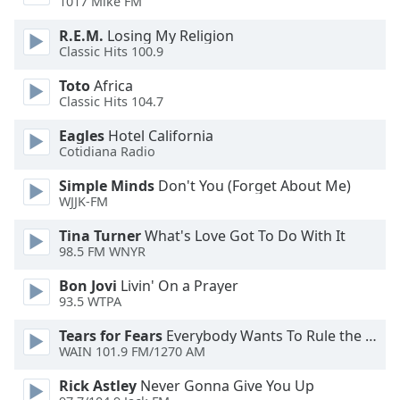
1017 Mike FM
of
dialog
R.E.M.
Losing My Religion
window.
Classic Hits 100.9
Escape
will
Toto
Africa
Classic Hits 104.7
cancel
and
Eagles
Hotel California
close
Cotidiana Radio
the
window.
Simple Minds
Don't You (Forget About Me)
WJJK-FM
Text
Tina Turner
What's Love Got To Do With It
Color
98.5 FM WNYR
Bon Jovi
Livin' On a Prayer
Opacity
93.5 WTPA
Tears for Fears
Everybody Wants To Rule the World
Text
WAIN 101.9 FM/1270 AM
Background
Rick Astley
Never Gonna Give You Up
Color