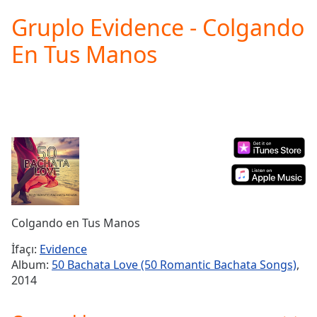
loading.
Gruplo Evidence - Colgando
Play
Video
En Tus Manos
Play
Skip
Backward
Skip
Forward
Mute
Current
Time
0:00
/
Duration
-:-
Loaded
:
0.00%
Colgando en Tus Manos
Stream
Type
LIVE
İfaçı:
Evidence
Seek to
Album:
50 Bachata Love (50 Romantic Bachata Songs)
,
live,
2014
currently
behind
live
LIVE