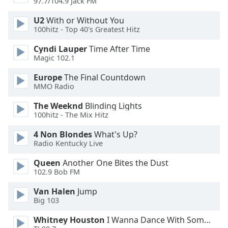
97.7/104.9 Jack FM
U2
With or Without You
Opacity
100hitz - Top 40's Greatest Hitz
Cyndi Lauper
Time After Time
Caption
Magic 102.1
Area
Background
Europe
The Final Countdown
Color
MMO Radio
The Weeknd
Blinding Lights
Opacity
100hitz - The Mix Hitz
4 Non Blondes
What's Up?
Radio Kentucky Live
Font
Size
Queen
Another One Bites the Dust
102.9 Bob FM
Text
Van Halen
Jump
Edge
Big 103
Style
Whitney Houston
I Wanna Dance With Somebody