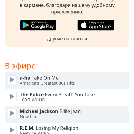
of
в кармане, благодаря нашему удобному
dialog
приложению.
window.
Escape
will
cancel
другие варианты
and
close
the
window.
В эфире:
Text
a-ha
Take On Me
Color
America's Greatest 80s Hits
The Police
Every Breath You Take
Opacity
100.7 WHUD
Michael Jackson
Billie Jean
Text
New Life
Background
R.E.M.
Losing My Religion
Color
Beatrice Radio