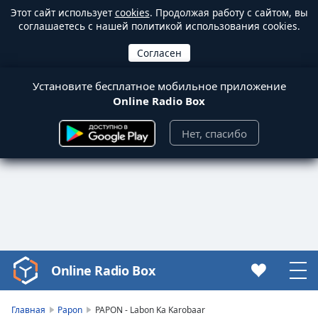
Этот сайт использует
cookies
. Продолжая работу с сайтом, вы
соглашаетесь с нашей политикой использования cookies.
Установите бесплатное мобильное приложение
Online Radio Box
Нет, спасибо
Online Radio Box
Video
Player
is
Главная
Papon
PAPON - Labon Ka Karobaar