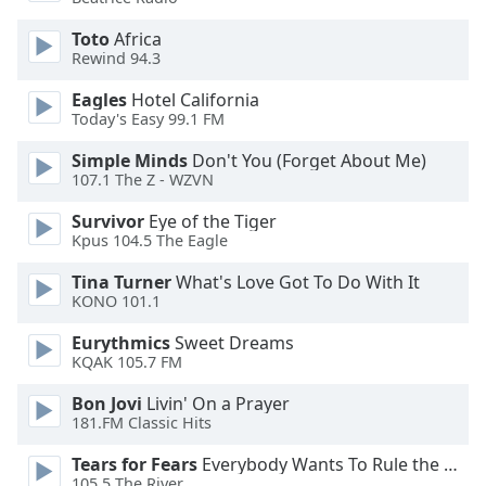
Toto
Africa
Opacity
Rewind 94.3
Eagles
Hotel California
Caption
Today's Easy 99.1 FM
Area
Background
Simple Minds
Don't You (Forget About Me)
Color
107.1 The Z - WZVN
Survivor
Eye of the Tiger
Opacity
Kpus 104.5 The Eagle
Tina Turner
What's Love Got To Do With It
KONO 101.1
Font
Size
Eurythmics
Sweet Dreams
KQAK 105.7 FM
Text
Bon Jovi
Livin' On a Prayer
Edge
181.FM Classic Hits
Style
Tears for Fears
Everybody Wants To Rule the World
105.5 The River