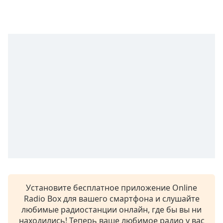
subtitles
settings
dialog
subtitles
off
,
selected
Audio
Track
Picture-
in-
Picture
Fullscreen
This
is
a
modal
Установите бесплатное приложение Online
window.
Radio Box для вашего смартфона и слушайте
любимые радиостанции онлайн, где бы вы ни
Beginning
находились! Теперь ваше любимое радио у вас