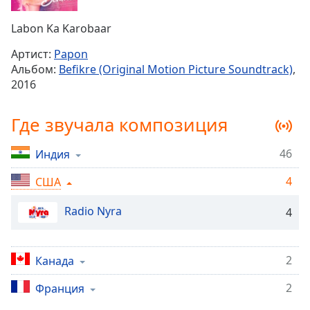
Remaining
Time
-
Labon Ka Karobaar
-:-
Артист:
Papon
1x
Альбом:
Befikre (Original Motion Picture Soundtrack)
,
Playback
2016
Rate
Chapters
Где звучала композиция
Chapters
46
Индия
Descriptions
4
США
descriptions
off
,
Radio Nyra
4
selected
Subtitles
2
Канада
subtitles
2
Франция
settings
,
opens