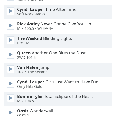
Font
Cyndi Lauper
Time After Time
Family
Soft Rock Radio
Rick Astley
Never Gonna Give You Up
Reset
Mix 105.5 - WSEV-FM
Done
Close
The Weeknd
Blinding Lights
Modal
Pro FM
Dialog
End
Queen
Another One Bites the Dust
of
2WD 101.3
dialog
window.
Van Halen
Jump
107.5 The Swamp
Cyndi Lauper
Girls Just Want to Have Fun
Only Hits Gold
Bonnie Tyler
Total Eclipse of the Heart
Mix 106.5
Oasis
Wonderwall
Q105.5