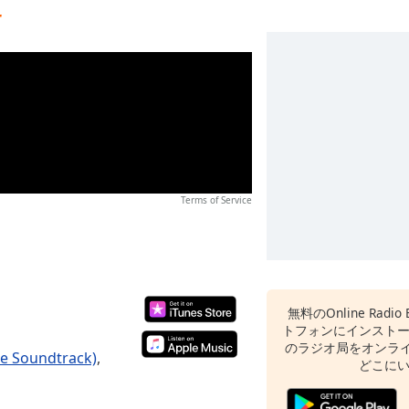
r
Terms of Service
無料のOnline Radi
トフォンにインスト
のラジオ局をオンライ
re Soundtrack)
,
どこに