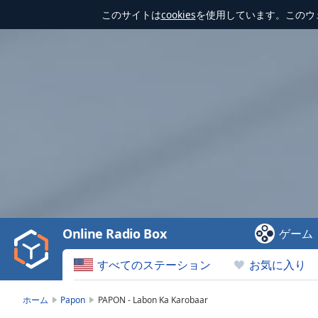
このサイトは
cookies
を使用しています。このウ
Video
Player
is
loading.
Play
Video
Online Radio Box
ゲーム
Play
Skip
すべてのステーション
お気に入り
Backward
Skip
Forward
ホーム
Papon
PAPON - Labon Ka Karobaar
Mute