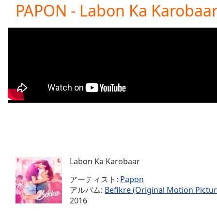
Current
PAPON - Labon Ka Karobaa
Time
0:00
/
Duration
-:-
Loaded
:
0.00%
0:00
Stream
Type
LIVE
Seek to
live,
currently
behind
live
LIVE
Remaining
Time
-
-:-
Labon Ka Karobaar
アーティスト:
Papon
1x
アルバム:
Befikre (Original Motion Pictu
Playback
2016
Rate