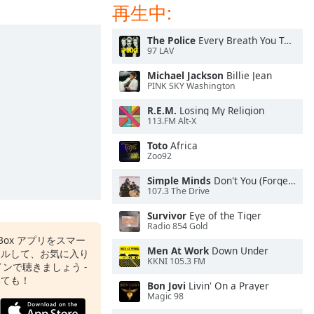
再生中:
The Police
Every Breath You Take
97 LAV
Michael Jackson
Billie Jean
PINK SKY Washington
R.E.M.
Losing My Religion
113.FM Alt-X
Toto
Africa
Zoo92
Simple Minds
Don't You (Forget About Me)
107.3 The Drive
Survivor
Eye of the Tiger
Radio 854 Gold
o Box アプリをスマー
Men At Work
Down Under
ールして、お気に入り
KKNI 105.3 FM
ンで聴きましょう -
いても！
Bon Jovi
Livin' On a Prayer
Magic 98