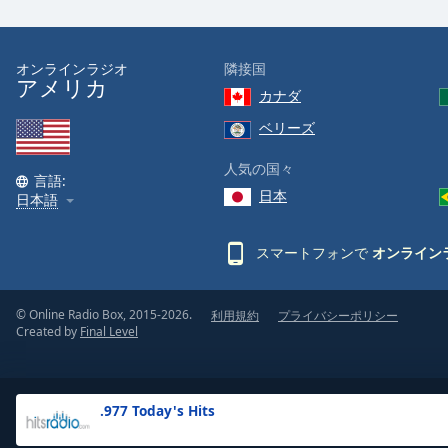
the
window.
オンラインラジオ
隣接国
アメリカ
Text
カナダ
Color
ベリーズ
Opacity
人気の国々
言語:
日本
日本語
Text
Background
スマートフォンで
オンライン
Color
© Online Radio Box, 2015-2026.
利用規約
プライバシーポリシー
Opacity
Created by
Final Level
Caption
Area
.977 Today's Hits
Background