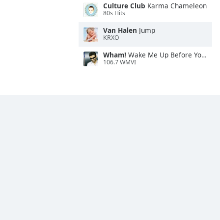
Culture Club
Karma Chameleon
80s Hits
Van Halen
Jump
KRXO
Wham!
Wake Me Up Before You Go-Go
106.7 WMVI