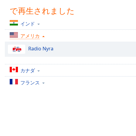
Chapters
で再生されました
Chapters
インド
Descriptions
アメリカ
descriptions
off
,
Radio Nyra
selected
Subtitles
カナダ
subtitles
settings
,
フランス
opens
subtitles
settings
dialog
subtitles
off
,
selected