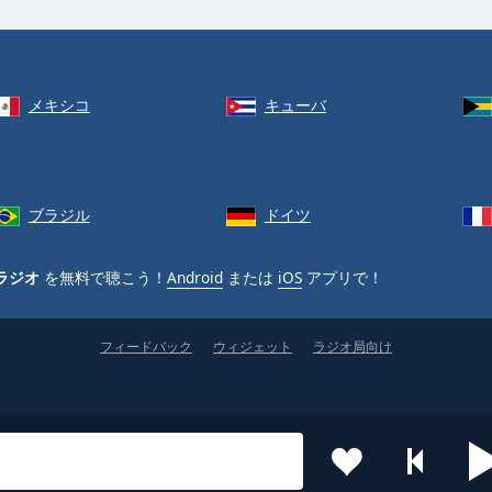
メキシコ
キューバ
ブラジル
ドイツ
ラジオ
を無料で聴こう！
Android
または
iOS
アプリで！
フィードバック
ウィジェット
ラジオ局向け