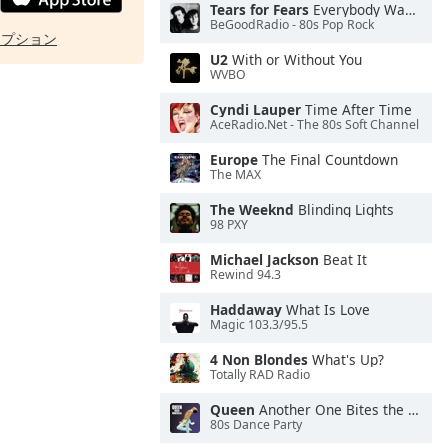
Tears for Fears
Everybody Wants To Rule the World
BeGoodRadio - 80s Pop Rock
オプション
U2
With or Without You
WVBO
Cyndi Lauper
Time After Time
AceRadio.Net - The 80s Soft Channel
Europe
The Final Countdown
The MAX
The Weeknd
Blinding Lights
98 PXY
Michael Jackson
Beat It
Rewind 94.3
Haddaway
What Is Love
Magic 103.3/95.5
4 Non Blondes
What's Up?
Totally RAD Radio
Queen
Another One Bites the Dust
80s Dance Party