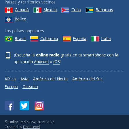
Países y territorios vecinos
Canadá
México
Cuba
Bahamas
Belice
Los países populares
Brasil
Colombia
España
Italia
¡Escucha la
online radio
gratis en tu smartphone con la
aplicación
Android
o
iOS
!
África
Asia
América del Norte
América del Sur
Europa
Oceanía
© Online Radio Box, 2015-2026.
Created by
Final Level