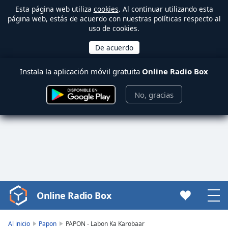
Esta página web utiliza
cookies
. Al continuar utilizando esta
página web, estás de acuerdo con nuestras políticas respecto al
uso de cookies.
Instala la aplicación móvil gratuita
Online Radio Box
No, gracias
Online Radio Box
Video
Player
is
Al inicio
Papon
PAPON - Labon Ka Karobaar