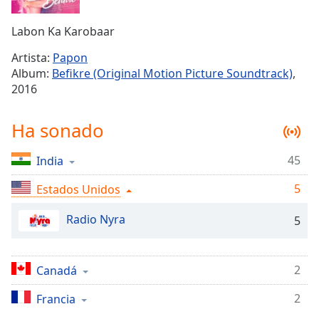
Remaining
Time
-
Labon Ka Karobaar
-:-
Artista:
Papon
1x
Album:
Befikre (Original Motion Picture Soundtrack)
,
Playback
2016
Rate
Chapters
Ha sonado
Chapters
45
India
Descriptions
5
Estados Unidos
descriptions
off
,
Radio Nyra
5
selected
Subtitles
2
Canadá
subtitles
2
Francia
settings
,