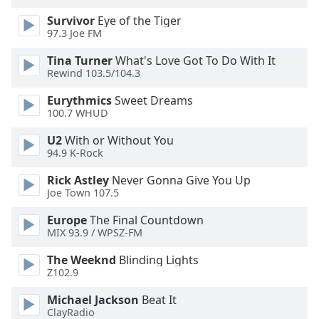
Survivor
Eye of the Tiger
Opacity
97.3 Joe FM
Tina Turner
What's Love Got To Do With It
Caption
Rewind 103.5/104.3
Area
Eurythmics
Sweet Dreams
Background
100.7 WHUD
Color
U2
With or Without You
94.9 K-Rock
Opacity
Rick Astley
Never Gonna Give You Up
Joe Town 107.5
Font
Size
Europe
The Final Countdown
MIX 93.9 / WPSZ-FM
Text
The Weeknd
Blinding Lights
Z102.9
Edge
Style
Michael Jackson
Beat It
ClayRadio