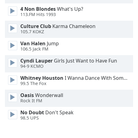
Font
4 Non Blondes
What's Up?
Family
113.FM Hits 1993
Culture Club
Karma Chameleon
Reset
105.7 KOKZ
Done
Van Halen
Jump
Close
106.5 Jack FM
Modal
Dialog
End
Cyndi Lauper
Girls Just Want to Have Fun
94-9 KCMO
of
dialog
Whitney Houston
I Wanna Dance With Somebody
window.
99.5 The Fox
Oasis
Wonderwall
Rock It FM
No Doubt
Don't Speak
98.5 UPS