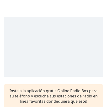
opens
subtitles
settings
dialog
subtitles
off
,
selected
Audio
Track
Picture-
in-
Picture
Fullscreen
This
is
a
modal
Instala la aplicación gratis Online Radio Box para
window.
su teléfono y escucha sus estaciones de radio en
línea favoritas dondequiera que esté!
Beginning