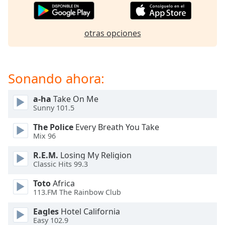
of
dialog
window.
otras opciones
Escape
will
cancel
and
Sonando ahora:
close
the
a-ha
Take On Me
window.
Sunny 101.5
Text
The Police
Every Breath You Take
Mix 96
Color
R.E.M.
Losing My Religion
Classic Hits 99.3
Opacity
Toto
Africa
113.FM The Rainbow Club
Text
Background
Eagles
Hotel California
Color
Easy 102.9