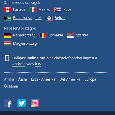
Szomszédos országok
Kanada
Mexikó
Kuba
Bahama-szigetek
Belize
Népszerű országok
Németország
Románia
Szerbia
Magyarország
Hallgass
online radio
az okostelefonodon ingyen a
Android
vagy
iOS
Afrika
Ázsia
Észak Amerika
Dél Amerika
Európa
Óceánia