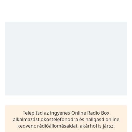
opens
subtitles
settings
dialog
subtitles
off
,
selected
Audio
Track
Picture-
in-
Picture
Fullscreen
This
is
a
modal
Telepítsd az ingyenes Online Radio Box
window.
alkalmazást okostelefonodra és hallgasd online
kedvenc rádióállomásaidat, akárhol is jársz!
Beginning