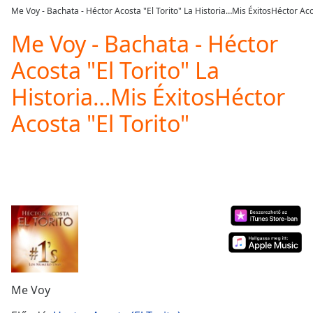
loading.
Me Voy - Bachata - Héctor Acosta "El Torito" La Historia…Mis ÉxitosHéctor Acos
Play
Video
Me Voy - Bachata - Héctor
Play
Acosta "El Torito" La
Skip
Backward
Historia…Mis ÉxitosHéctor
Skip
Forward
Acosta "El Torito"
Mute
Current
Time
0:00
/
Duration
-:-
Loaded
:
0.00%
Stream
Type
LIVE
Seek to
live,
currently
Me Voy
behind
live
LIVE