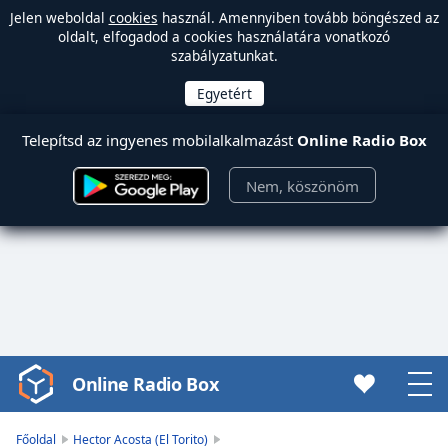
Jelen weboldal
cookies
használ. Amennyiben tovább böngészed az
oldalt, elfogadod a cookies használatára vonatkozó
szabályzatunkat.
Telepítsd az ingyenes mobilalkalmazást
Online Radio Box
Nem, köszönöm
Online Radio Box
Video
Player
is
Főoldal
Hector Acosta (El Torito)