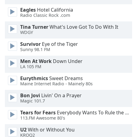
Eagles
Hotel California
Opacity
Radio Classic Rock .com
Tina Turner
What's Love Got To Do With It
Caption
WDGY
Area
Survivor
Eye of the Tiger
Background
Sunny 98.1 FM
Color
Men At Work
Down Under
LA 105 FM
Opacity
Eurythmics
Sweet Dreams
Maine Internet Radio - Mainely 80s
Font
Size
Bon Jovi
Livin' On a Prayer
Magic 101.7
Text
Tears for Fears
Everybody Wants To Rule the World
Edge
113.FM Awesome 80's
Style
U2
With or Without You
KROQ2