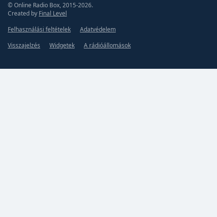
© Online Radio Box, 2015-2026.
Created by
Final Level
Felhasználási feltételek
Adatvédelem
Visszajelzés
Widgetek
A rádióállomások