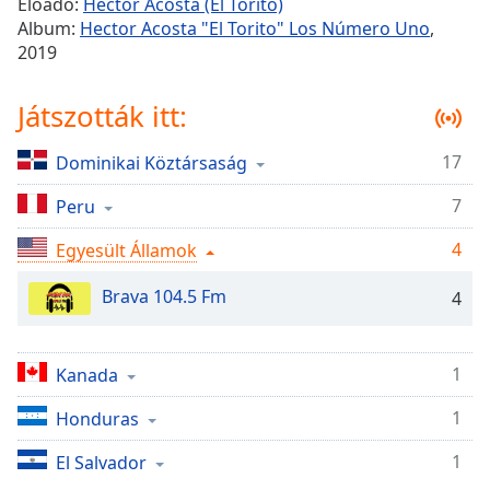
Remaining
Előadó:
Hector Acosta (El Torito)
Time
-
Album:
Hector Acosta "El Torito" Los Número Uno
,
-:-
2019
1x
Játszották itt:
Playback
Rate
17
Dominikai Köztársaság
Chapters
7
Peru
Chapters
4
Egyesült Államok
Descriptions
Brava 104.5 Fm
4
descriptions
off
,
selected
1
Kanada
Subtitles
1
Honduras
subtitles
1
El Salvador
settings
,