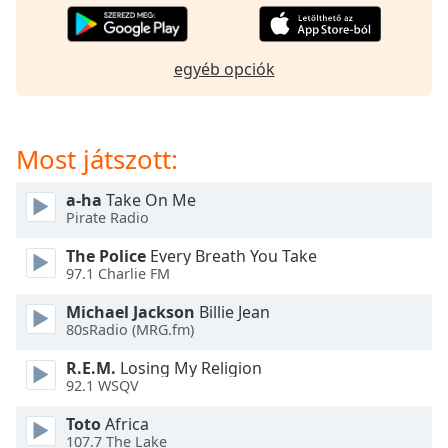
of
dialog
window.
egyéb opciók
Escape
will
cancel
and
Most játszott:
close
the
a-ha
Take On Me
window.
Pirate Radio
Text
The Police
Every Breath You Take
Color
97.1 Charlie FM
Michael Jackson
Billie Jean
80sRadio (MRG.fm)
Opacity
R.E.M.
Losing My Religion
92.1 WSQV
Text
Background
Toto
Africa
Color
107.7 The Lake