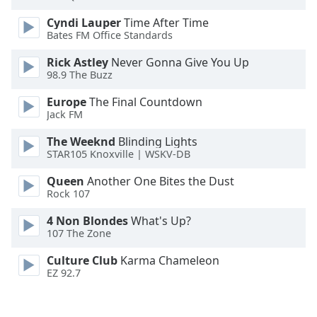
Font
Cyndi Lauper
Time After Time
Family
Bates FM Office Standards
Rick Astley
Never Gonna Give You Up
Reset
98.9 The Buzz
Done
Europe
The Final Countdown
Close
Jack FM
Modal
Dialog
End
The Weeknd
Blinding Lights
of
STAR105 Knoxville | WSKV-DB
dialog
Queen
Another One Bites the Dust
window.
Rock 107
4 Non Blondes
What's Up?
107 The Zone
Culture Club
Karma Chameleon
EZ 92.7