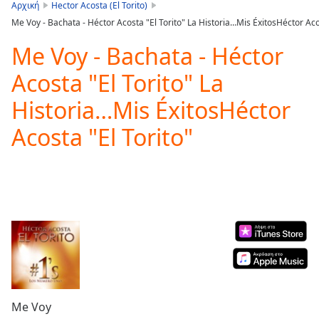
is
Αρχική
Hector Acosta (El Torito)
loading.
Me Voy - Bachata - Héctor Acosta "El Torito" La Historia…Mis ÉxitosHéctor Acos
Play
Video
Me Voy - Bachata - Héctor
Play
Acosta "El Torito" La
Skip
Backward
Historia…Mis ÉxitosHéctor
Skip
Forward
Acosta "El Torito"
Mute
Current
Time
0:00
/
Duration
-:-
Loaded
:
0.00%
Stream
Type
LIVE
Seek to
live,
currently
Me Voy
behind
live
LIVE