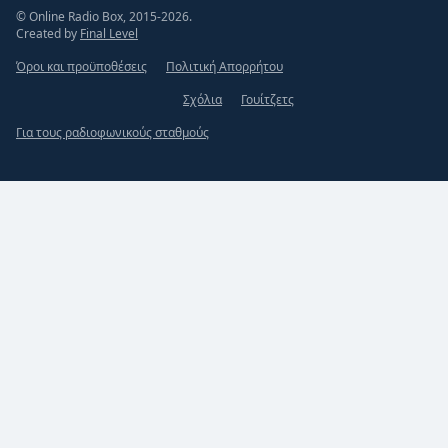
© Online Radio Box, 2015-2026.
Created by
Final Level
Όροι και προϋποθέσεις
Πολιτική Απορρήτου
Σχόλια
Γουίτζετς
Για τους ραδιοφωνικούς σταθμούς