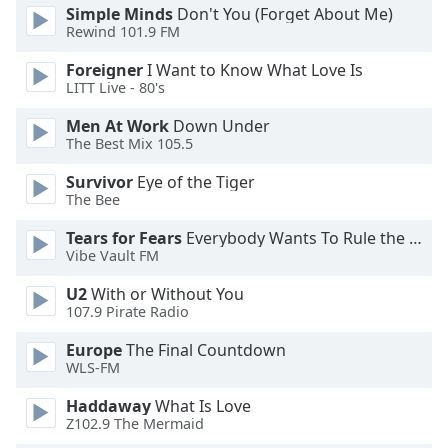
Color
Simple Minds
Don't You (Forget About Me)
Rewind 101.9 FM
Opacity
Foreigner
I Want to Know What Love Is
LITT Live - 80's
Caption
Men At Work
Down Under
Area
The Best Mix 105.5
Background
Survivor
Eye of the Tiger
Color
The Bee
Tears for Fears
Everybody Wants To Rule the World
Opacity
Vibe Vault FM
U2
With or Without You
Font
107.9 Pirate Radio
Size
Europe
The Final Countdown
WLS-FM
Text
Edge
Haddaway
What Is Love
Style
Z102.9 The Mermaid