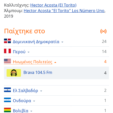
Remaining
Καλλιτέχνης:
Hector Acosta (El Torito)
Time
-
Άλμπουμ:
Hector Acosta "El Torito" Los Número Uno
,
-:-
2019
1x
Παίχτηκε στο
Playback
Rate
24
Δομινικανή Δημοκρατία
Chapters
14
Περού
Chapters
4
Ηνωμένες Πολιτείες
Descriptions
Brava 104.5 Fm
4
descriptions
off
,
selected
2
Ελ Σαλβαδόρ
Subtitles
1
Ονδούρα
subtitles
1
Βολιβία
settings
,