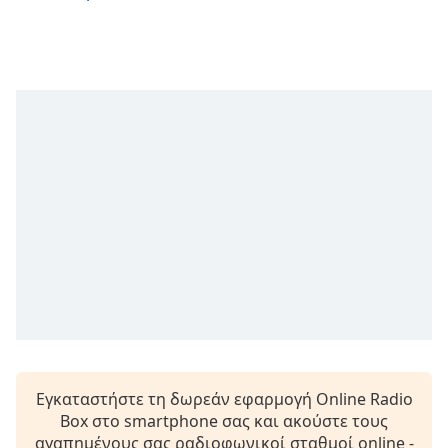
opens
subtitles
settings
dialog
subtitles
off
,
selected
Audio
Track
Picture-
in-
Picture
Fullscreen
This
is
a
modal
Εγκαταστήστε τη δωρεάν εφαρμογή Online Radio
window.
Box στο smartphone σας και ακούστε τους
αγαπημένους σας ραδιοφωνικοί σταθμοί online -