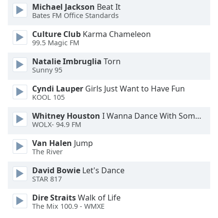
Michael Jackson
Beat It
Bates FM Office Standards
Font
Family
Culture Club
Karma Chameleon
99.5 Magic FM
Reset
Natalie Imbruglia
Torn
Done
Sunny 95
Close
Modal
Cyndi Lauper
Girls Just Want to Have Fun
Dialog
KOOL 105
End
of
Whitney Houston
I Wanna Dance With Somebody
dialog
WOLX- 94.9 FM
window.
Van Halen
Jump
The River
David Bowie
Let's Dance
STAR 817
Dire Straits
Walk of Life
The Mix 100.9 - WMXE