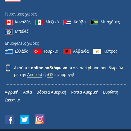
Γειτονικές χώρες
Καναδάς
Μεξικό
Κούβα
Μπαχάμες
Μπελίζ
Δημοφιλείς χώρες
Ελλάδα
Τουρκία
Αλβανία
Κύπρος
Ακούστε
online ραδιόφωνο
στο smartphone σας δωρεάν
με την
Android
ή
iOS
εφαρμογή!
Αφρική
Ασία
Βόρεια Αμερική
Νότια Αμερική
Ευρώπη
Ωκεανία