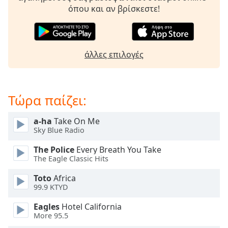
Beginning
όπου και αν βρίσκεστε!
of
dialog
window.
Escape
άλλες επιλογές
will
cancel
and
close
Τώρα παίζει:
the
window.
a-ha
Take On Me
Sky Blue Radio
Text
Color
The Police
Every Breath You Take
The Eagle Classic Hits
Opacity
Toto
Africa
99.9 KTYD
Text
Eagles
Hotel California
More 95.5
Background