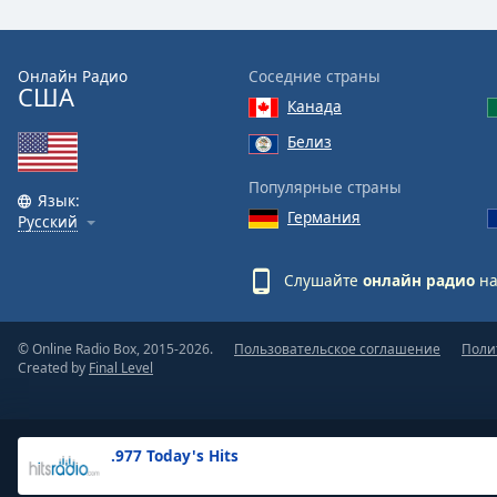
the
window.
Онлайн Радио
Соседние страны
США
Text
Канада
Color
Белиз
Opacity
Популярные страны
Язык:
Германия
Русский
Text
Background
Слушайте
онлайн радио
на
Color
© Online Radio Box, 2015-2026.
Пользовательское соглашение
Поли
Opacity
Created by
Final Level
Caption
Area
.977 Today's Hits
Background