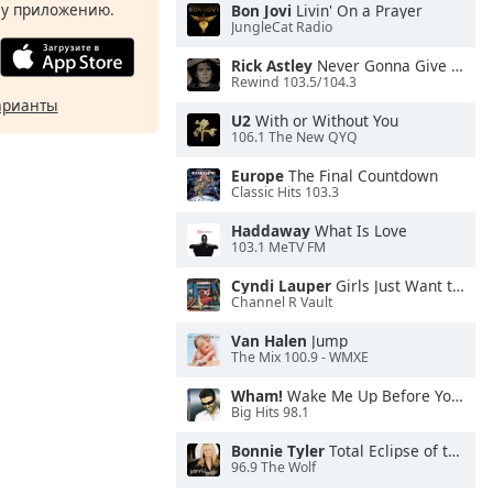
у приложению.
Bon Jovi
Livin' On a Prayer
JungleCat Radio
Rick Astley
Never Gonna Give You Up
Rewind 103.5/104.3
арианты
U2
With or Without You
106.1 The New QYQ
Europe
The Final Countdown
Classic Hits 103.3
Haddaway
What Is Love
103.1 MeTV FM
Cyndi Lauper
Girls Just Want to Have Fun
Channel R Vault
Van Halen
Jump
The Mix 100.9 - WMXE
Wham!
Wake Me Up Before You Go-Go
Big Hits 98.1
Bonnie Tyler
Total Eclipse of the Heart
96.9 The Wolf