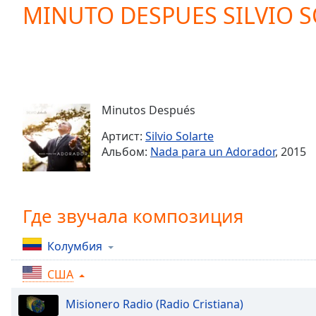
Current
MINUTO DESPUES SILVIO 
Time
0:00
/
Duration
-:-
Loaded
:
0.00%
0:00
Minutos Después
Stream
Type
LIVE
Артист:
Silvio Solarte
Seek to
Альбом:
Nada para un Adorador
, 2015
live,
currently
behind
live
LIVE
Remaining
Где звучала композиция
Time
-
-:-
Колумбия
1x
США
Playback
Rate
Misionero Radio (Radio Cristiana)