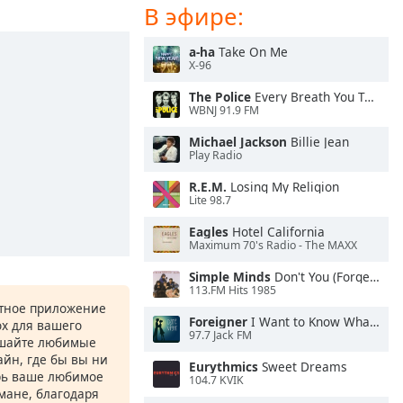
В эфире:
a-ha
Take On Me
X-96
The Police
Every Breath You Take
WBNJ 91.9 FM
Michael Jackson
Billie Jean
Play Radio
R.E.M.
Losing My Religion
Lite 98.7
Eagles
Hotel California
Maximum 70's Radio - The MAXX
Simple Minds
Don't You (Forget About Me)
113.FM Hits 1985
атное приложение
Foreigner
I Want to Know What Love Is
ox для вашего
97.7 Jack FM
ушайте любимые
йн, где бы вы ни
Eurythmics
Sweet Dreams
рь ваше любимое
104.7 KVIK
рмане, благодаря