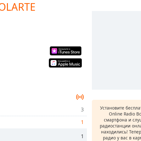
SOLARTE
Установите беспл
3
Online Radio B
смартфона и сл
1
радиостанции онла
находились! Тепе
1
радио у вас в ка