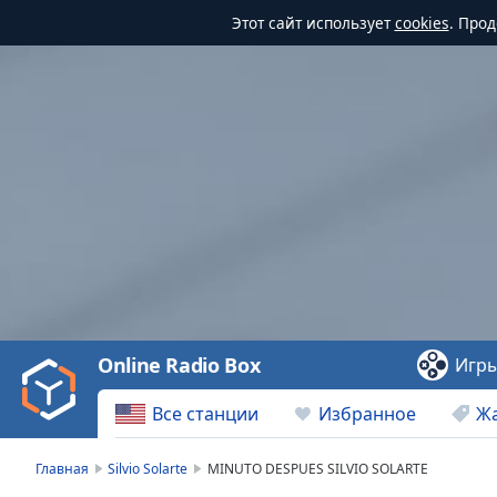
Этот сайт использует
cookies
. Про
Video
Player
is
loading.
Play
Video
Online Radio Box
Игр
Play
Skip
Все станции
Избранное
Ж
Backward
Skip
Forward
Главная
Silvio Solarte
MINUTO DESPUES SILVIO SOLARTE
Mute