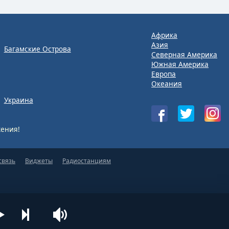
Африка
Азия
Багамские Острова
Северная Америка
Южная Америка
Европа
Океания
Украина
ения!
связь
Виджеты
Радиостанциям