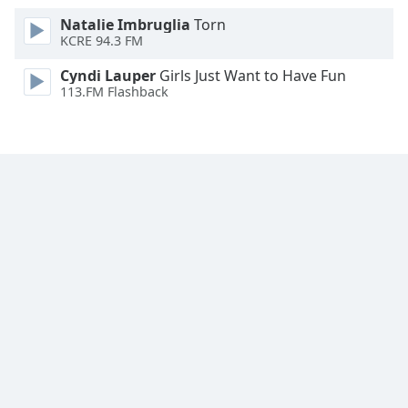
Font
Natalie Imbruglia
Torn
Family
KCRE 94.3 FM
Cyndi Lauper
Girls Just Want to Have Fun
Reset
113.FM Flashback
Done
Close
Modal
Dialog
End
of
dialog
window.