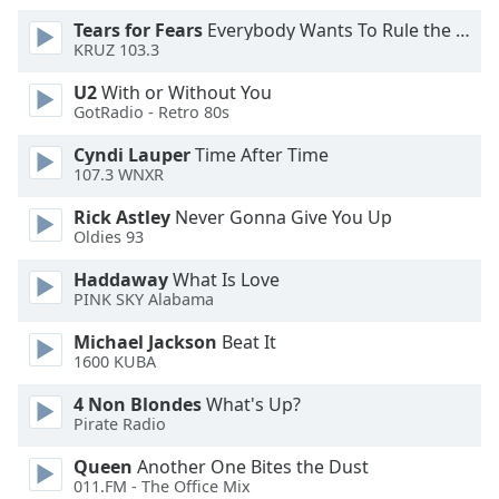
Tears for Fears
Everybody Wants To Rule the World
Opacity
KRUZ 103.3
U2
With or Without You
Caption
GotRadio - Retro 80s
Area
Cyndi Lauper
Time After Time
Background
107.3 WNXR
Color
Rick Astley
Never Gonna Give You Up
Oldies 93
Opacity
Haddaway
What Is Love
PINK SKY Alabama
Font
Size
Michael Jackson
Beat It
1600 KUBA
Text
4 Non Blondes
What's Up?
Pirate Radio
Edge
Style
Queen
Another One Bites the Dust
011.FM - The Office Mix