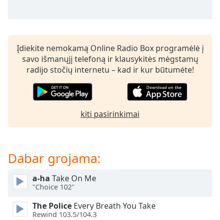
subtitles
settings
dialog
subtitles
Įdiekite nemokamą Online Radio Box programėlė į
off
,
savo išmanųjį telefoną ir klausykitės mėgstamų
selected
radijo stočių internetu – kad ir kur būtumėte!
Audio
Track
Picture-
kiti pasirinkimai
in-
Picture
Fullscreen
This
Dabar grojama:
is
a
modal
a-ha
Take On Me
"Choice 102"
window.
The Police
Every Breath You Take
Beginning
Rewind 103.5/104.3