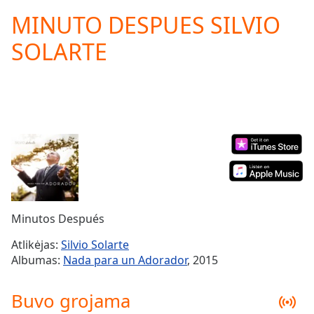
loading.
MINUTO DESPUES SILVIO
Play
Video
SOLARTE
Play
Skip
Backward
Skip
Forward
Mute
Current
Time
0:00
/
Duration
-:-
Loaded
:
0.00%
Minutos Después
Stream
Type
LIVE
Atlikėjas:
Silvio Solarte
Seek to
Albumas:
Nada para un Adorador
, 2015
live,
currently
behind
Buvo grojama
live
LIVE