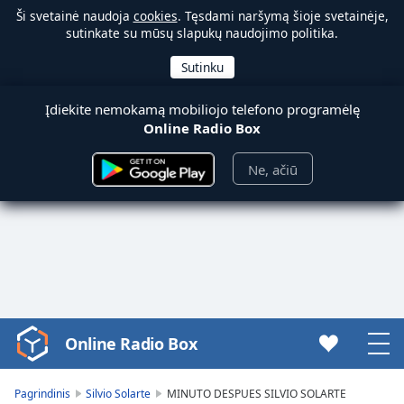
Ši svetainė naudoja
cookies
. Tęsdami naršymą šioje svetainėje,
sutinkate su mūsų slapukų naudojimo politika.
Įdiekite nemokamą mobiliojo telefono programėlę
Online Radio Box
Ne, ačiū
Online Radio Box
Video
Player
is
Pagrindinis
Silvio Solarte
MINUTO DESPUES SILVIO SOLARTE