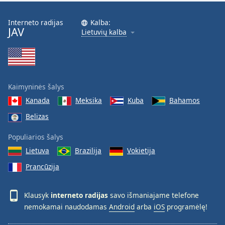
Interneto radijas
Kalba:
JAV
Lietuvių kalba
Kaimyninės šalys
Kanada
Meksika
Kuba
Bahamos
Belizas
Populiarios šalys
Lietuva
Brazilija
Vokietija
Prancūzija
Klausyk
interneto radijas
savo išmaniajame telefone
nemokamai naudodamas
Android
arba
iOS
programėlę!