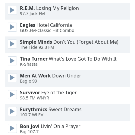
of
dialog
R.E.M.
Losing My Religion
97.7 Jack FM
window.
Escape
Eagles
Hotel California
will
GUS.FM-Classic Hit Combo
cancel
and
Simple Minds
Don't You (Forget About Me)
The Tide 92.3 FM
close
the
Tina Turner
What's Love Got To Do With It
window.
K-Shasta
Text
Men At Work
Down Under
Eagle 99
Color
Survivor
Eye of the Tiger
98.5 FM WNYR
Opacity
Eurythmics
Sweet Dreams
100.7 WLEV
Text
Background
Bon Jovi
Livin' On a Prayer
Color
Big 107.7