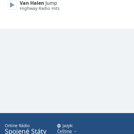
Van Halen
Jump
Highway Radio Hits
Font
Family
Reset
Done
Close
Modal
Dialog
End
of
dialog
window.
Online Rádio
Jazyk:
Spojené Státy
Čeština