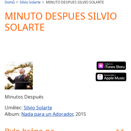
is
Domů
Silvio Solarte
MINUTO DESPUES SILVIO SOLARTE
loading.
MINUTO DESPUES SILVIO
Play
Video
SOLARTE
Play
Skip
Backward
Skip
Forward
Mute
Current
Time
0:00
/
Duration
-:-
Loaded
:
0.00%
Minutos Después
Stream
Type
LIVE
Umělec:
Silvio Solarte
Seek to
Album:
Nada para un Adorador
, 2015
live,
currently
behind
live
LIVE