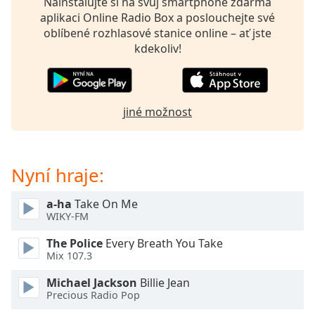
Nainstalujte si na svůj smartphone zdarma
opens
aplikaci Online Radio Box a poslouchejte své
subtitles
oblíbené rozhlasové stanice online – ať jste
settings
kdekoliv!
dialog
subtitles
off
,
selected
jiné možnost
Audio
Track
Nyní hraje:
Picture-
in-
Picture
a-ha
Take On Me
Fullscreen
WIKY-FM
This
is
The Police
Every Breath You Take
a
Mix 107.3
modal
Michael Jackson
Billie Jean
window.
Precious Radio Pop