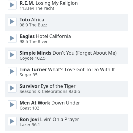
Beginning
R.E.M.
Losing My Religion
of
113.FM The Yacht
dialog
Toto
Africa
window.
98.9 The Buzz
Escape
will
Eagles
Hotel California
cancel
98.5 The River
and
close
Simple Minds
Don't You (Forget About Me)
Coyote 102.5
the
window.
Tina Turner
What's Love Got To Do With It
Sugar 95
Text
Color
Survivor
Eye of the Tiger
Seasons & Celebrations Radio
Men At Work
Down Under
Opacity
Coast 102
Bon Jovi
Livin' On a Prayer
Text
Lazer 96.1
Background