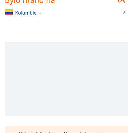
Bylo hráno na
Remaining
Time
-
2
Kolumbie
-:-
1x
Playback
Rate
Chapters
Chapters
Descriptions
descriptions
off
,
selected
Subtitles
subtitles
settings
,