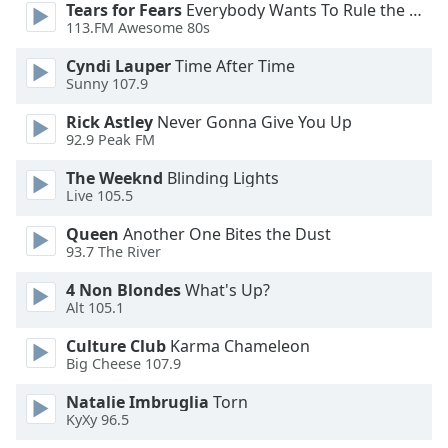
Color
Tears for Fears
Everybody Wants To Rule the World
113.FM Awesome 80s
Opacity
Cyndi Lauper
Time After Time
Sunny 107.9
Caption
Rick Astley
Never Gonna Give You Up
Area
92.9 Peak FM
Background
The Weeknd
Blinding Lights
Color
Live 105.5
Queen
Another One Bites the Dust
Opacity
93.7 The River
4 Non Blondes
What's Up?
Font
Alt 105.1
Size
Culture Club
Karma Chameleon
Big Cheese 107.9
Text
Edge
Natalie Imbruglia
Torn
KyXy 96.5
Style