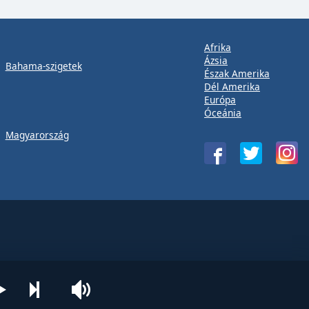
Afrika
Ázsia
Bahama-szigetek
Észak Amerika
Dél Amerika
Európa
Óceánia
Magyarország