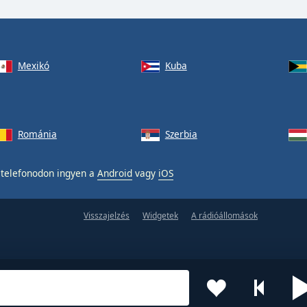
Mexikó
Kuba
Románia
Szerbia
telefonodon ingyen a
Android
vagy
iOS
Visszajelzés
Widgetek
A rádióállomások