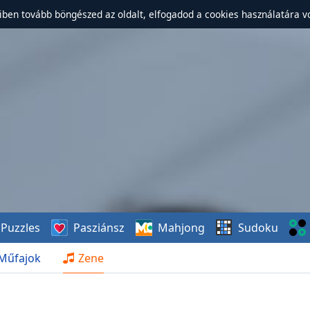
ben tovább böngészed az oldalt, elfogadod a cookies használatára v
Puzzles
Pasziánsz
Mahjong
Sudoku
Műfajok
Zene