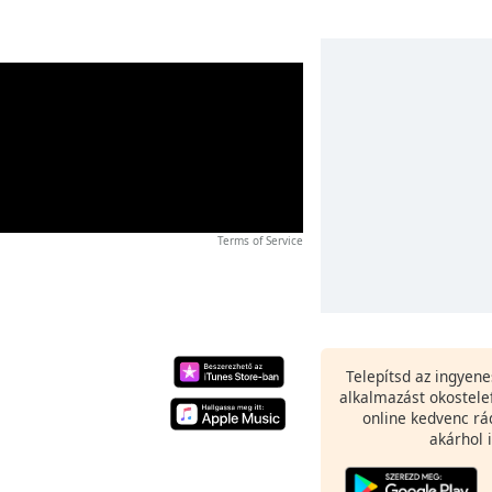
Terms of Service
Telepítsd az ingyen
alkalmazást okostele
online kedvenc rá
akárhol i