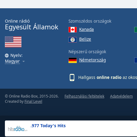
the
window.
Online rádió
Szomszédos országok
Egyesült Államok
Text
Kanada
Color
Belize
Opacity
Népszerű országok
Nyelv:
Németország
Magyar
Text
Background
Hallgass
online radio
az okos
Color
© Online Radio Box, 2015-2026.
Felhasználási feltételek
Adatvédelem
Opacity
Created by
Final Level
Caption
Area
.977 Today's Hits
Background