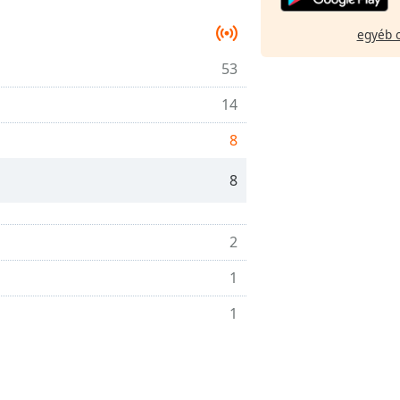
egyéb 
53
14
8
8
2
1
1