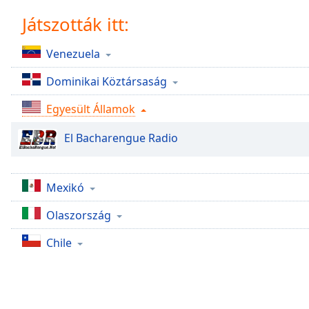
Chapters
Játszották itt:
Chapters
Venezuela
Descriptions
Dominikai Köztársaság
descriptions
off
,
Egyesült Államok
selected
El Bacharengue Radio
Subtitles
subtitles
settings
,
Mexikó
opens
subtitles
Olaszország
settings
dialog
Chile
subtitles
off
,
selected