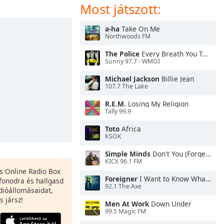
Most játszott:
a-ha
Take On Me
Northwoods FM
The Police
Every Breath You Take
Sunny 97.7 - WMOI
Michael Jackson
Billie Jean
107.7 The Lake
R.E.M.
Losing My Religion
Tally 99.9
Toto
Africa
KSOK
Simple Minds
Don't You (Forget About Me)
KICX 96.1 FM
es Online Radio Box
Foreigner
I Want to Know What Love Is
fonodra és hallgasd
92.1 The Axe
dióállomásaidat,
s jársz!
Men At Work
Down Under
99.5 Magic FM