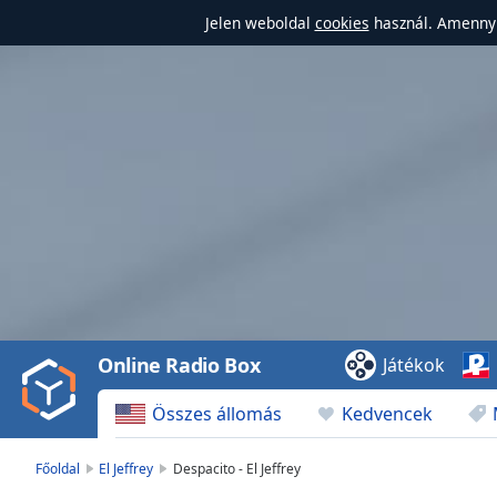
Jelen weboldal
cookies
használ. Amennyi
Video
Player
is
loading.
Play
Video
Online Radio Box
Játékok
Play
Skip
Összes állomás
Kedvencek
Backward
Skip
Forward
Főoldal
El Jeffrey
Despacito - El Jeffrey
Mute