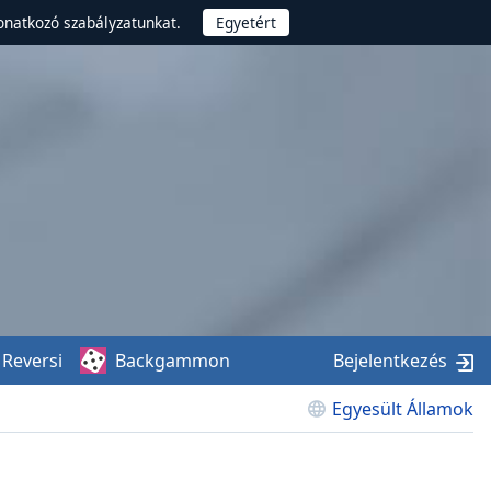
onatkozó szabályzatunkat.
Reversi
Backgammon
Bejelentkezés
Egyesült Államok