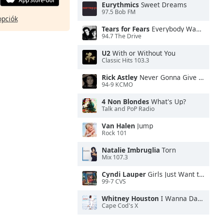
Eurythmics
Sweet Dreams
97.5 Bob FM
opciók
Tears for Fears
Everybody Wants To Rule the World
94.7 The Drive
U2
With or Without You
Classic Hits 103.3
Rick Astley
Never Gonna Give You Up
94-9 KCMO
4 Non Blondes
What's Up?
Talk and PoP Radio
Van Halen
Jump
Rock 101
Natalie Imbruglia
Torn
Mix 107.3
Cyndi Lauper
Girls Just Want to Have Fun
99-7 CVS
Whitney Houston
I Wanna Dance With Somebody
Cape Cod's X