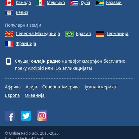
Канада
Мексико
Куба
Бахами
Белиз
Популарни земји
Северна Македонија
Бразил
Германија
Франција
Слушај
онлајн радио
на твојот смартфон бесплатно
преку
Android
или
iOS
апликацијата!
Африка
Азија
Северна Америка
Јужна Америка
Европа
Океанија
© Online Radio Box, 2015-2026.
Created by
Final Level