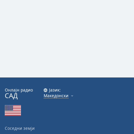
Онлајн радио
Јазик:
САД
Македонски
Соседни земји