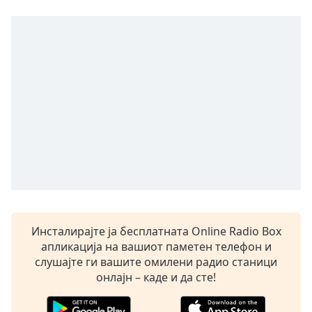
opens
subtitles
settings
dialog
subtitles
off
,
selected
Audio
Track
Picture-
in-
Picture
Fullscreen
This
Инсталирајте ја бесплатната Online Radio Box
is
апликација на вашиот паметен телефон и
a
слушајте ги вашите омилени радио станици
modal
онлајн – каде и да сте!
window.