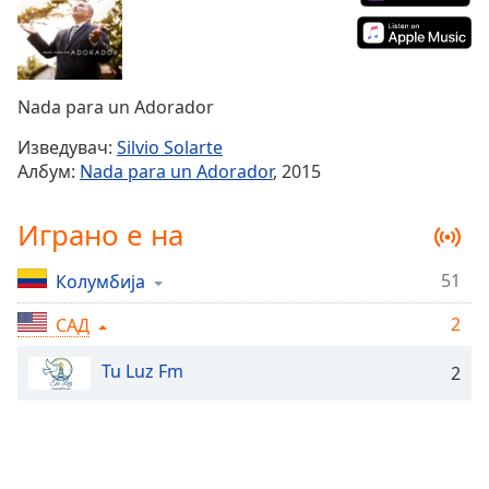
Remaining
Time
-
-:-
Nada para un Adorador
1x
Playback
Изведувач:
Silvio Solarte
Rate
Албум:
Nada para un Adorador
, 2015
Chapters
Играно е на
Chapters
51
Колумбија
Descriptions
2
САД
descriptions
off
,
Tu Luz Fm
2
selected
Subtitles
subtitles
settings
,