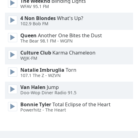
The Weeknd
Blinding Lights
WFAV 95.1 FM
Font
Family
4 Non Blondes
What's Up?
102.9 Bob FM
Queen
Another One Bites the Dust
Reset
The Bear 98.1 FM - WGFN
Done
Close
Culture Club
Karma Chameleon
Modal
WJJK-FM
Dialog
End
Natalie Imbruglia
Torn
of
107.1 The Z - WZVN
dialog
window.
Van Halen
Jump
Doo-Wop Diner Radio 91.5
Bonnie Tyler
Total Eclipse of the Heart
Powerhitz - The Heart