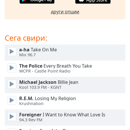
Beginning
of
други опции
dialog
window.
Escape
will
Сега свири:
cancel
and
a-ha
Take On Me
close
Mix 96.7
the
window.
The Police
Every Breath You Take
WCPR - Castle Point Radio
Text
Michael Jackson
Billie Jean
Color
Kool 103.9 FM - KGNT
R.E.M.
Losing My Religion
Opacity
Krushnation
Foreigner
I Want to Know What Love Is
Text
94.3 Rev FM
Background