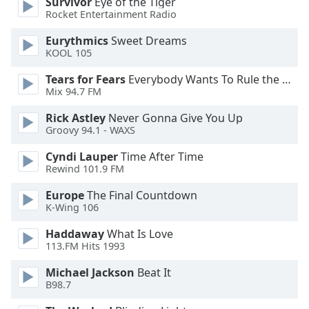
Color
Survivor
Eye of the Tiger
Rocket Entertainment Radio
Eurythmics
Sweet Dreams
Opacity
KOOL 105
Tears for Fears
Everybody Wants To Rule the World
Caption
Mix 94.7 FM
Area
Background
Rick Astley
Never Gonna Give You Up
Color
Groovy 94.1 - WAXS
Cyndi Lauper
Time After Time
Opacity
Rewind 101.9 FM
Europe
The Final Countdown
Font
K-Wing 106
Size
Haddaway
What Is Love
113.FM Hits 1993
Text
Michael Jackson
Beat It
Edge
B98.7
Style