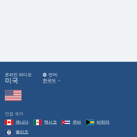
온라인 라디오
언어:
미국
한국어
인접 국가
캐나다
멕시코
쿠바
바하마
벨리즈