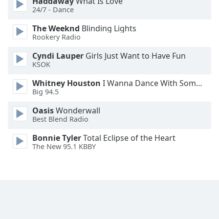
Haddaway
What Is Love
Family
24/7 - Dance
The Weeknd
Blinding Lights
Rookery Radio
Reset
Done
Cyndi Lauper
Girls Just Want to Have Fun
Close
KSOK
Modal
Dialog
Whitney Houston
I Wanna Dance With Somebody
End
Big 94.5
of
dialog
Oasis
Wonderwall
window.
Best Blend Radio
Bonnie Tyler
Total Eclipse of the Heart
The New 95.1 KBBY