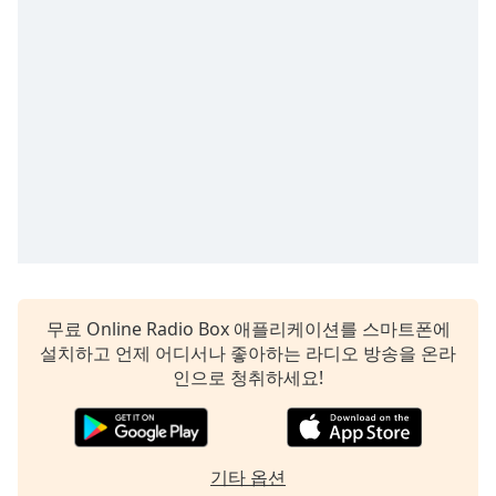
subtitles
settings
dialog
subtitles
off
,
selected
Audio
Track
Picture-
in-
Picture
Fullscreen
This
무료 Online Radio Box 애플리케이션를 스마트폰에
is
설치하고 언제 어디서나 좋아하는 라디오 방송을 온라
a
인으로 청취하세요!
modal
window.
Beginning
기타 옵션
of