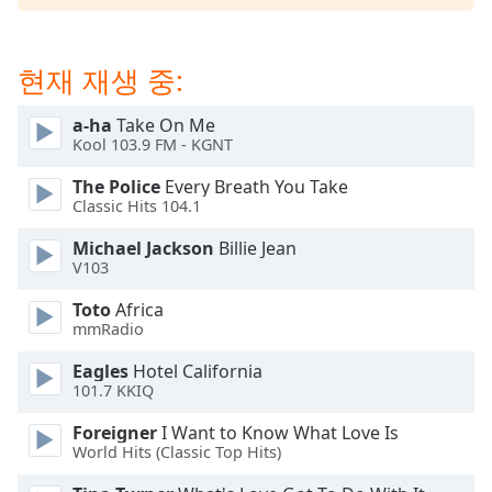
dialog
window.
Escape
현재 재생 중:
will
cancel
a-ha
Take On Me
and
Kool 103.9 FM - KGNT
close
the
The Police
Every Breath You Take
window.
Classic Hits 104.1
Michael Jackson
Billie Jean
Text
V103
Color
Toto
Africa
mmRadio
Opacity
Eagles
Hotel California
101.7 KKIQ
Text
Background
Foreigner
I Want to Know What Love Is
World Hits (Classic Top Hits)
Color