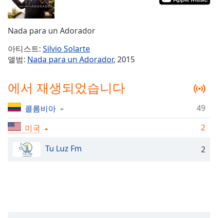
Time
-
-:-
Nada para un Adorador
1x
Playback
아티스트:
Silvio Solarte
Rate
앨범:
Nada para un Adorador
, 2015
Chapters
에서 재생되었습니다
Chapters
49
콜롬비아
Descriptions
2
미국
descriptions
off
,
Tu Luz Fm
2
selected
Subtitles
subtitles
settings
,
opens