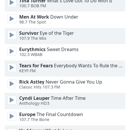
Tina Turner
What's Love Got To Do With It
100.7 BOB FM
Opacity
Men At Work
Down Under
98.7 The Spot
Caption
Area
Survivor
Eye of the Tiger
Background
107.9 The Mix
Color
Eurythmics
Sweet Dreams
102.3 WBAB
Opacity
Tears for Fears
Everybody Wants To Rule the World
KEYF-FM
Font
Rick Astley
Never Gonna Give You Up
Size
Classic Hits 107.3 FM
Cyndi Lauper
Time After Time
Text
Anthology HD3
Edge
Style
Europe
The Final Countdown
107.7 The Bone
Font