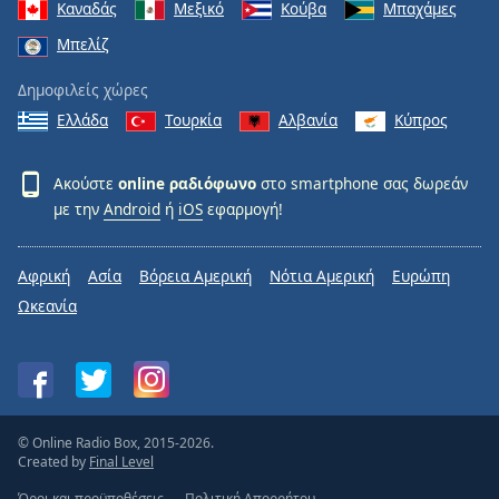
Καναδάς
Μεξικό
Κούβα
Μπαχάμες
Μπελίζ
Δημοφιλείς χώρες
Ελλάδα
Τουρκία
Αλβανία
Κύπρος
Ακούστε
online ραδιόφωνο
στο smartphone σας δωρεάν
με την
Android
ή
iOS
εφαρμογή!
Αφρική
Ασία
Βόρεια Αμερική
Νότια Αμερική
Ευρώπη
Ωκεανία
© Online Radio Box, 2015-2026.
Created by
Final Level
Όροι και προϋποθέσεις
Πολιτική Απορρήτου