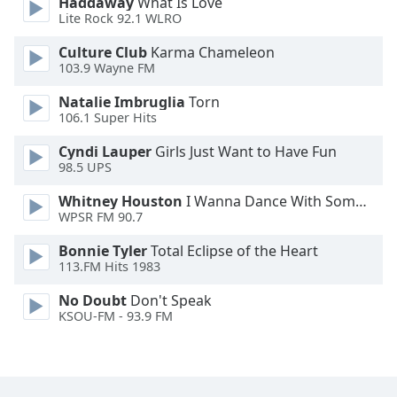
Haddaway
What Is Love
Lite Rock 92.1 WLRO
Font
Family
Culture Club
Karma Chameleon
103.9 Wayne FM
Natalie Imbruglia
Torn
Reset
106.1 Super Hits
Done
Close
Cyndi Lauper
Girls Just Want to Have Fun
Modal
98.5 UPS
Dialog
End
Whitney Houston
I Wanna Dance With Somebody
of
WPSR FM 90.7
dialog
window.
Bonnie Tyler
Total Eclipse of the Heart
113.FM Hits 1983
No Doubt
Don't Speak
KSOU-FM - 93.9 FM