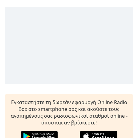
opens
subtitles
settings
dialog
subtitles
off
,
selected
Audio
Track
Picture-
in-
Picture
Fullscreen
This
Εγκαταστήστε τη δωρεάν εφαρμογή Online Radio
is
Box στο smartphone σας και ακούστε τους
a
αγαπημένους σας ραδιοφωνικοί σταθμοί online -
modal
όπου και αν βρίσκεστε!
window.