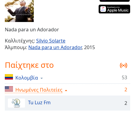
Remaining
Time
-
-:-
Nada para un Adorador
1x
Playback
Καλλιτέχνης:
Silvio Solarte
Rate
Άλμπουμ:
Nada para un Adorador
, 2015
Chapters
Παίχτηκε στο
Chapters
53
Κολομβία
Descriptions
2
Ηνωμένες Πολιτείες
descriptions
off
,
Tu Luz Fm
2
selected
Subtitles
subtitles
settings
,