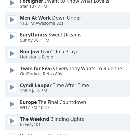
Color
Foreigner
I Want to Know What Love Is
Star 107.7 FM
Men At Work
Down Under
Opacity
113.FM Awesome 80s
Eurythmics
Sweet Dreams
Caption
Sunny 98.1 FM
Area
Background
Bon Jovi
Livin' On a Prayer
Color
Houston's Eagle
Tears for Fears
Everybody Wants To Rule the World
Opacity
GotRadio - Retro 80s
Cyndi Lauper
Time After Time
Font
106.5 Jack FM
Size
Europe
The Final Countdown
WITZ FM 104.7
Text
The Weeknd
Blinding Lights
Edge
Breezy101
Style