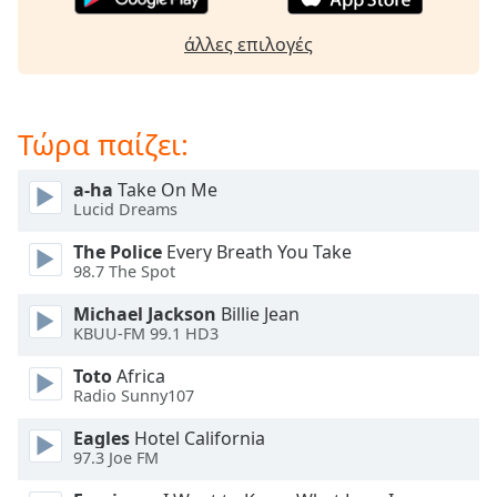
Beginning
of
άλλες επιλογές
dialog
window.
Escape
will
Τώρα παίζει:
cancel
and
a-ha
Take On Me
close
Lucid Dreams
the
window.
The Police
Every Breath You Take
98.7 The Spot
Text
Michael Jackson
Billie Jean
Color
KBUU-FM 99.1 HD3
Toto
Africa
Opacity
Radio Sunny107
Eagles
Hotel California
Text
97.3 Joe FM
Background