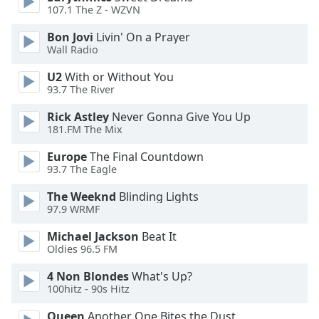
107.1 The Z - WZVN
Opacity
Bon Jovi
Livin' On a Prayer
Wall Radio
Caption
U2
With or Without You
Area
93.7 The River
Background
Rick Astley
Never Gonna Give You Up
Color
181.FM The Mix
Europe
The Final Countdown
Opacity
93.7 The Eagle
The Weeknd
Blinding Lights
Font
97.9 WRMF
Size
Michael Jackson
Beat It
Oldies 96.5 FM
Text
Edge
4 Non Blondes
What's Up?
Style
100hitz - 90s Hitz
Queen
Another One Bites the Dust