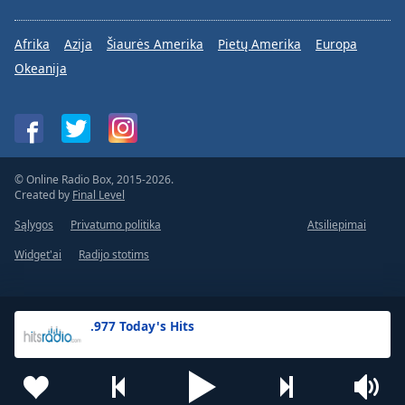
Afrika
Azija
Šiaurės Amerika
Pietų Amerika
Europa
Okeanija
© Online Radio Box, 2015-2026.
Created by
Final Level
Sąlygos
Privatumo politika
Atsiliepimai
Widget'ai
Radijo stotims
.977 Today's Hits