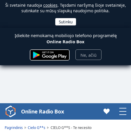
Ši svetainė naudoja
cookies
. Tęsdami naršymą šioje svetainėje,
sutinkate su mūsų slapukų naudojimo politika.
Įdiekite nemokamą mobiliojo telefono programėlę
Online Radio Box
Ne, ačiū
Online Radio Box
Video
Player
is
Pagrindinis
Cielo G**s
CIELO G**S - Te necesito