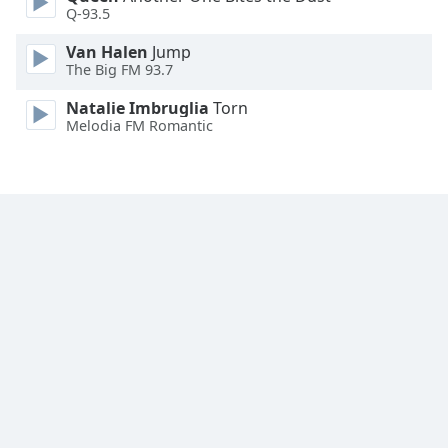
Font
Q-93.5
Family
Van Halen
Jump
The Big FM 93.7
Reset
Natalie Imbruglia
Torn
Done
Melodia FM Romantic
Close
Modal
Dialog
End
of
dialog
window.