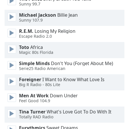
of
Sunny 99.7
dialog
window.
Michael Jackson
Billie Jean
Escape
Sunny 107.9
will
R.E.M.
Losing My Religion
cancel
Escape Radio 2.0
and
close
Toto
Africa
the
Magic 80s Florida
window.
Simple Minds
Don't You (Forget About Me)
Serie25 Radio American
Text
Color
Foreigner
I Want to Know What Love Is
Big R Radio - 80s Lite
Opacity
Men At Work
Down Under
Feel Good 104.9
Text
Tina Turner
What's Love Got To Do With It
Totally RAD Radio
Background
Color
Eurythmics
Sweet Dreams