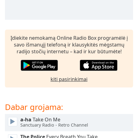
subtitles
settings
dialog
subtitles
off
,
Įdiekite nemokamą Online Radio Box programėlė į
selected
savo išmanųjį telefoną ir klausykitės mėgstamų
radijo stočių internetu – kad ir kur būtumėte!
Audio
Track
Picture-
in-
Picture
kiti pasirinkimai
Fullscreen
This
is
Dabar grojama:
a
modal
window.
a-ha
Take On Me
Sanctuary Radio - Retro Channel
Beginning
The Police
Every Breath You Take