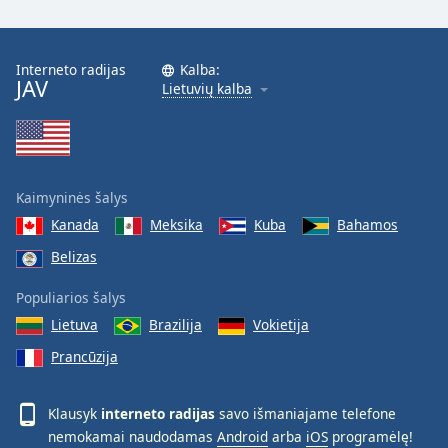
Interneto radijas
Kalba:
JAV
Lietuvių kalba
Kaimyninės šalys
Kanada
Meksika
Kuba
Bahamos
Belizas
Populiarios šalys
Lietuva
Brazilija
Vokietija
Prancūzija
Klausyk
interneto radijas
savo išmaniajame telefone
nemokamai naudodamas
Android
arba
iOS
programėlę!