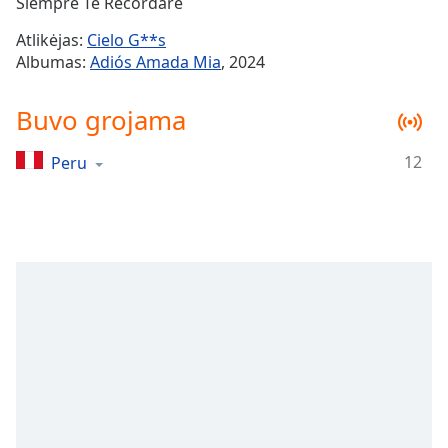
Remaining
Siempre Te Recordaré
Time
-
Atlikėjas:
Cielo G**s
-:-
Albumas:
Adiós Amada Mia
, 2024
1x
Buvo grojama
Playback
Rate
12
Peru
Chapters
Chapters
Descriptions
descriptions
off
,
selected
Subtitles
subtitles
settings
,
opens