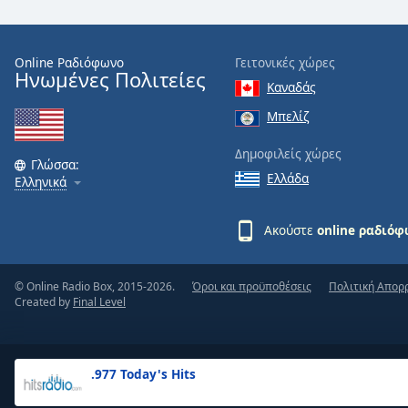
the
window.
Online Ραδιόφωνο
Γειτονικές χώρες
Ηνωμένες Πολιτείες
Text
Καναδάς
Color
Μπελίζ
Opacity
Δημοφιλείς χώρες
Γλώσσα:
Ελλάδα
Ελληνικά
Text
Background
Ακούστε
online ραδιό
Color
© Online Radio Box, 2015-2026.
Όροι και προϋποθέσεις
Πολιτική Απορ
Opacity
Created by
Final Level
Caption
Area
.977 Today's Hits
Background