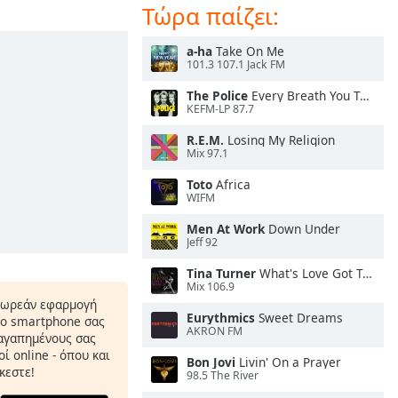
Τώρα παίζει:
a-ha
Take On Me
101.3 107.1 Jack FM
The Police
Every Breath You Take
KEFM-LP 87.7
R.E.M.
Losing My Religion
Mix 97.1
Toto
Africa
WIFM
Men At Work
Down Under
Jeff 92
Tina Turner
What's Love Got To Do With It
Mix 106.9
δωρεάν εφαρμογή
Eurythmics
Sweet Dreams
το smartphone σας
AKRON FM
 αγαπημένους σας
ί online - όπου και
Bon Jovi
Livin' On a Prayer
κεστε!
98.5 The River