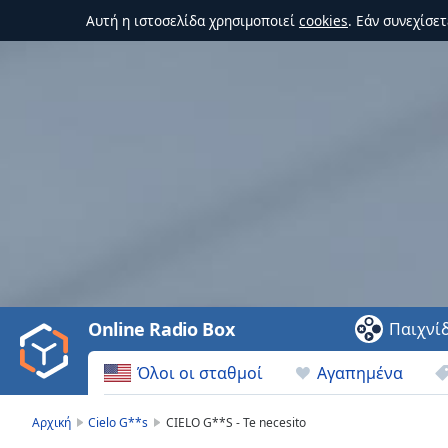
Αυτή η ιστοσελίδα χρησιμοποιεί
cookies
. Εάν συνεχίσε
Video
Player
is
loading.
Play
Video
Online Radio Box
Παιχνί
Play
Skip
Όλοι οι σταθμοί
Αγαπημένα
Backward
Skip
Forward
Αρχική
Cielo G**s
CIELO G**S - Te necesito
Mute