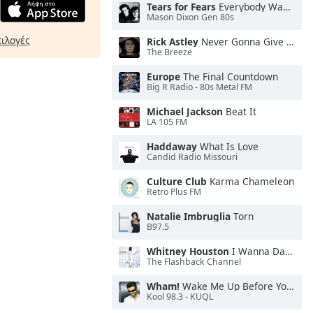
Tears for Fears
Everybody Wants To Rule the World
Mason Dixon Gen 80s
πιλογές
Rick Astley
Never Gonna Give You Up
The Breeze
Europe
The Final Countdown
Big R Radio - 80s Metal FM
Michael Jackson
Beat It
LA 105 FM
Haddaway
What Is Love
Candid Radio Missouri
Culture Club
Karma Chameleon
Retro Plus FM
Natalie Imbruglia
Torn
B97.5
Whitney Houston
I Wanna Dance With Somebody
The Flashback Channel
Wham!
Wake Me Up Before You Go-Go
Kool 98.3 - KUQL