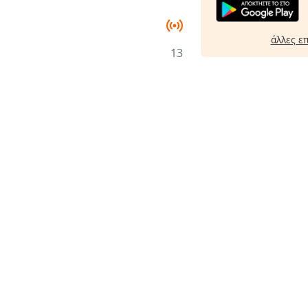
άλλες ε
13