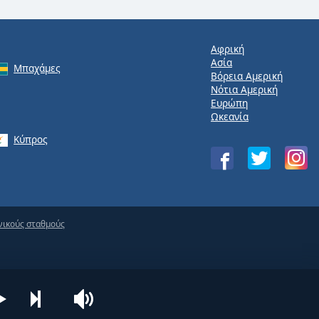
Αφρική
Ασία
Μπαχάμες
Βόρεια Αμερική
Νότια Αμερική
Ευρώπη
Ωκεανία
Κύπρος
νικούς σταθμούς