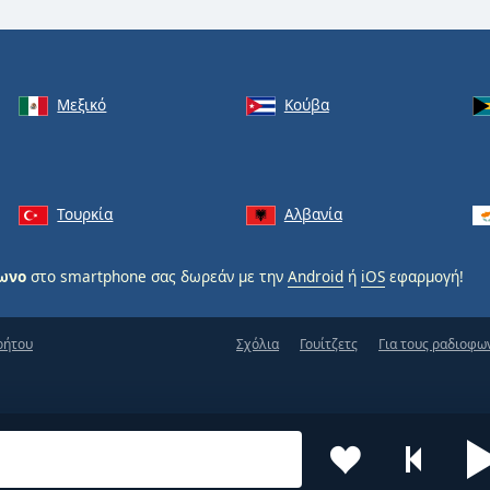
Μεξικό
Κούβα
Τουρκία
Αλβανία
φωνο
στο smartphone σας δωρεάν με την
Android
ή
iOS
εφαρμογή!
ρήτου
Σχόλια
Γουίτζετς
Για τους ραδιοφω