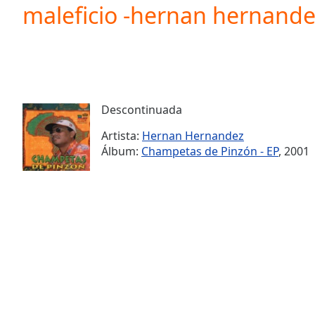
Current
maleficio -hernan hernande
Time
0:00
/
Duration
-:-
Loaded
:
0.00%
0:00
Descontinuada
Stream
Type
LIVE
Artista:
Hernan Hernandez
Seek to
Álbum:
Champetas de Pinzón - EP
, 2001
live,
currently
behind
live
LIVE
Remaining
Time
-
-:-
1x
Playback
Rate