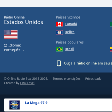
the
window.
Rádio Online
Países vizinhos
Estados Unidos
Text
Canadá
Color
Belize
Opacity
Países populares
Idioma:
Brasil
Português
Text
Background
Ouça a
rádio online
em seu s
Color
© Online Radio Box, 2015-2026.
Termos e condições
Privacidade
Opacity
Created by
Final Level
Caption
Area
La Mega 97.9
Background