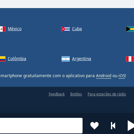
México
Cuba
Colômbia
Argentina
martphone gratuitamente com o aplicativo para
Android
ou
iOS
!
Feedback
Botões
Para estações de rádio