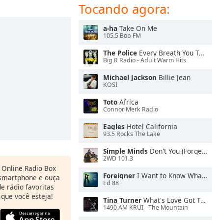
Tocando agora:
a-ha
Take On Me
105.5 Bob FM
The Police
Every Breath You Take
Big R Radio - Adult Warm Hits
Michael Jackson
Billie Jean
KOSI
Toto
Africa
Connor Merk Radio
Eagles
Hotel California
93.5 Rocks The Lake
Simple Minds
Don't You (Forget About Me)
2WD 101.3
o Online Radio Box
Foreigner
I Want to Know What Love Is
 smartphone e ouça
Ed 88
e rádio favoritas
 que você esteja!
Tina Turner
What's Love Got To Do With It
1490 AM KRUI - The Mountain