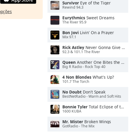
Survivor
Eye of the Tiger
Rewind 94.3
opções
Eurythmics
Sweet Dreams
The River 95.9
Bon Jovi
Livin' On a Prayer
Mix 97.1
Rick Astley
Never Gonna Give You Up
92.3 & 101.1 The River
Queen
Another One Bites the Dust
Big R Radio - Rock Top 40
4 Non Blondes
What's Up?
101.7 The Torch
No Doubt
Don't Speak
BestNetRadio - Warm and Soft Hits
Bonnie Tyler
Total Eclipse of the Heart
1600 KUBA
Mr. Mister
Broken Wings
GotRadio - The Mix