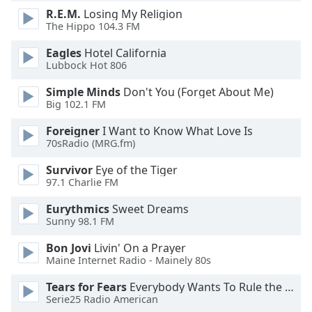
dialog
R.E.M.
Losing My Religion
window.
The Hippo 104.3 FM
Escape
Eagles
Hotel California
will
Lubbock Hot 806
cancel
and
Simple Minds
Don't You (Forget About Me)
close
Big 102.1 FM
the
window.
Foreigner
I Want to Know What Love Is
70sRadio (MRG.fm)
Text
Survivor
Eye of the Tiger
Color
97.1 Charlie FM
Eurythmics
Sweet Dreams
Opacity
Sunny 98.1 FM
Bon Jovi
Livin' On a Prayer
Text
Maine Internet Radio - Mainely 80s
Background
Tears for Fears
Everybody Wants To Rule the World
Color
Serie25 Radio American