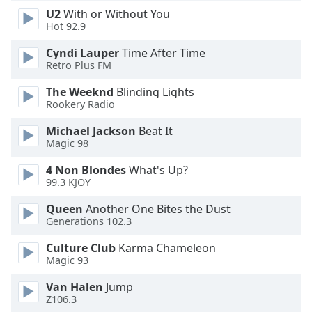
U2
With or Without You
Opacity
Hot 92.9
Cyndi Lauper
Time After Time
Caption
Retro Plus FM
Area
Background
The Weeknd
Blinding Lights
Color
Rookery Radio
Michael Jackson
Beat It
Opacity
Magic 98
4 Non Blondes
What's Up?
99.3 KJOY
Font
Size
Queen
Another One Bites the Dust
Generations 102.3
Text
Culture Club
Karma Chameleon
Edge
Magic 93
Style
Van Halen
Jump
Z106.3
Font