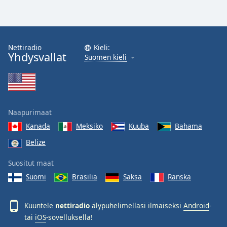
Nettiradio
Kieli:
Yhdysvallat
Suomen kieli
Naapurimaat
Kanada
Meksiko
Kuuba
Bahama
Belize
Suositut maat
Suomi
Brasilia
Saksa
Ranska
Kuuntele
nettiradio
älypuhelimellasi ilmaiseksi
Android
-
tai
iOS
-sovelluksella!