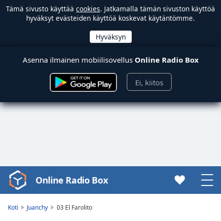
Tämä sivusto käyttää
cookies
. Jatkamalla tämän sivuston käyttöä
hyväksyt evästeiden käyttöä koskevat käytäntömme.
Asenna ilmainen mobiilisovellus
Online Radio Box
Ei, kiitos
Online Radio Box
Video
Player
is
Koti
Juanchy
03 El Farolito
loading.