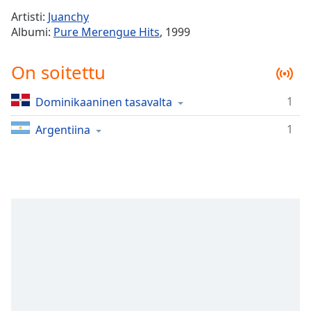
Time
-
Artisti:
Juanchy
-:-
Albumi:
Pure Merengue Hits
, 1999
1x
On soitettu
Playback
Rate
1
Dominikaaninen tasavalta
Chapters
1
Chapters
Argentiina
Descriptions
descriptions
off
,
selected
Subtitles
subtitles
settings
,
opens