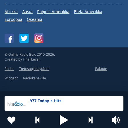
Afrikka
Aasia
Pohjois-Amerikka
Etelä-Amerikka
Eurooppa
Oseania
© Online Radio Box, 2015-2026.
Created by
Final Level
Ehdot
Tietosuojakäytäntö
Palaute
Widgetit
Radiokanaville
.977 Today's Hits