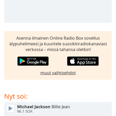
subtitles
settings
dialog
subtitles
off
,
selected
Asenna ilmainen Online Radio Box sovellus
Audio
älypuhelimeesi ja kuuntele suosikkiradiokanaviasi
Track
verkossa – missä tahansa oletkin!
Picture-
in-
Picture
Fullscreen
This
muut vaihtoehdot
is
a
modal
Nyt soi:
window.
Michael Jackson
Billie Jean
Beginning
96.1 SOX
of