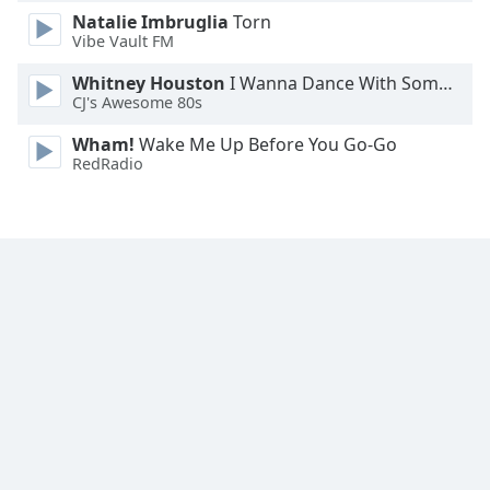
Natalie Imbruglia
Torn
Family
Vibe Vault FM
Whitney Houston
I Wanna Dance With Somebody
Reset
CJ's Awesome 80s
Done
Close
Wham!
Wake Me Up Before You Go-Go
Modal
RedRadio
Dialog
End
of
dialog
window.