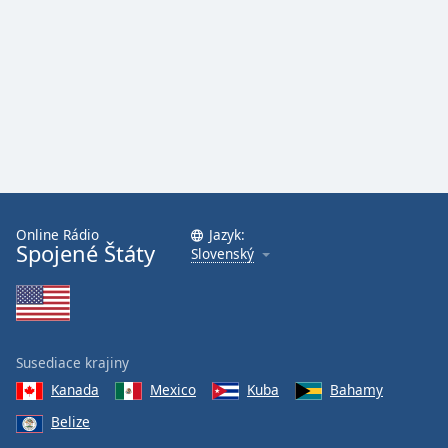
Font
Family
Reset
Done
Close
Modal
Dialog
End
of
Online Rádio
Jazyk:
dialog
Spojené Štáty
Slovenský
window.
Susediace krajiny
Kanada
Mexico
Kuba
Bahamy
Belize