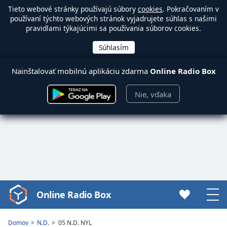
Tieto webové stránky používajú súbory
cookies
. Pokračovaním v
používaní týchto webových stránok vyjadrujete súhlas s našimi
pravidlami týkajúcimi sa používania súborov cookies.
Nainštalovať mobilnú aplikáciu zdarma
Online Radio Box
Nie, vďaka
Online Radio Box
Video
Player
is
Domov
N.D.
05 N.D. NYL