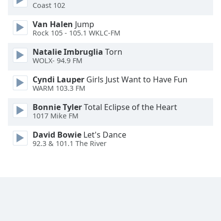
Coast 102
Opacity
Van Halen
Jump
Rock 105 - 105.1 WKLC-FM
Caption
Natalie Imbruglia
Torn
Area
WOLX- 94.9 FM
Background
Cyndi Lauper
Girls Just Want to Have Fun
Color
WARM 103.3 FM
Bonnie Tyler
Total Eclipse of the Heart
Opacity
1017 Mike FM
David Bowie
Let's Dance
Font
92.3 & 101.1 The River
Size
Text
Edge
Style