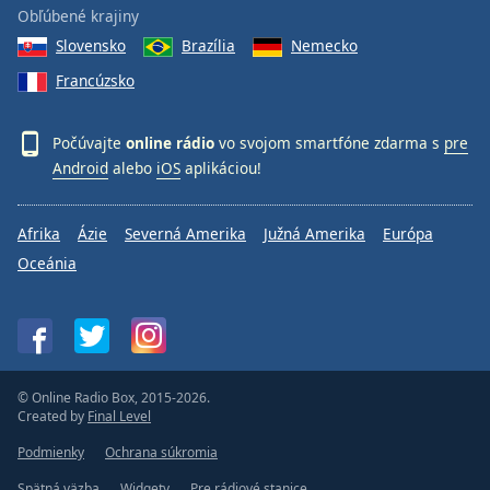
Obľúbené krajiny
Slovensko
Brazília
Nemecko
Francúzsko
Počúvajte
online rádio
vo svojom smartfóne zdarma s
pre
Android
alebo
iOS
aplikáciou!
Afrika
Ázie
Severná Amerika
Južná Amerika
Európa
Oceánia
© Online Radio Box, 2015-2026.
Created by
Final Level
Podmienky
Ochrana súkromia
Spätná väzba
Widgety
Pre rádiové stanice