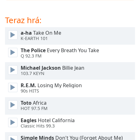
opens
subtitles
settings
Teraz hrá:
dialog
subtitles
a-ha
Take On Me
off
,
K-EARTH 101
selected
The Police
Every Breath You Take
Audio
Q 92.3 FM
Track
Michael Jackson
Billie Jean
Picture-
103.7 KEYN
in-
Picture
R.E.M.
Losing My Religion
Fullscreen
90s HITS
This
is
Toto
Africa
a
HOT 97.5 FM
modal
Eagles
Hotel California
window.
Classic Hits 99.3
Beginning
Simple Minds
Don't You (Forget About Me)