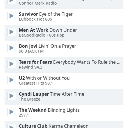
of
Connor Merk Radio
dialog
Survivor
Eye of the Tiger
window.
Lubbock Hot 806
Escape
will
Men At Work
Down Under
cancel
BeGoodRadio - 80s Pop
and
Bon Jovi
Livin' On a Prayer
close
96.3 JACK FM
the
window.
Tears for Fears
Everybody Wants To Rule the World
Rewind 94.3
Text
U2
With or Without You
Color
Greatest Hits 98.1
Cyndi Lauper
Time After Time
Opacity
The Breeze
The Weeknd
Blinding Lights
Text
Z97.1
Background
Color
Culture Club
Karma Chameleon