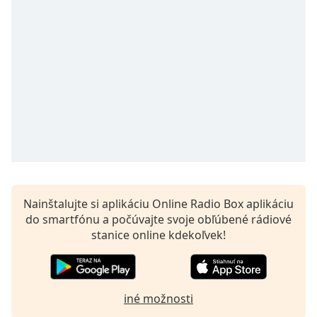
Remaining
Time
-
-:-
1x
Playback
Rate
Chapters
Chapters
Descriptions
descriptions
Nainštalujte si aplikáciu Online Radio Box aplikáciu
off
,
do smartfónu a počúvajte svoje obľúbené rádiové
selected
stanice online kdekoľvek!
Subtitles
subtitles
iné možnosti
settings
,