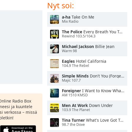
Nyt soi:
a-ha
Take On Me
Mix Radio
The Police
Every Breath You Take
Rewind 103.5/104.3
Michael Jackson
Billie Jean
Warm 98
Eagles
Hotel California
104.9 The Rebel
Simple Minds
Don't You (Forget About Me)
Majic 107.7
Foreigner
I Want to Know What Love Is
AM 1510 KMSD
Online Radio Box
Men At Work
Down Under
meesi ja kuuntele
103.9 The Planet
si verkossa – missä
oletkin!
Tina Turner
What's Love Got To Do With It
98.7 the Dove