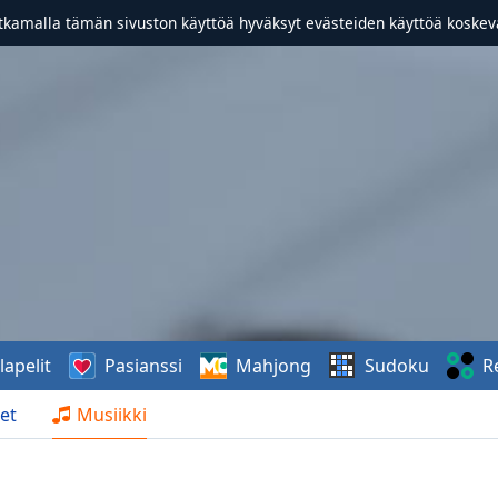
atkamalla tämän sivuston käyttöä hyväksyt evästeiden käyttöä koske
lapelit
Pasianssi
Mahjong
Sudoku
R
et
Musiikki