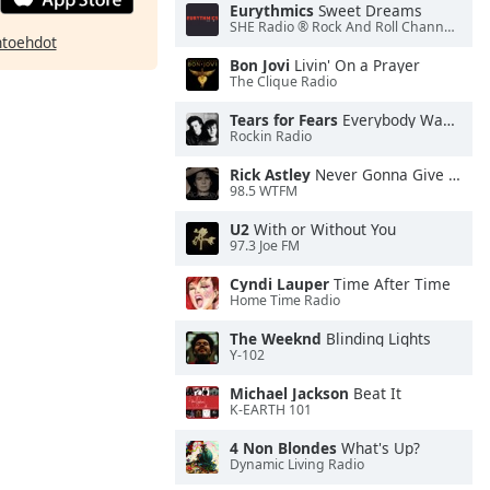
Eurythmics
Sweet Dreams
SHE Radio ® Rock And Roll Channel™
htoehdot
Bon Jovi
Livin' On a Prayer
The Clique Radio
Tears for Fears
Everybody Wants To Rule the World
Rockin Radio
Rick Astley
Never Gonna Give You Up
98.5 WTFM
U2
With or Without You
97.3 Joe FM
Cyndi Lauper
Time After Time
Home Time Radio
The Weeknd
Blinding Lights
Y-102
Michael Jackson
Beat It
K-EARTH 101
4 Non Blondes
What's Up?
Dynamic Living Radio