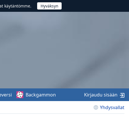
vat käytäntömme.
eversi
Backgammon
Kirjaudu sisään
Yhdysvallat