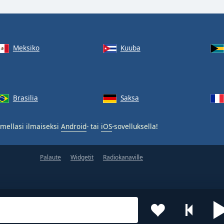
Meksiko
Kuuba
Brasilia
Saksa
mellasi ilmaiseksi
Android
- tai
iOS
-sovelluksella!
Palaute
Widgetit
Radiokanaville