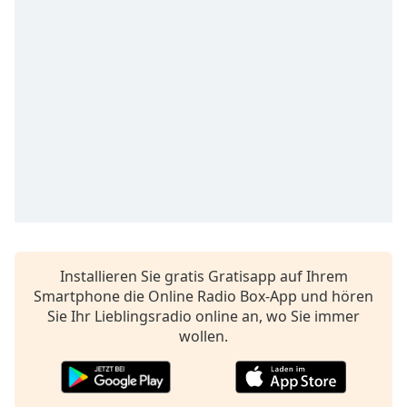
Remaining
Time
-
-:-
1x
Playback
Rate
Chapters
Chapters
Descriptions
descriptions
Installieren Sie gratis Gratisapp auf Ihrem
off
,
Smartphone die Online Radio Box-App und hören
selected
Sie Ihr Lieblingsradio online an, wo Sie immer
wollen.
Subtitles
subtitles
settings
,