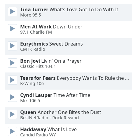
Beginning
of
Tina Turner
What's Love Got To Do With It
dialog
More 95.5
window.
Men At Work
Down Under
Escape
97.1 Charlie FM
will
cancel
Eurythmics
Sweet Dreams
and
CMTK Radio
close
Bon Jovi
Livin' On a Prayer
the
Classic Hits 104.1
window.
Tears for Fears
Everybody Wants To Rule the World
Text
K-Wing 106
Color
Cyndi Lauper
Time After Time
Mix 106.5
Opacity
Queen
Another One Bites the Dust
BestNetRadio - Rock Rewind
Text
Haddaway
What Is Love
Background
Candid Radio WY