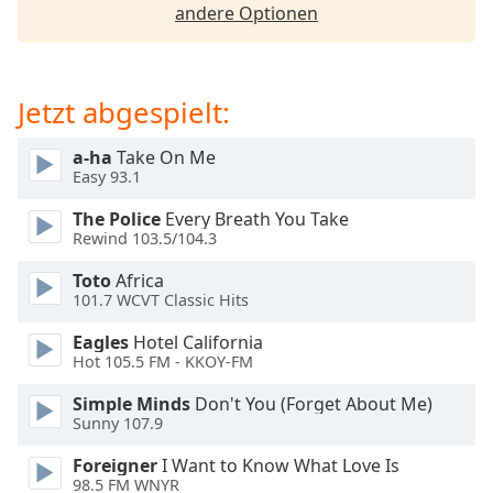
andere Optionen
opens
subtitles
settings
dialog
Jetzt abgespielt:
subtitles
off
,
a-ha
Take On Me
selected
Easy 93.1
Audio
The Police
Every Breath You Take
Track
Rewind 103.5/104.3
Picture-
Toto
Africa
in-
101.7 WCVT Classic Hits
Picture
Fullscreen
Eagles
Hotel California
This
Hot 105.5 FM - KKOY-FM
is
a
Simple Minds
Don't You (Forget About Me)
modal
Sunny 107.9
window.
Foreigner
I Want to Know What Love Is
98.5 FM WNYR