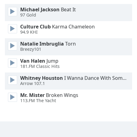
Color
Michael Jackson
Beat It
97 Gold
Opacity
Culture Club
Karma Chameleon
94.9 KHI
Caption
Area
Natalie Imbruglia
Torn
Background
Breezy101
Color
Van Halen
Jump
181.FM Classic Hits
Opacity
Whitney Houston
I Wanna Dance With Somebody
Arrow 107.1
Font
Mr. Mister
Broken Wings
Size
113.FM The Yacht
Text
Edge
Style