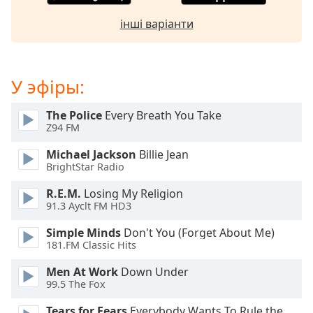
opens
інші варіанти
subtitles
settings
dialog
subtitles
У эфіры:
off
,
selected
The Police
Every Breath You Take
Z94 FM
Audio
Track
Michael Jackson
Billie Jean
BrightStar Radio
Picture-
in-
Picture
R.E.M.
Losing My Religion
91.3 Ayclt FM HD3
Fullscreen
This
Simple Minds
Don't You (Forget About Me)
is
181.FM Classic Hits
a
modal
Men At Work
Down Under
window.
99.5 The Fox
Tears for Fears
Everybody Wants To Rule the World