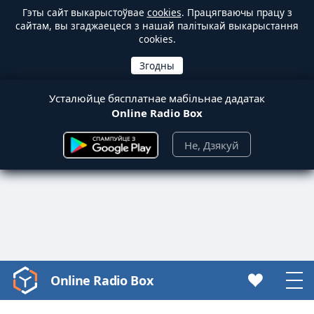
Гэты сайт выкарыстоўвае
cookies
. Працягваючы працу з
сайтам, вы згаджаецеся з нашай палітыкай выкарыстання
cookies.
Усталюйце бясплатнае мабільнае дадатак
Online Radio Box
Не, Дзякуй
Online Radio Box
Video
Player