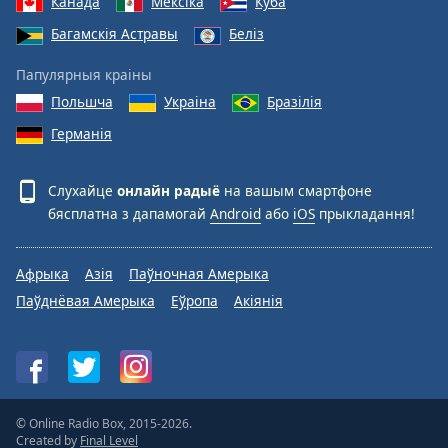
Канада
Мексіка
Куба
Багамскія Астравы
Беліз
Папулярныя краіны
Польшча
Украіна
Бразілія
Германія
Слухайце
онлайн радыё
на вашым смартфоне
бясплатна з дапамогай
Android
або
iOS
прыкладання!
Афрыка
Азія
Паўночная Амерыка
Паўднёвая Амерыка
Еўропа
Акіянія
© Online Radio Box, 2015-2026.
Created by
Final Level