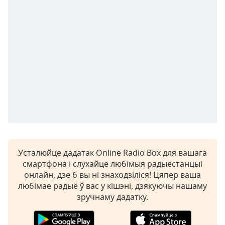
Remaining
Time
-
-:-
1x
Playback
Rate
Chapters
Chapters
Descriptions
descriptions
Усталюйце дадатак Online Radio Box для вашага
off
,
смартфона і слухайце любімыя радыёстанцыі
selected
онлайн, дзе б вы ні знаходзіліся! Цяпер ваша
любімае радыё ў вас у кішэні, дзякуючы нашаму
Subtitles
зручнаму дадатку.
subtitles
settings
,