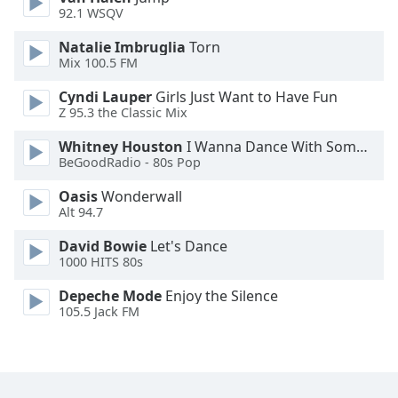
Color
92.1 WSQV
Natalie Imbruglia
Torn
Opacity
Mix 100.5 FM
Cyndi Lauper
Girls Just Want to Have Fun
Caption
Z 95.3 the Classic Mix
Area
Background
Whitney Houston
I Wanna Dance With Somebody
Color
BeGoodRadio - 80s Pop
Oasis
Wonderwall
Alt 94.7
Opacity
David Bowie
Let's Dance
1000 HITS 80s
Font
Size
Depeche Mode
Enjoy the Silence
105.5 Jack FM
Text
Edge
Style