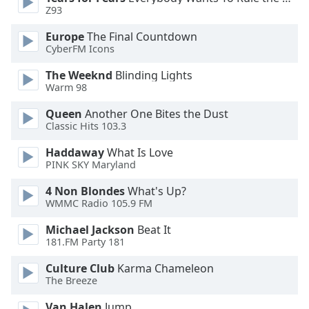
Beginning
Z93
of
dialog
Europe
The Final Countdown
window.
CyberFM Icons
Escape
The Weeknd
Blinding Lights
will
Warm 98
cancel
and
Queen
Another One Bites the Dust
close
Classic Hits 103.3
the
Haddaway
What Is Love
window.
PINK SKY Maryland
Text
4 Non Blondes
What's Up?
Color
WMMC Radio 105.9 FM
Michael Jackson
Beat It
Opacity
181.FM Party 181
Culture Club
Karma Chameleon
Text
The Breeze
Background
Van Halen
Jump