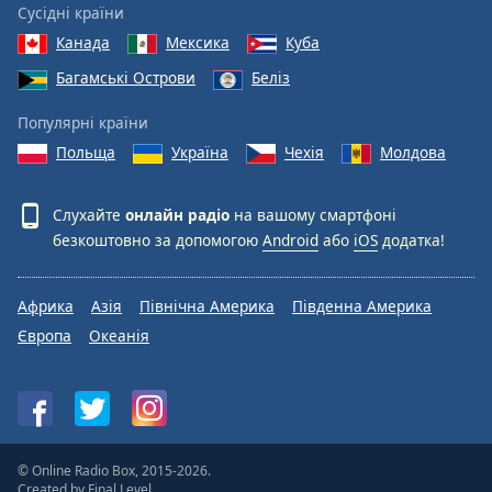
Сусідні країни
Канада
Мексика
Куба
Багамські Острови
Беліз
Популярні країни
Польща
Україна
Чехія
Молдова
Слухайте
онлайн радіо
на вашому смартфоні
безкоштовно за допомогою
Android
або
iOS
додатка!
Африка
Азія
Північна Америка
Південна Америка
Європа
Океанія
© Online Radio Box, 2015-2026.
Created by
Final Level