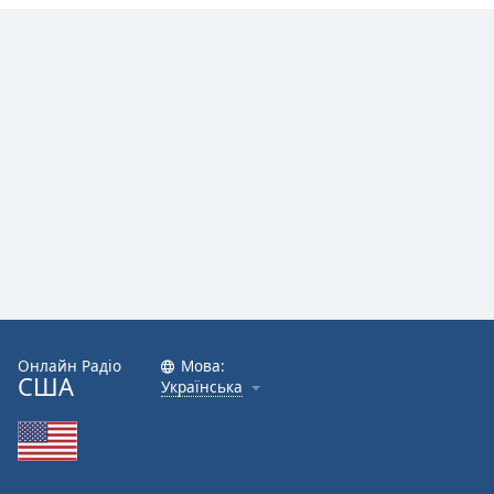
Font
Family
Reset
Done
Close
Modal
Dialog
End
of
dialog
window.
Онлайн Радіо
Мова:
США
Українська