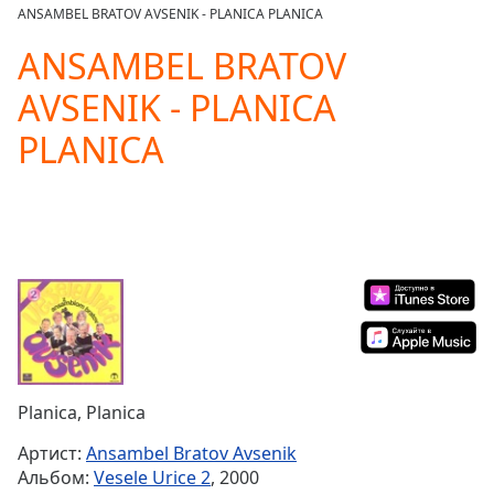
loading.
ANSAMBEL BRATOV AVSENIK - PLANICA PLANICA
Play
Video
ANSAMBEL BRATOV
Play
AVSENIK - PLANICA
Skip
Backward
PLANICA
Skip
Forward
Mute
Current
Time
0:00
/
Duration
-:-
Loaded
:
0.00%
Stream
Type
LIVE
Seek to
Planica, Planica
live,
currently
Артист:
Ansambel Bratov Avsenik
behind
live
LIVE
Альбом:
Vesele Urice 2
, 2000