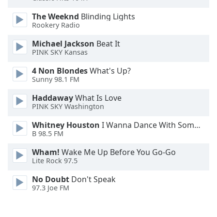
The Weeknd
Blinding Lights
Opacity
Rookery Radio
Michael Jackson
Beat It
Caption
PINK SKY Kansas
Area
Background
4 Non Blondes
What's Up?
Color
Sunny 98.1 FM
Haddaway
What Is Love
PINK SKY Washington
Opacity
Whitney Houston
I Wanna Dance With Somebody
B 98.5 FM
Font
Size
Wham!
Wake Me Up Before You Go-Go
Lite Rock 97.5
Text
No Doubt
Don't Speak
Edge
97.3 Joe FM
Style