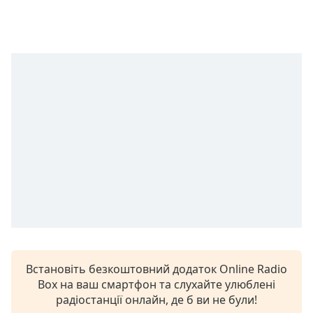
Remaining
Time
-
-:-
1x
Playback
Rate
Chapters
Chapters
Descriptions
descriptions
off
,
selected
Subtitles
Встановіть безкоштовний додаток Online Radio
subtitles
Box на ваш смартфон та слухайте улюблені
settings
,
радіостанції онлайн, де б ви не були!
opens