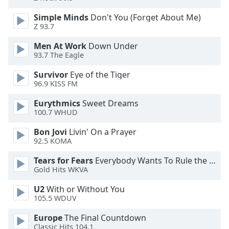
of
dialog
Simple Minds
Don't You (Forget About Me)
window.
Z 93.7
Escape
Men At Work
Down Under
will
93.7 The Eagle
cancel
and
Survivor
Eye of the Tiger
close
96.9 KISS FM
the
Eurythmics
Sweet Dreams
window.
100.7 WHUD
Text
Bon Jovi
Livin' On a Prayer
Color
92.5 KOMA
Tears for Fears
Everybody Wants To Rule the World
Opacity
Gold Hits WKVA
U2
With or Without You
Text
105.5 WDUV
Background
Europe
The Final Countdown
Color
Classic Hits 104.1