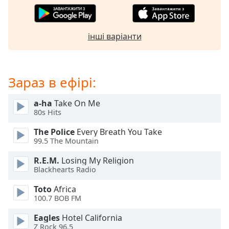
subtitles
settings
dialog
інші варіанти
subtitles
off
,
selected
Зараз в ефірі:
Audio
Track
a-ha
Take On Me
80s Hits
Picture-
in-
Picture
The Police
Every Breath You Take
99.5 The Mountain
Fullscreen
This
R.E.M.
Losing My Religion
is
Blackhearts Radio
a
modal
Toto
Africa
window.
100.7 BOB FM
Eagles
Hotel California
Beginning
Z Rock 96.5