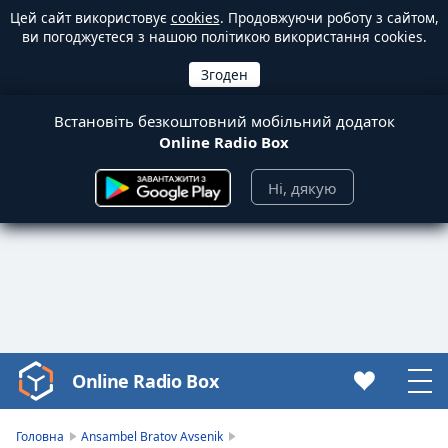
Цей сайт використовує
cookies
. Продовжуючи роботу з сайтом,
ви погоджуєтеся з нашою політикою використання cookies.
Встановіть безкоштовний мобільний додаток
Online Radio Box
Ні, дякую
Online Radio Box
Video
Player
is
Головна
Ansambel Bratov Avsenik