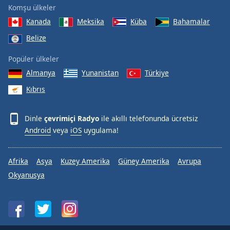
Komşu ülkeler
Kanada
Meksika
Küba
Bahamalar
Belize
Popüler ülkeler
Almanya
Yunanistan
Türkiye
Kıbrıs
Dinle
çevrimiçi Radyo
ile akıllı telefonunda ücretsiz
Android
veya
iOS
uygulama!
Afrika
Asya
Kuzey Amerika
Güney Amerika
Avrupa
Okyanusya