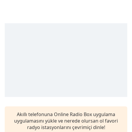
Remaining
Time
-
-:-
1x
Playback
Rate
Chapters
Chapters
Descriptions
descriptions
off
,
selected
Subtitles
Akıllı telefonuna Online Radio Box uygulama
subtitles
uygulamasını yükle ve nerede olursan ol favori
settings
,
radyo istasyonlarını çevrimiçi dinle!