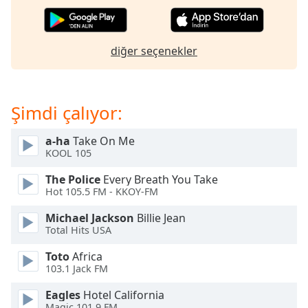
opens
subtitles
settings
dialog
diğer seçenekler
subtitles
off
,
selected
Şimdi çalıyor:
Audio
Track
a-ha
Take On Me
KOOL 105
Picture-
in-
Picture
The Police
Every Breath You Take
Hot 105.5 FM - KKOY-FM
Fullscreen
This
Michael Jackson
Billie Jean
is
Total Hits USA
a
modal
Toto
Africa
window.
103.1 Jack FM
Eagles
Hotel California
Beginning
Magic 101.9 FM