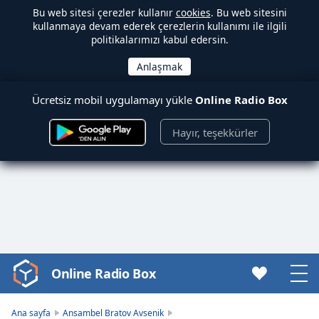
Bu web sitesi çerezler kullanır
cookies
. Bu web sitesini
kullanmaya devam ederek çerezlerin kullanımı ile ilgili
politikalarımızı kabul edersin.
Ücretsiz mobil uygulamayı yükle
Online Radio Box
Hayır, teşekkürler
Online Radio Box
Video
Player
is
Ana sayfa
Ansambel Bratov Avsenik