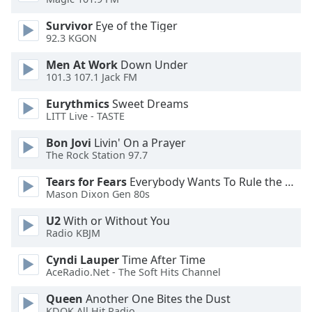
of
dialog
Survivor
Eye of the Tiger
window.
92.3 KGON
Escape
Men At Work
Down Under
will
101.3 107.1 Jack FM
cancel
and
Eurythmics
Sweet Dreams
close
LITT Live - TASTE
the
Bon Jovi
Livin' On a Prayer
window.
The Rock Station 97.7
Text
Tears for Fears
Everybody Wants To Rule the World
Color
Mason Dixon Gen 80s
U2
With or Without You
Opacity
Radio KBJM
Cyndi Lauper
Time After Time
Text
AceRadio.Net - The Soft Hits Channel
Background
Queen
Another One Bites the Dust
Color
KDOK All Hit Radio