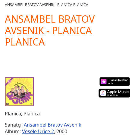
loading.
ANSAMBEL BRATOV AVSENIK - PLANICA PLANICA
Play
Video
ANSAMBEL BRATOV
Play
AVSENIK - PLANICA
Skip
Backward
PLANICA
Skip
Forward
Mute
Current
Time
0:00
/
Duration
-:-
Loaded
:
0.00%
Stream
Type
LIVE
Seek to
Planica, Planica
live,
currently
Sanatçı:
Ansambel Bratov Avsenik
behind
live
LIVE
Albüm:
Vesele Urice 2
, 2000