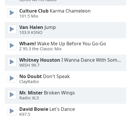
Culture Club
Karma Chameleon
Opacity
101.5 Mix
Van Halen
Jump
Caption
103.9 KSNO
Area
Background
Wham!
Wake Me Up Before You Go-Go
Color
Z 95.3 the Classic Mix
Whitney Houston
I Wanna Dance With Somebody
WISH 99.7
Opacity
No Doubt
Don't Speak
ClayRadio
Font
Size
Mr. Mister
Broken Wings
Radio XL5
Text
David Bowie
Let's Dance
Edge
K97.5
Style