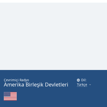
Font
Family
Reset
Done
Close
Modal
Dialog
End
of
dialog
window.
Çevrimiçi Radyo
Dil:
Amerika Birleşik Devletleri
Türkçe