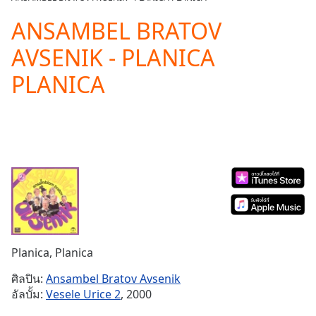
Play
Video
ANSAMBEL BRATOV
Play
AVSENIK - PLANICA
Skip
Backward
PLANICA
Skip
Forward
Mute
Current
Time
0:00
/
Duration
-:-
Loaded
:
0.00%
Stream
Type
LIVE
Seek to
Planica, Planica
live,
currently
ศิลปิน:
Ansambel Bratov Avsenik
behind
live
LIVE
อัลบั้ม:
Vesele Urice 2
, 2000
Remaining