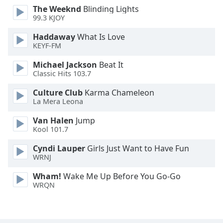
The Weeknd
Blinding Lights
Opacity
99.3 KJOY
Haddaway
What Is Love
Caption
KEYF-FM
Area
Background
Michael Jackson
Beat It
Color
Classic Hits 103.7
Culture Club
Karma Chameleon
La Mera Leona
Opacity
Van Halen
Jump
Kool 101.7
Font
Size
Cyndi Lauper
Girls Just Want to Have Fun
WRNJ
Text
Wham!
Wake Me Up Before You Go-Go
Edge
WRQN
Style
Font