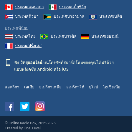
ประเทศแคนาดา
ประเทศเม็กซิโก
ประเทศคิวบา
ประเทศบาฮามาส
ประเทศเบลีซ
ประเทศที่นิยม
ประเทศไทย
ประเทศบราซิล
ประเทศเยอรมนี
ประเทศฝรั่งเศส
ฟัง
วิทยุออนไลน์
บนโทรศัพท์สมาร์ตโฟนของคุณได้ฟรีด้วย
แอปพลิเคชัน
Android
หรือ
iOS
!
แอฟริกา
เอเชีย
อเมริกาเหนือ
อเมริกาใต้
ยุโรป
โอเชียเนีย
© Online Radio Box, 2015-2026.
Created by
Final Level