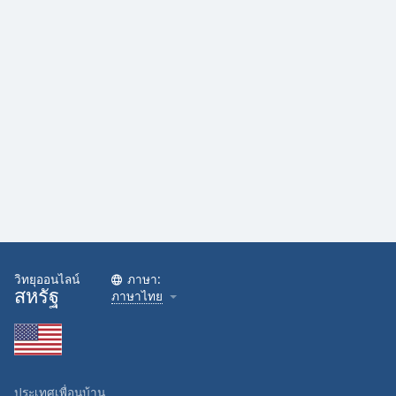
Family
Reset
Done
Close
Modal
Dialog
End
of
dialog
window.
วิทยุออนไลน์
ภาษา:
สหรัฐ
ภาษาไทย
ประเทศเพื่อนบ้าน