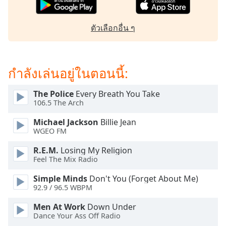
subtitles
settings
dialog
ตัวเลือกอื่น ๆ
subtitles
off
,
selected
กำลังเล่นอยู่ในตอนนี้:
Audio
Track
The Police
Every Breath You Take
106.5 The Arch
Picture-
in-
Picture
Michael Jackson
Billie Jean
WGEO FM
Fullscreen
This
R.E.M.
Losing My Religion
is
Feel The Mix Radio
a
modal
Simple Minds
Don't You (Forget About Me)
window.
92.9 / 96.5 WBPM
Men At Work
Down Under
Beginning
Dance Your Ass Off Radio
of