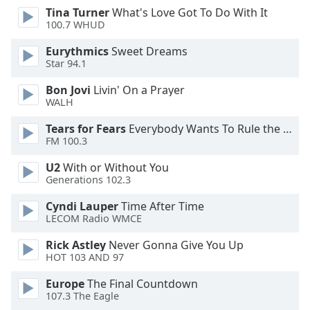
dialog
Tina Turner
What's Love Got To Do With It
window.
100.7 WHUD
Escape
Eurythmics
Sweet Dreams
will
Star 94.1
cancel
and
Bon Jovi
Livin' On a Prayer
close
WALH
the
Tears for Fears
Everybody Wants To Rule the World
window.
FM 100.3
Text
U2
With or Without You
Color
Generations 102.3
Cyndi Lauper
Time After Time
Opacity
LECOM Radio WMCE
Rick Astley
Never Gonna Give You Up
Text
HOT 103 AND 97
Background
Europe
The Final Countdown
Color
107.3 The Eagle