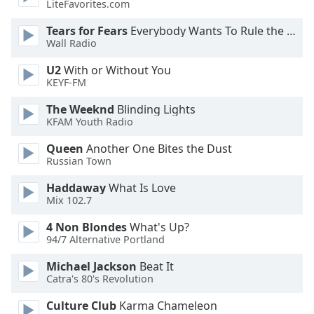
LiteFavorites.com
Opacity
Tears for Fears
Everybody Wants To Rule the World
Wall Radio
Caption
U2
With or Without You
KEYF-FM
Area
Background
The Weeknd
Blinding Lights
Color
KFAM Youth Radio
Queen
Another One Bites the Dust
Opacity
Russian Town
Haddaway
What Is Love
Font
Mix 102.7
Size
4 Non Blondes
What's Up?
94/7 Alternative Portland
Text
Michael Jackson
Beat It
Edge
Catra's 80's Revolution
Style
Culture Club
Karma Chameleon