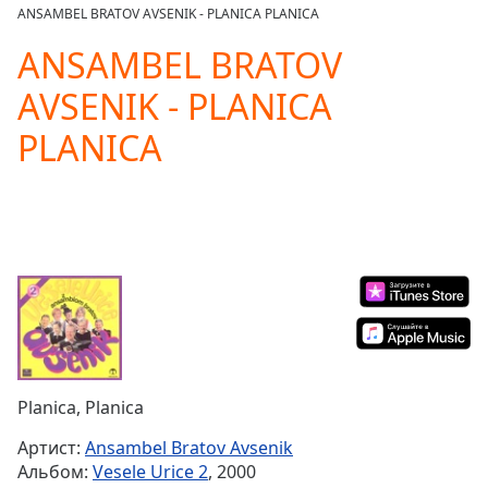
loading.
ANSAMBEL BRATOV AVSENIK - PLANICA PLANICA
Play
Video
ANSAMBEL BRATOV
Play
AVSENIK - PLANICA
Skip
Backward
PLANICA
Skip
Forward
Mute
Current
Time
0:00
/
Duration
-:-
Loaded
:
0.00%
Stream
Type
LIVE
Seek to
Planica, Planica
live,
currently
Артист:
Ansambel Bratov Avsenik
behind
live
LIVE
Альбом:
Vesele Urice 2
, 2000