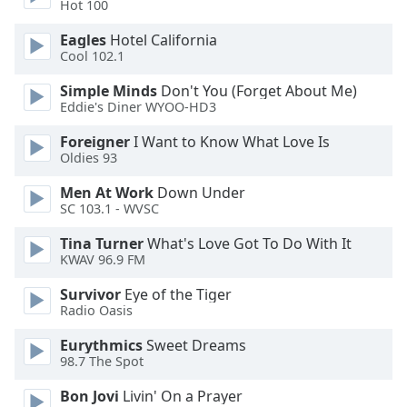
of
Hot 100
dialog
Eagles
Hotel California
window.
Cool 102.1
Escape
will
Simple Minds
Don't You (Forget About Me)
cancel
Eddie's Diner WYOO-HD3
and
Foreigner
I Want to Know What Love Is
close
Oldies 93
the
window.
Men At Work
Down Under
SC 103.1 - WVSC
Text
Tina Turner
What's Love Got To Do With It
Color
KWAV 96.9 FM
Survivor
Eye of the Tiger
Opacity
Radio Oasis
Eurythmics
Sweet Dreams
Text
98.7 The Spot
Background
Color
Bon Jovi
Livin' On a Prayer