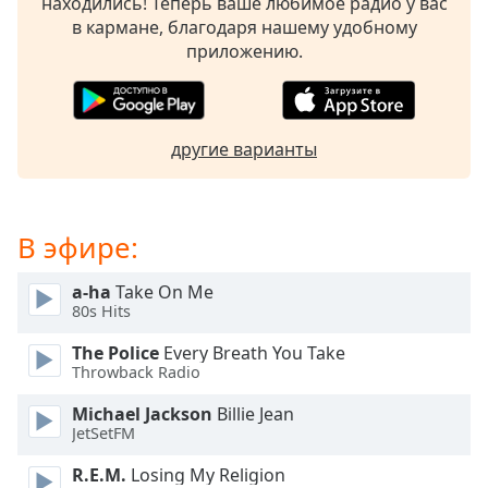
находились! Теперь ваше любимое радио у вас
subtitles
в кармане, благодаря нашему удобному
settings
приложению.
dialog
subtitles
off
,
selected
другие варианты
Audio
Track
В эфире:
Picture-
in-
Picture
a-ha
Take On Me
Fullscreen
80s Hits
This
is
The Police
Every Breath You Take
a
Throwback Radio
modal
Michael Jackson
Billie Jean
window.
JetSetFM
Beginning
R.E.M.
Losing My Religion