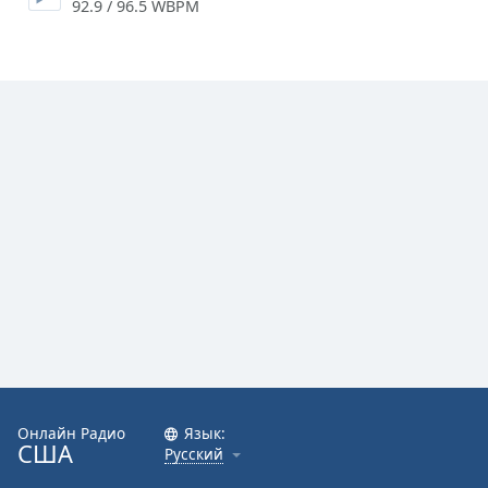
92.9 / 96.5 WBPM
Font
Family
Reset
Done
Close
Modal
Dialog
End
of
dialog
window.
Онлайн Радио
Язык:
США
Русский