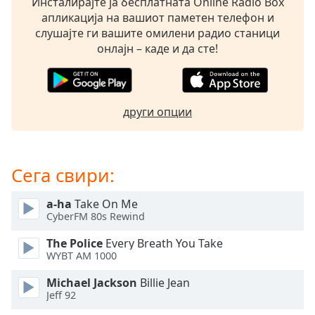
Инсталирајте ја бесплатната Online Radio Box
opens
апликација на вашиот паметен телефон и
subtitles
слушајте ги вашите омилени радио станици
settings
онлајн – каде и да сте!
dialog
subtitles
off
,
selected
други опции
Audio
Track
Сега свири:
Picture-
in-
Picture
a-ha
Take On Me
Fullscreen
CyberFM 80s Rewind
This
is
The Police
Every Breath You Take
a
WYBT AM 1000
modal
Michael Jackson
Billie Jean
window.
Jeff 92