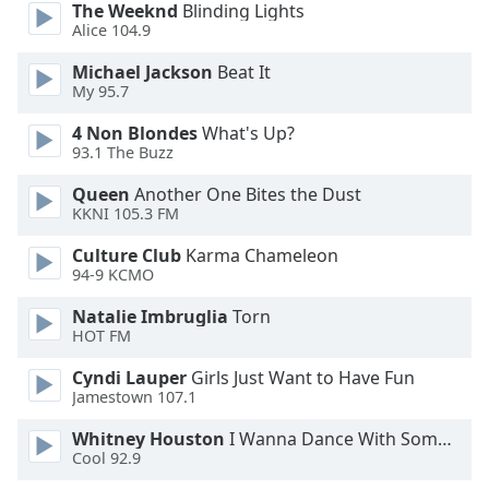
Color
The Weeknd
Blinding Lights
Alice 104.9
Opacity
Michael Jackson
Beat It
My 95.7
Caption
4 Non Blondes
What's Up?
Area
93.1 The Buzz
Background
Queen
Another One Bites the Dust
Color
KKNI 105.3 FM
Culture Club
Karma Chameleon
Opacity
94-9 KCMO
Natalie Imbruglia
Torn
Font
HOT FM
Size
Cyndi Lauper
Girls Just Want to Have Fun
Jamestown 107.1
Text
Edge
Whitney Houston
I Wanna Dance With Somebody
Cool 92.9
Style