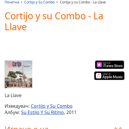
is
Почетна
Cortijo y Su Combo
Cortijo y su Combo - La Llave
loading.
Cortijo y su Combo - La
Play
Video
Llave
Play
Skip
Backward
Skip
Forward
Mute
Current
Time
0:00
/
Duration
-:-
Loaded
:
0.00%
La Llave
Stream
Type
LIVE
Изведувач:
Cortijo y Su Combo
Seek to
Албум:
Su Estilo Y Su Ritmo
, 2011
live,
currently
behind
live
LIVE