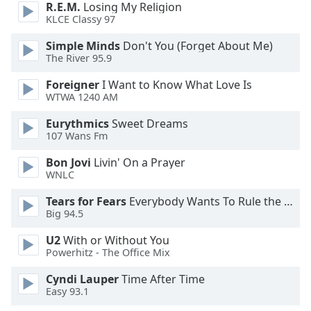
Beginning
R.E.M.
Losing My Religion
of
KLCE Classy 97
dialog
Simple Minds
Don't You (Forget About Me)
window.
The River 95.9
Escape
will
Foreigner
I Want to Know What Love Is
cancel
WTWA 1240 AM
and
close
Eurythmics
Sweet Dreams
107 Wans Fm
the
window.
Bon Jovi
Livin' On a Prayer
WNLC
Text
Color
Tears for Fears
Everybody Wants To Rule the World
Big 94.5
U2
With or Without You
Opacity
Powerhitz - The Office Mix
Cyndi Lauper
Time After Time
Text
Easy 93.1
Background