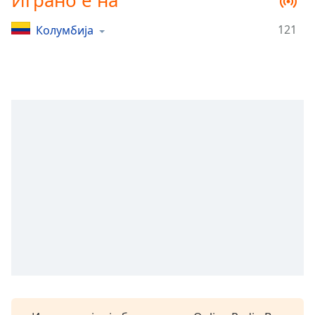
Играно е на
Remaining
Time
-
121
Колумбија
-:-
1x
Playback
Rate
Chapters
Chapters
Descriptions
descriptions
off
,
selected
Subtitles
subtitles
settings
,