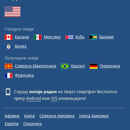
Соседни земји
Канада
Мексико
Куба
Бахами
Белиз
Популарни земји
Северна Македонија
Бразил
Германија
Франција
Слушај
онлајн радио
на твојот смартфон бесплатно
преку
Android
или
iOS
апликацијата!
Африка
Азија
Северна Америка
Јужна Америка
Европа
Океанија