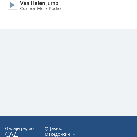
Van Halen
Jump
Connor Merk Radio
Font
Family
Reset
Done
Close
Modal
Dialog
End
of
dialog
window.
Онлајн радио
Јазик:
САД
Македонски