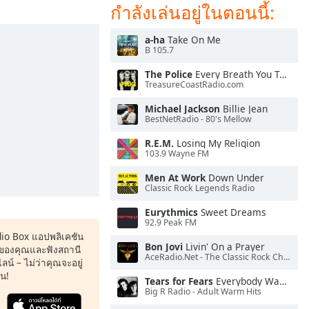
กำลังเล่นอยู่ในตอนนี้:
a-ha
Take On Me
B 105.7
The Police
Every Breath You Take
TreasureCoastRadio.com
Michael Jackson
Billie Jean
BestNetRadio - 80's Mellow
R.E.M.
Losing My Religion
103.9 Wayne FM
Men At Work
Down Under
Classic Rock Legends Radio
Eurythmics
Sweet Dreams
92.9 Peak FM
dio Box แอปพลิเคชัน
Bon Jovi
Livin' On a Prayer
ของคุณและฟังสถานี
AceRadio.Net - The Classic Rock Channel
น์ – ไม่ว่าคุณจะอยู่
หน!
Tears for Fears
Everybody Wants To Rule the World
Big R Radio - Adult Warm Hits