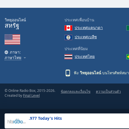
the
window.
วิทยุออนไลน์
ประเทศเพื่อนบ้าน
สหรัฐ
Text
ประเทศแคนาดา
Color
ประเทศเบลีซ
Opacity
ประเทศที่นิยม
ภาษา:
ประเทศไทย
ภาษาไทย
Text
Background
ฟัง
วิทยุออนไลน์
บนโทรศัพท์สมา
Color
© Online Radio Box, 2015-2026.
ข้อตกลงและเงื่อนไข
ความเป็นส่วนตัว
Opacity
Created by
Final Level
Caption
Area
.977 Today's Hits
Background