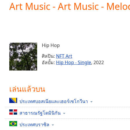
Current
Art Music - Art Music - Mel
Time
0:00
/
Duration
-:-
Loaded
:
0.00%
0:00
Hip Hop
Stream
Type
LIVE
ศิลปิน:
NFT Art
Seek to
อัลบั้ม:
Hip Hop - Single
, 2022
live,
currently
behind
live
LIVE
Remaining
เล่นแล้วบน
Time
-
-:-
ประเทศบอสเนียและเฮอร์เซโกวีนา
1x
สาธารณรัฐโดมินิกัน
Playback
Rate
ประเทศบราซิล