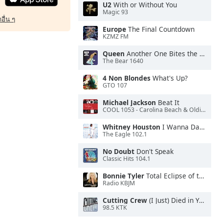
U2
With or Without You
Magic 93
อื่น ๆ
Europe
The Final Countdown
KZMZ FM
Queen
Another One Bites the Dust
The Bear 1640
4 Non Blondes
What's Up?
GTO 107
Michael Jackson
Beat It
COOL 1053 - Carolina Beach & Oldies Radio
Whitney Houston
I Wanna Dance With Somebody
The Eagle 102.1
No Doubt
Don't Speak
Classic Hits 104.1
Bonnie Tyler
Total Eclipse of the Heart
Radio KBJM
Cutting Crew
(I Just) Died in Your Arms
98.5 KTK