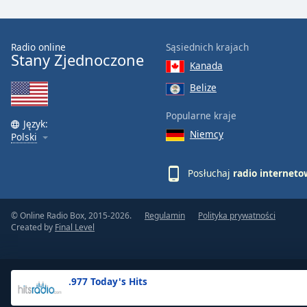
the
window.
Radio online
Sąsiednich krajach
Stany Zjednoczone
Text
Kanada
Color
Belize
Opacity
Popularne kraje
Język:
Niemcy
Polski
Text
Background
Posłuchaj
radio internet
Color
© Online Radio Box, 2015-2026.
Regulamin
Polityka prywatności
Opacity
Created by
Final Level
Caption
Area
.977 Today's Hits
Background