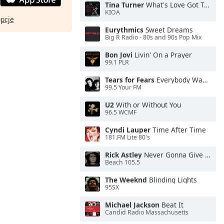
Tina Turner
What's Love Got To Do With It
KIOA
opcje
Eurythmics
Sweet Dreams
Big R Radio - 80s and 90s Pop Mix
Bon Jovi
Livin' On a Prayer
99.1 PLR
Tears for Fears
Everybody Wants To Rule the World
99.5 Your FM
U2
With or Without You
96.5 WCMF
Cyndi Lauper
Time After Time
181.FM Lite 80's
Rick Astley
Never Gonna Give You Up
Beach 105.5
The Weeknd
Blinding Lights
95SX
Michael Jackson
Beat It
Candid Radio Massachusetts