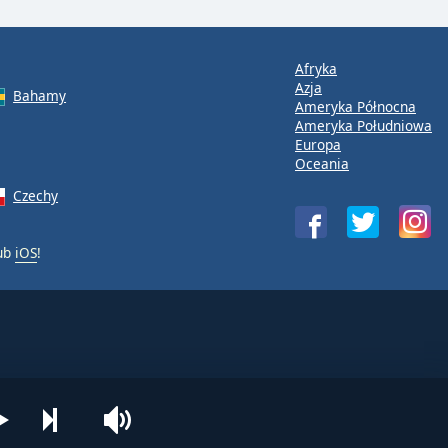
Afryka
Azja
Bahamy
Ameryka Północna
Ameryka Południowa
Europa
Oceania
Czechy
ub
iOS
!