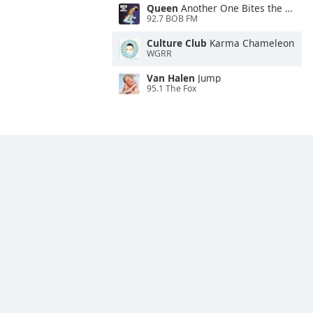
Queen
Another One Bites the Dust
92.7 BOB FM
Culture Club
Karma Chameleon
WGRR
Van Halen
Jump
95.1 The Fox