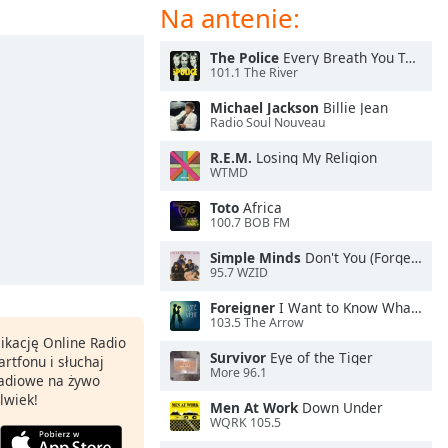
Na antenie:
The Police
Every Breath You Take
101.1 The River
Michael Jackson
Billie Jean
Radio Soul Nouveau
R.E.M.
Losing My Religion
WTMD
Toto
Africa
100.7 BOB FM
Simple Minds
Don't You (Forget About Me)
95.7 WZID
Foreigner
I Want to Know What Love Is
103.5 The Arrow
ikację Online Radio
Survivor
Eye of the Tiger
rtfonu i słuchaj
More 96.1
 radiowe na żywo
lwiek!
Men At Work
Down Under
WQRK 105.5