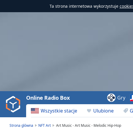
Ta strona internetowa wykorzystuje
cookie
Video
Player
is
loading.
Play
Video
Online Radio Box
Gry
Play
Skip
Wszystkie stacje
Ulubione
G
Backward
Skip
Forward
Strona glówna
NFT Art
Art Music - Art Music - Melodic Hip-Hop
Mute