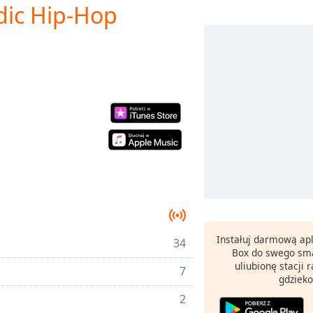
odic Hip-Hop
Instałuj darmową apl
34
Box do swego sma
uliubionę stacji
7
gdzieko
2