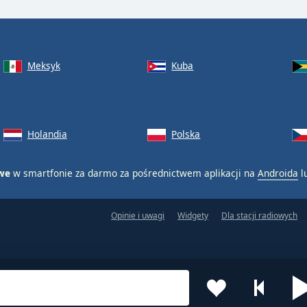
Meksyk
Kuba
Holandia
Polska
owe
w smartfonie za darmo za pośrednictwem aplikacji na
Androida
l
Opinie i uwagi
Widgety
Dla stacji radiowych