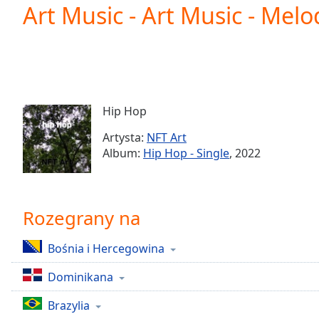
Current
Art Music - Art Music - Mel
Time
0:00
/
Duration
-:-
Loaded
:
0.00%
0:00
Hip Hop
Stream
Type
LIVE
Artysta:
NFT Art
Seek to
Album:
Hip Hop - Single
, 2022
live,
currently
behind
live
LIVE
Remaining
Rozegrany na
Time
-
-:-
Bośnia i Hercegowina
1x
Dominikana
Playback
Rate
Brazylia