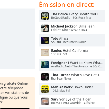
Émission en direct:
The Police
Every Breath You Take
BeGoodRadio - 80s Rock Mix
Michael Jackson
Billie Jean
Eddie's Diner WYOO-HD3
Toto
Africa
Soulful Encounters Radio
Eagles
Hotel California
100.9 KTSO
Foreigner
I Want to Know What Love Is
AceRadio.Net - The Awesome 80s Channel
Tina Turner
What's Love Got To Do With It
Big Bear News
ion gratuite Online
Men At Work
Down Under
votre téléphone
106.3 Mac FM
uter vos stations de
 ligne où que vous
Survivor
Eye of the Tiger
ez!
Bolivia Tierra Querida - Clásicos