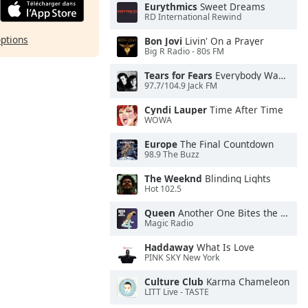
Eurythmics
Sweet Dreams
RD International Rewind
options
Bon Jovi
Livin' On a Prayer
Big R Radio - 80s FM
Tears for Fears
Everybody Wants To Rule the World
97.7/104.9 Jack FM
Cyndi Lauper
Time After Time
WOWA
Europe
The Final Countdown
98.9 The Buzz
The Weeknd
Blinding Lights
Hot 102.5
Queen
Another One Bites the Dust
Magic Radio
Haddaway
What Is Love
PINK SKY New York
Culture Club
Karma Chameleon
LITT Live - TASTE