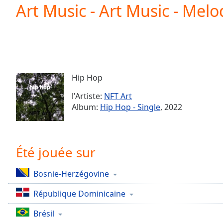
Current
Art Music - Art Music - Mel
Time
0:00
/
Duration
-:-
Loaded
:
0.00%
0:00
Hip Hop
Stream
Type
LIVE
l'Artiste:
NFT Art
Seek to
Album:
Hip Hop - Single
, 2022
live,
currently
behind
live
LIVE
Remaining
Été jouée sur
Time
-
-:-
Bosnie-Herzégovine
1x
République Dominicaine
Playback
Rate
Brésil