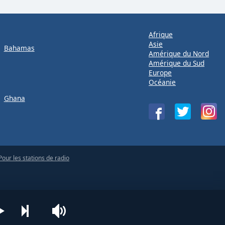
Afrique
Asie
Bahamas
Amérique du Nord
Amérique du Sud
Europe
Océanie
Ghana
Pour les stations de radio