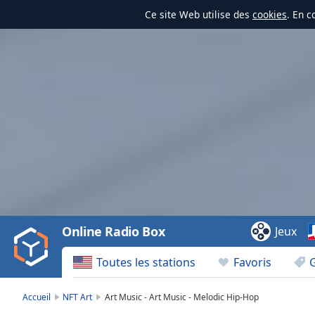
Ce site Web utilise des
cookies
. En c
Video
Player
is
loading.
Play
Video
Online Radio Box
Jeux
Play
Skip
Toutes les stations
Favoris
Backward
Skip
Forward
Accueil
NFT Art
Art Music - Art Music - Melodic Hip-Hop
Mute