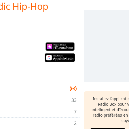
odic Hip-Hop
Installez l'applicat
33
Radio Box pour 
intelligent et d'éco
7
radio préférées en
soy
2