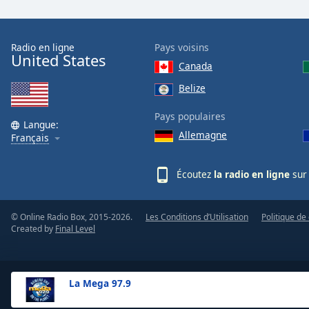
the
window.
Radio en ligne
Pays voisins
United States
Text
Canada
Color
Belize
Opacity
Pays populaires
Langue:
Allemagne
Français
Text
Background
Écoutez
la radio en ligne
sur 
Color
© Online Radio Box, 2015-2026.
Les Conditions d’Utilisation
Politique de 
Opacity
Created by
Final Level
Caption
Area
La Mega 97.9
Background