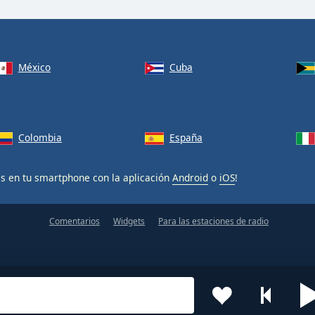
México
Cuba
Colombia
España
is en tu smartphone con la aplicación
Android
o
iOS
!
Comentarios
Widgets
Para las estaciones de radio