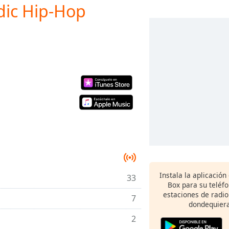
odic Hip-Hop
Instala la aplicación
33
Box para su teléf
estaciones de radio
7
dondequiera
2