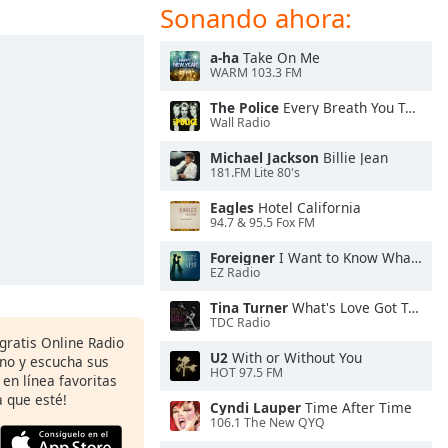
Sonando ahora:
a-ha
Take On Me
WARM 103.3 FM
The Police
Every Breath You Take
Wall Radio
Michael Jackson
Billie Jean
181.FM Lite 80's
Eagles
Hotel California
94.7 & 95.5 Fox FM
Foreigner
I Want to Know What Love Is
EZ Radio
Tina Turner
What's Love Got To Do With It
TDC Radio
 gratis Online Radio
U2
With or Without You
ono y escucha sus
HOT 97.5 FM
 en línea favoritas
 que esté!
Cyndi Lauper
Time After Time
106.1 The New QYQ