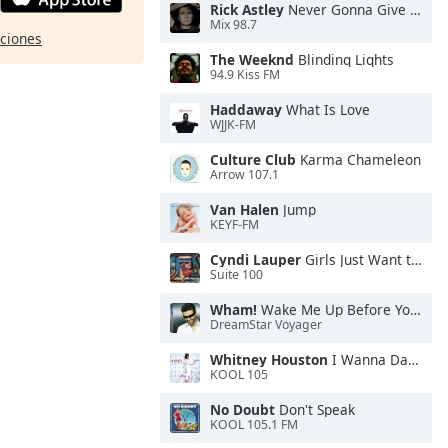
Rick Astley
Never Gonna Give You Up
Mix 98.7
pciones
The Weeknd
Blinding Lights
94.9 Kiss FM
Haddaway
What Is Love
WJJK-FM
Culture Club
Karma Chameleon
Arrow 107.1
Van Halen
Jump
KEYF-FM
Cyndi Lauper
Girls Just Want to Have Fun
Suite 100
Wham!
Wake Me Up Before You Go-Go
DreamStar Voyager
Whitney Houston
I Wanna Dance With Somebody
KOOL 105
No Doubt
Don't Speak
KOOL 105.1 FM