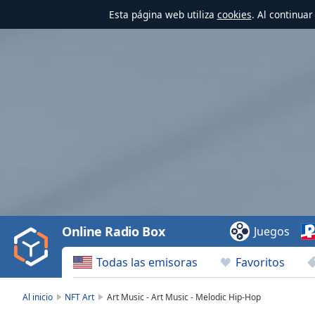
Esta página web utiliza
cookies
. Al continua
Video
Player
is
loading.
Play
Video
Online Radio Box
Juegos
Play
Skip
Todas las emisoras
Favoritos
Backward
Skip
Forward
Al inicio
NFT Art
Art Music - Art Music - Melodic Hip-Hop
Mute