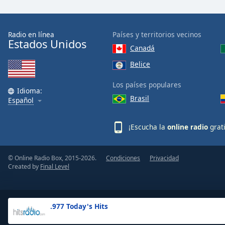
the
window.
Radio en línea
Países y territorios vecinos
Estados Unidos
Text
Canadá
Color
Belice
Opacity
Los países populares
Idioma:
Brasil
Español
Text
Background
¡Escucha la
online radio
grat
Color
© Online Radio Box, 2015-2026.
Condiciones
Privacidad
Opacity
Created by
Final Level
Caption
Area
.977 Today's Hits
Background