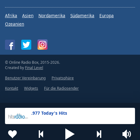
Afrika
Asien
Nordamerika
Südamerika
Europa
Ozeanien
© Online Radio Box, 2015-2026.
Created by
Final Level
Benutzer Vereinbarung
Privatsphäre
Kontakt
Widgets
Für die Radiosender
.977 Today's Hits