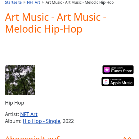
is
Startseite
NFT Art
Art Music - Art Music - Melodic Hip-Hop
loading.
Art Music - Art Music -
Play
Video
Melodic Hip-Hop
Play
Skip
Backward
Skip
Forward
Mute
Current
Time
0:00
/
Duration
-:-
Loaded
:
0.00%
Hip Hop
Stream
Type
LIVE
Artist:
NFT Art
Seek to
Album:
Hip Hop - Single
, 2022
live,
currently
behind
live
LIVE