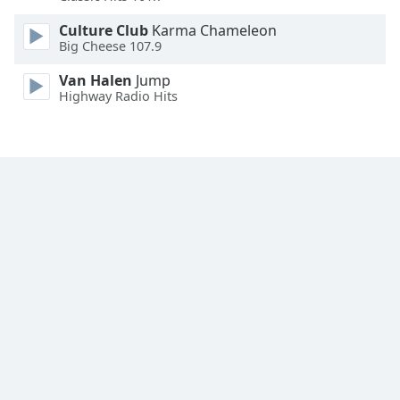
Font
Culture Club
Karma Chameleon
Big Cheese 107.9
Family
Van Halen
Jump
Highway Radio Hits
Reset
Done
Close
Modal
Dialog
End
of
dialog
window.