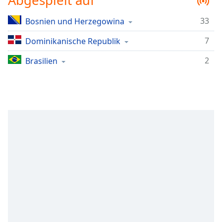
Abgespielt auf
Remaining
Time
-
33
Bosnien und Herzegowina
-:-
7
Dominikanische Republik
1x
2
Brasilien
Playback
Rate
Chapters
Chapters
Descriptions
descriptions
off
,
selected
Subtitles
subtitles
settings
,