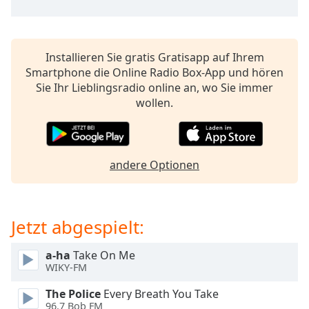
opens
subtitles
settings
dialog
Installieren Sie gratis Gratisapp auf Ihrem
subtitles
Smartphone die Online Radio Box-App und hören
off
,
Sie Ihr Lieblingsradio online an, wo Sie immer
selected
wollen.
Audio
Track
andere Optionen
Picture-
in-
Picture
Fullscreen
This
Jetzt abgespielt:
is
a
a-ha
Take On Me
modal
WIKY-FM
window.
The Police
Every Breath You Take
96.7 Bob FM