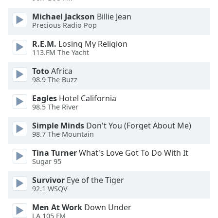
Beginning
of
Michael Jackson
Billie Jean
dialog
Precious Radio Pop
window.
Escape
R.E.M.
Losing My Religion
113.FM The Yacht
will
cancel
Toto
Africa
and
98.9 The Buzz
close
the
Eagles
Hotel California
98.5 The River
window.
Simple Minds
Don't You (Forget About Me)
Text
98.7 The Mountain
Color
Tina Turner
What's Love Got To Do With It
Sugar 95
Opacity
Survivor
Eye of the Tiger
92.1 WSQV
Text
Men At Work
Down Under
Background
LA 105 FM