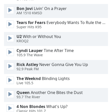
Color
Bon Jovi
Livin' On a Prayer
AM 1510 KMSD
Opacity
Tears for Fears
Everybody Wants To Rule the World
Super Hits K95
Caption
Area
U2
With or Without You
Background
KROQ2
Color
Cyndi Lauper
Time After Time
105.9 The Wave
Opacity
Rick Astley
Never Gonna Give You Up
92.9 Peak FM
Font
The Weeknd
Blinding Lights
Size
Live 105.5
Queen
Another One Bites the Dust
Text
93.7 The River
Edge
Style
4 Non Blondes
What's Up?
Classic Hits 101.7