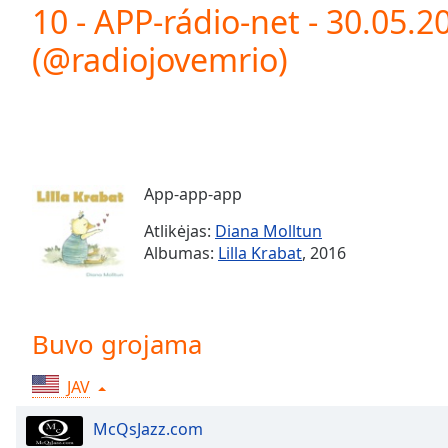
Current
10 - APP-rádio-net - 30.05.2
Time
0:00
(@radiojovemrio)
/
Duration
-:-
Loaded
:
0.00%
0:00
Stream
Type
LIVE
App-app-app
Seek to
live,
Atlikėjas:
Diana Molltun
currently
Albumas:
Lilla Krabat
, 2016
behind
live
LIVE
Remaining
Time
-
-:-
Buvo grojama
1x
JAV
Playback
Rate
McQsJazz.com