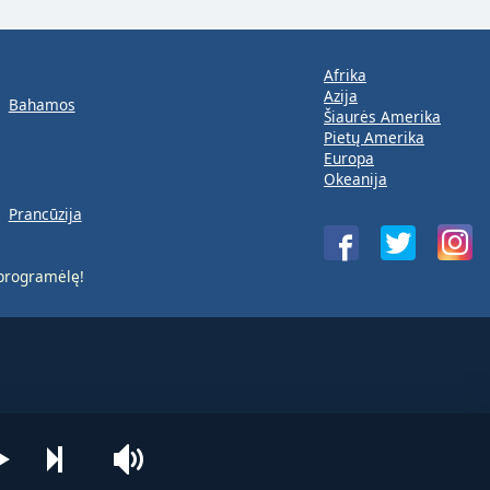
Afrika
Azija
Bahamos
Šiaurės Amerika
Pietų Amerika
Europa
Okeanija
Prancūzija
rogramėlę!