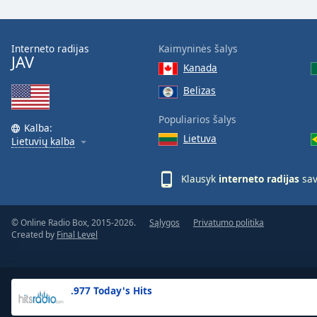
the
window.
Interneto radijas
Kaimyninės šalys
JAV
Text
Kanada
Color
Belizas
Opacity
Populiarios šalys
Kalba:
Lietuva
Lietuvių kalba
Text
Background
Klausyk
interneto radijas
sav
Color
© Online Radio Box, 2015-2026.
Sąlygos
Privatumo politika
Opacity
Created by
Final Level
Caption
Area
.977 Today's Hits
Background