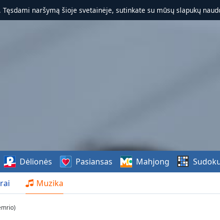
. Tęsdami naršymą šioje svetainėje, sutinkate su mūsų slapukų naudo
Dėlionės
Pasiansas
Mahjong
Sudok
rai
Muzika
emrio)