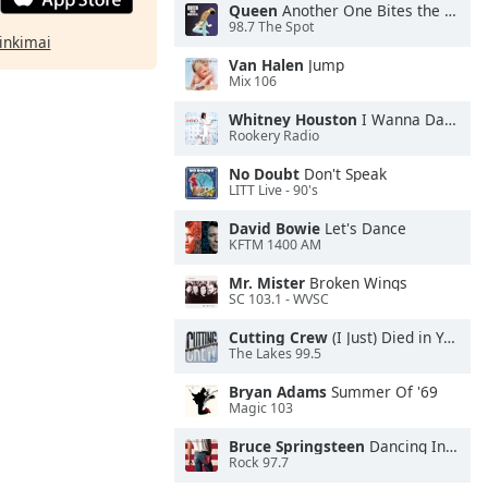
Queen
Another One Bites the Dust
98.7 The Spot
rinkimai
Van Halen
Jump
Mix 106
Whitney Houston
I Wanna Dance With Somebody
Rookery Radio
No Doubt
Don't Speak
LITT Live - 90's
David Bowie
Let's Dance
KFTM 1400 AM
Mr. Mister
Broken Wings
SC 103.1 - WVSC
Cutting Crew
(I Just) Died in Your Arms
The Lakes 99.5
Bryan Adams
Summer Of '69
Magic 103
Bruce Springsteen
Dancing In the Dark
Rock 97.7