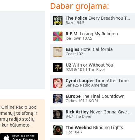
Dabar grojama:
The Police
Every Breath You Take
Razor 94.5
R.E.M.
Losing My Religion
Joe Town 107.5
Eagles
Hotel California
Coast 102
U2
With or Without You
92.3 & 101.1 The River
Cyndi Lauper
Time After Time
Serie25 Radio American
Europe
The Final Countdown
Oldies 101.1 KORL
 Online Radio Box
Rick Astley
Never Gonna Give You Up
šmanųjį telefoną ir
94.7 The Drive
amų radijo stočių
ir kur būtumėte!
The Weeknd
Blinding Lights
Hot 104.7