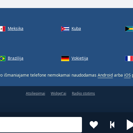
Meksika
Kuba
Brazilija
Vokietija
o išmaniajame telefone nemokamai naudodamas
Android
arba
iOS
p
Atsiliepimai
Widget'ai
Radijo stotims