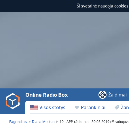
Ši svetainė naudoja
cookies
Video
Player
is
loading.
Play
Video
Online Radio Box
Žaidimai
Play
Skip
Visos stotys
Parankiniai
Žan
Backward
Skip
Forward
Pagrindinis
Diana Molltun
10 - APP-rádio-net - 30.05.2019 (@radiojov
Mute