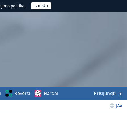
jimo politika.
u
Reversi
Nardai
Prisijungti
JAV