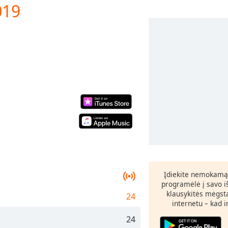
019
Įdiekite nemokamą
programėlė į savo i
klausykitės mėgst
24
internetu – kad 
24