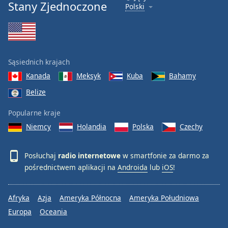
Stany Zjednoczone
Polski
Font
Family
Reset
Sąsiednich krajach
Done
Kanada
Meksyk
Kuba
Bahamy
Close
Modal
Belize
Dialog
End
Popularne kraje
of
Niemcy
Holandia
Polska
Czechy
dialog
window.
Posłuchaj
radio internetowe
w smartfonie za darmo za
pośrednictwem aplikacji na
Androida
lub
iOS
!
Afryka
Azja
Ameryka Północna
Ameryka Południowa
Europa
Oceania