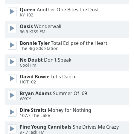
Beginning
of
Queen
Another One Bites the Dust
dialog
KY 102
window.
Oasis
Wonderwall
Escape
96.9 KISS FM
will
cancel
Bonnie Tyler
Total Eclipse of the Heart
and
The Big 80s Station
close
the
No Doubt
Don't Speak
Cool Fm
window.
David Bowie
Let's Dance
Text
HOT102
Color
Bryan Adams
Summer Of '69
WYCY
Opacity
Dire Straits
Money for Nothing
107.7 The Lake
Text
Fine Young Cannibals
She Drives Me Crazy
Background
97.7 Jack FM