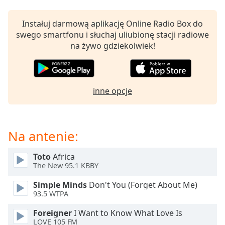
Remaining
Time
-
Instałuj darmową aplikację Online Radio Box do
-:-
swego smartfonu i słuchaj uliubionę stacji radiowe
na żywo gdziekolwiek!
1x
Playback
Rate
inne opcje
Chapters
Chapters
Na antenie:
Descriptions
descriptions
Toto
Africa
off
,
The New 95.1 KBBY
selected
Simple Minds
Don't You (Forget About Me)
Subtitles
93.5 WTPA
subtitles
Foreigner
I Want to Know What Love Is
settings
,
LOVE 105 FM