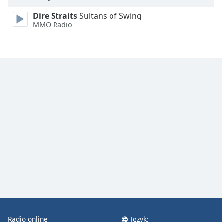
Color
Dire Straits
Sultans of Swing
MMO Radio
Opacity
Caption
Area
Background
Color
Opacity
Font
Size
Text
Edge
Style
Radio online
Język: