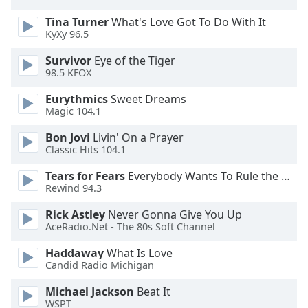
opens
Tina Turner
What's Love Got To Do With It
subtitles
KyXy 96.5
settings
dialog
Survivor
Eye of the Tiger
subtitles
98.5 KFOX
off
,
Eurythmics
Sweet Dreams
selected
Magic 104.1
Audio
Bon Jovi
Livin' On a Prayer
Track
Classic Hits 104.1
Picture-
Tears for Fears
Everybody Wants To Rule the World
in-
Picture
Rewind 94.3
Fullscreen
Rick Astley
Never Gonna Give You Up
This
AceRadio.Net - The 80s Soft Channel
is
a
Haddaway
What Is Love
modal
Candid Radio Michigan
window.
Michael Jackson
Beat It
WSPT