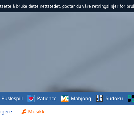
rtsette å bruke dette nettstedet, godtar du våre retningslinjer for br
Puslespill
Patience
Mahjong
Sudoku
ngere
Musikk