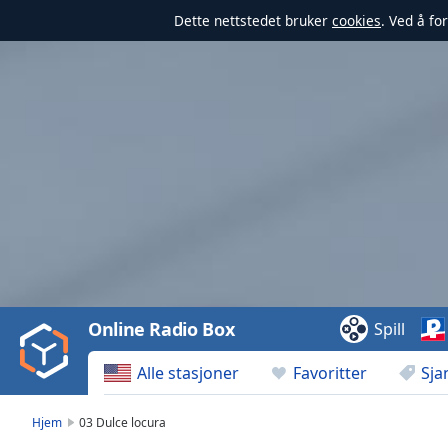
Dette nettstedet bruker
cookies
. Ved å fo
Video
Player
is
loading.
Play
Video
Online Radio Box
Spill
Play
Skip
Alle stasjoner
Favoritter
Sja
Backward
Skip
Forward
Hjem
03 Dulce locura
Mute