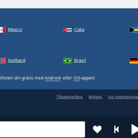
Mexico
Cuba
Svalbard
Brasil
efonen din gratis med
Android
- eller
iOS
-appen!
Tilbakemelding
Widgets
For radiostasjone