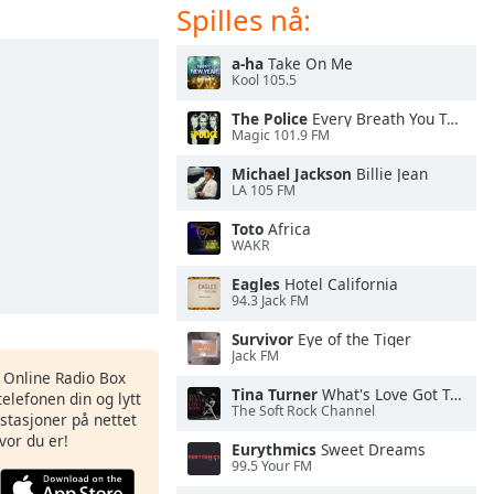
Spilles nå:
a-ha
Take On Me
Kool 105.5
The Police
Every Breath You Take
Magic 101.9 FM
Michael Jackson
Billie Jean
LA 105 FM
Toto
Africa
WAKR
Eagles
Hotel California
94.3 Jack FM
Survivor
Eye of the Tiger
Jack FM
s Online Radio Box
Tina Turner
What's Love Got To Do With It
elefonen din og lytt
The Soft Rock Channel
iostasjoner på nettet
vor du er!
Eurythmics
Sweet Dreams
99.5 Your FM