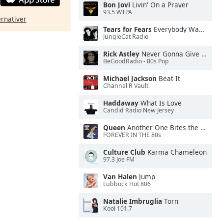
Bon Jovi
Livin' On a Prayer
93.5 WTPA
ernativer
Tears for Fears
Everybody Wants To Rule the World
JungleCat Radio
Rick Astley
Never Gonna Give You Up
BeGoodRadio - 80s Pop
Michael Jackson
Beat It
Channel R Vault
Haddaway
What Is Love
Candid Radio New Jersey
Queen
Another One Bites the Dust
FOREVER IN THE 80s
Culture Club
Karma Chameleon
97.3 Joe FM
Van Halen
Jump
Lubbock Hot 806
Natalie Imbruglia
Torn
Kool 101.7