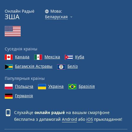
Font
Онлайн Радыё
Мова:
ЗША
Family
Беларуская
Reset
Done
Close
Суседнія краіны
Modal
Канада
Мексіка
Куба
Dialog
End
Багамскія Астравы
Беліз
of
dialog
Папулярныя краіны
window.
Польшча
Украіна
Бразілія
Германія
Слухайце
онлайн радыё
на вашым смартфоне
бясплатна з дапамогай
Android
або
iOS
прыкладання!