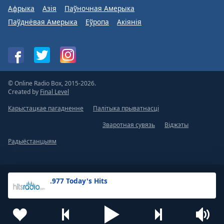
Афрыка
Азія
Паўночная Амерыка
Паўднёвая Амерыка
Еўропа
Акіянія
© Online Radio Box, 2015-2026.
Created by
Final Level
Карыстацкае пагадненне
Палітыка прыватнасці
Зваротная сувязь
Віджэты
Радыёстанцыям
.977 Today's Hits