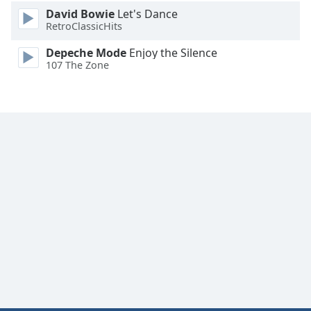
Color
David Bowie
Let's Dance
RetroClassicHits
Opacity
Depeche Mode
Enjoy the Silence
107 The Zone
Caption
Area
Background
Color
Opacity
Font
Size
Text
Edge
Style