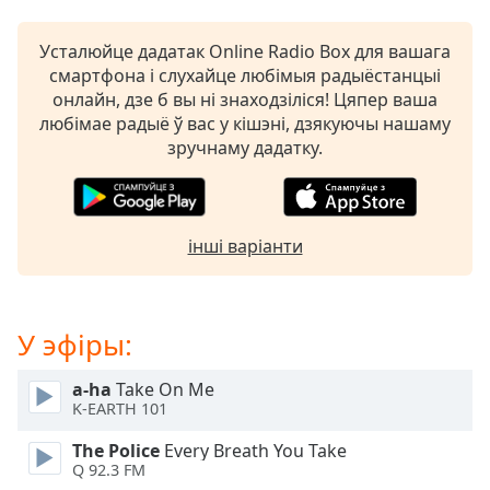
Remaining
Time
-
Усталюйце дадатак Online Radio Box для вашага
-:-
смартфона і слухайце любімыя радыёстанцыі
онлайн, дзе б вы ні знаходзіліся! Цяпер ваша
1x
любімае радыё ў вас у кішэні, дзякуючы нашаму
Playback
зручнаму дадатку.
Rate
Chapters
Chapters
інші варіанти
Descriptions
descriptions
У эфіры:
off
,
selected
a-ha
Take On Me
K-EARTH 101
Subtitles
The Police
Every Breath You Take
subtitles
Q 92.3 FM
settings
,