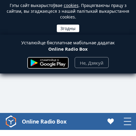
Гэты сайт выкарыстоўвае
cookies
. Працягваючы працу з
сайтам, вы згаджаецеся з нашай палітыкай выкарыстання
cookies.
Усталюйце бясплатнае мабільнае дадатак
Online Radio Box
Не, Дзякуй
Online Radio Box
Video
Player