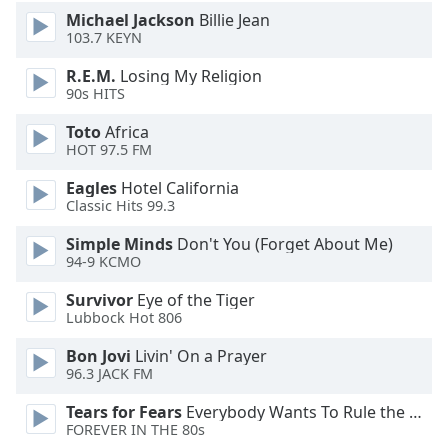
opens
Michael Jackson
Billie Jean
subtitles
103.7 KEYN
settings
R.E.M.
Losing My Religion
dialog
90s HITS
subtitles
off
,
Toto
Africa
selected
HOT 97.5 FM
Eagles
Hotel California
Audio
Track
Classic Hits 99.3
Simple Minds
Don't You (Forget About Me)
Picture-
in-
94-9 KCMO
Picture
Fullscreen
Survivor
Eye of the Tiger
This
Lubbock Hot 806
is
Bon Jovi
Livin' On a Prayer
a
96.3 JACK FM
modal
window.
Tears for Fears
Everybody Wants To Rule the World
FOREVER IN THE 80s