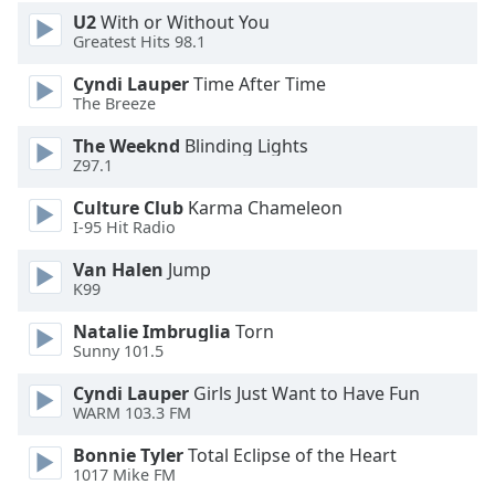
Beginning
U2
With or Without You
of
Greatest Hits 98.1
dialog
window.
Cyndi Lauper
Time After Time
Escape
The Breeze
will
The Weeknd
Blinding Lights
cancel
Z97.1
and
close
Culture Club
Karma Chameleon
the
I-95 Hit Radio
window.
Van Halen
Jump
K99
Text
Color
Natalie Imbruglia
Torn
Sunny 101.5
Opacity
Cyndi Lauper
Girls Just Want to Have Fun
WARM 103.3 FM
Text
Bonnie Tyler
Total Eclipse of the Heart
Background
1017 Mike FM