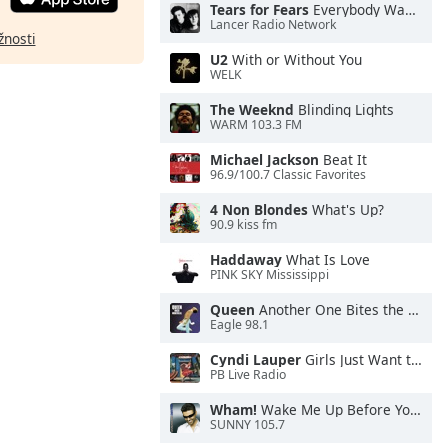
Tears for Fears
Everybody Wants To Rule the World
Lancer Radio Network
žnosti
U2
With or Without You
WELK
The Weeknd
Blinding Lights
WARM 103.3 FM
Michael Jackson
Beat It
96.9/100.7 Classic Favorites
4 Non Blondes
What's Up?
90.9 kiss fm
Haddaway
What Is Love
PINK SKY Mississippi
Queen
Another One Bites the Dust
Eagle 98.1
Cyndi Lauper
Girls Just Want to Have Fun
PB Live Radio
Wham!
Wake Me Up Before You Go-Go
SUNNY 105.7