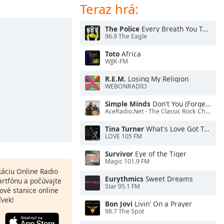
Teraz hrá:
The Police
Every Breath You Take
96.9 The Eagle
Toto
Africa
WJJK-FM
R.E.M.
Losing My Religion
WEBONRADIO
Simple Minds
Don't You (Forget About Me)
AceRadio.Net - The Classic Rock Channel
Tina Turner
What's Love Got To Do With It
LOVE 105 FM
Survivor
Eye of the Tiger
Magic 101.9 FM
ikáciu Online Radio
Eurythmics
Sweet Dreams
artfónu a počúvajte
Star 95.1 FM
ové stanice online
ľvek!
Bon Jovi
Livin' On a Prayer
98.7 The Spot