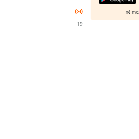
iné mo
19