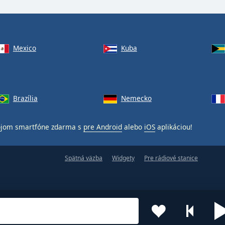
Mexico
Kuba
Brazília
Nemecko
ojom smartfóne zdarma s
pre Android
alebo
iOS
aplikáciou!
Spätná väzba
Widgety
Pre rádiové stanice