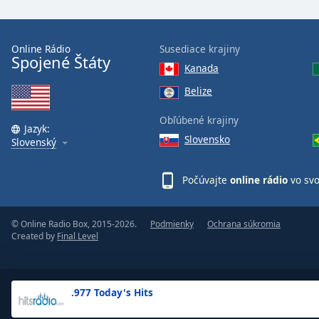
the
window.
Online Rádio
Susediace krajiny
Spojené Štáty
Text
Kanada
Color
Belize
Opacity
Obľúbené krajiny
Jazyk:
Slovensko
Slovenský
Text
Background
Počúvajte
online rádio
vo sv
Color
© Online Radio Box, 2015-2026.
Podmienky
Ochrana súkromia
Opacity
Created by
Final Level
Caption
Area
.977 Today's Hits
Background