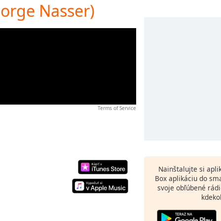
Jorge Nasser)
Terms of Service
Nainštalujte si apl
Box aplikáciu do sm
svoje obľúbené rádi
kdeko