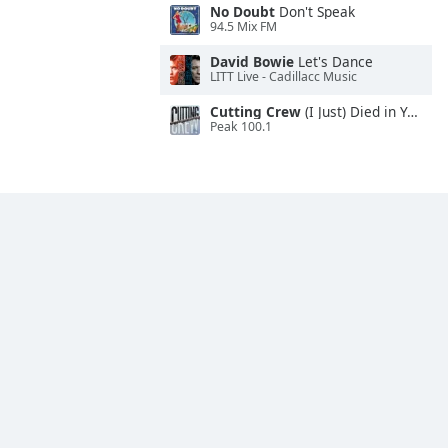
No Doubt
Don't Speak
94.5 Mix FM
David Bowie
Let's Dance
LITT Live - Cadillacc Music
Cutting Crew
(I Just) Died in Your Arms
Peak 100.1