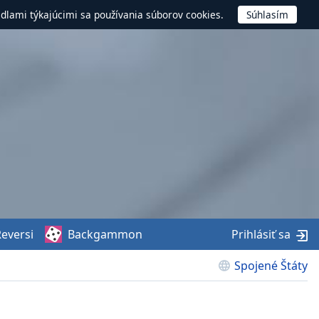
idlami týkajúcimi sa používania súborov cookies.
eversi
Backgammon
Prihlásiť sa
Spojené Štáty