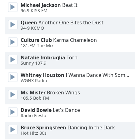
of
Michael Jackson
Beat It
dialog
96.9 KISS FM
window.
Queen
Another One Bites the Dust
Escape
94-9 KCMO
will
cancel
Culture Club
Karma Chameleon
and
181.FM The Mix
close
the
Natalie Imbruglia
Torn
Sunny 107.9
window.
Whitney Houston
I Wanna Dance With Somebody
Text
WGNX Radio
Color
Mr. Mister
Broken Wings
105.5 Bob FM
Opacity
David Bowie
Let's Dance
Radio Fiesta
Text
Bruce Springsteen
Dancing In the Dark
Background
Hot Hitz 80s
Color