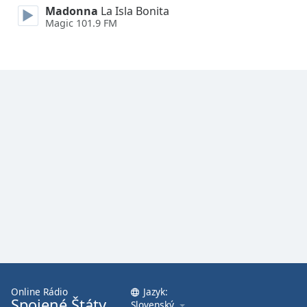
Madonna
La Isla Bonita
Magic 101.9 FM
Opacity
Caption
Area
Background
Color
Opacity
Font
Size
Text
Edge
Style
Online Rádio
Jazyk:
Spojené Štáty
Slovenský