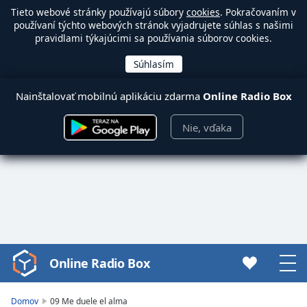
Tieto webové stránky používajú súbory
cookies
. Pokračovaním v
používaní týchto webových stránok vyjadrujete súhlas s našimi
pravidlami týkajúcimi sa používania súborov cookies.
Nainštalovať mobilnú aplikáciu zdarma
Online Radio Box
Nie, vďaka
Online Radio Box
Video
Player
is
Domov
09 Me duele el alma