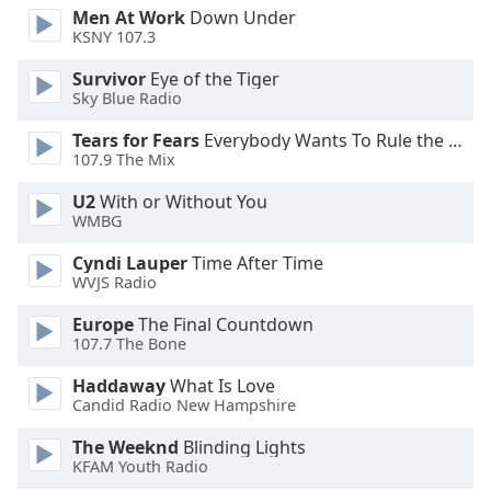
opens
Men At Work
Down Under
subtitles
KSNY 107.3
settings
dialog
Survivor
Eye of the Tiger
subtitles
Sky Blue Radio
off
,
Tears for Fears
Everybody Wants To Rule the World
selected
107.9 The Mix
Audio
U2
With or Without You
Track
WMBG
Picture-
Cyndi Lauper
Time After Time
in-
Picture
WVJS Radio
Fullscreen
Europe
The Final Countdown
This
107.7 The Bone
is
a
Haddaway
What Is Love
modal
Candid Radio New Hampshire
window.
The Weeknd
Blinding Lights
KFAM Youth Radio
Beginning