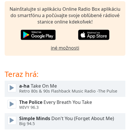
Remaining
Time
-
Nainštalujte si aplikáciu Online Radio Box aplikáciu
-:-
do smartfónu a počúvajte svoje obľúbené rádiové
stanice online kdekoľvek!
1x
Playback
Rate
iné možnosti
Chapters
Chapters
Teraz hrá:
Descriptions
descriptions
a-ha
Take On Me
off
,
Retro 80s & 90s Flashback Music Radio -The Pulse
selected
The Police
Every Breath You Take
Subtitles
WIVY 96.3
subtitles
Simple Minds
Don't You (Forget About Me)
settings
,
Big 94.5