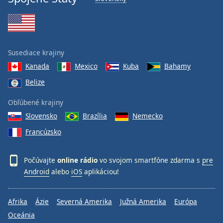
Font
Family
Reset
Susediace krajiny
Done
Kanada
Mexico
Kuba
Bahamy
Close
Modal
Belize
Dialog
End
Obľúbené krajiny
of
Slovensko
Brazília
Nemecko
dialog
window.
Francúzsko
Počúvajte
online rádio
vo svojom smartfóne zdarma s
pre
Android
alebo
iOS
aplikáciou!
Afrika
Ázie
Severná Amerika
Južná Amerika
Európa
Oceánia