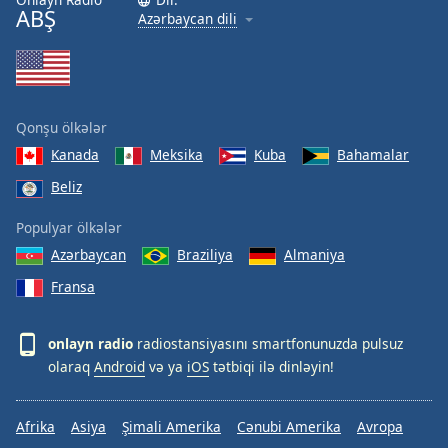
ABŞ
Font
Azərbaycan dili
Family
Reset
Done
Qonşu ölkələr
Close
Kanada
Meksika
Kuba
Bahamalar
Modal
Dialog
Beliz
End
of
Populyar ölkələr
dialog
Azərbaycan
Braziliya
Almaniya
window.
Fransa
onlayn radio
radiostansiyasını smartfonunuzda pulsuz
olaraq
Android
və ya
iOS
tətbiqi ilə dinləyin!
Afrika
Asiya
Şimali Amerika
Cənubi Amerika
Avropa