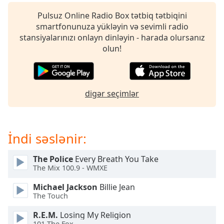
Remaining
Time
-
Pulsuz Online Radio Box tətbiq tətbiqini
-:-
smartfonunuza yükləyin və sevimli radio
stansiyalarınızı onlayn dinləyin - harada olursanız
1x
olun!
Playback
Rate
Chapters
digər seçimlər
Chapters
Descriptions
İndi səslənir:
descriptions
off
,
The Police
Every Breath You Take
selected
The Mix 100.9 - WMXE
Subtitles
Michael Jackson
Billie Jean
The Touch
subtitles
settings
,
R.E.M.
Losing My Religion
101 The Fox