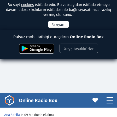
Bu sayt
cookies
istifadə edir. Bu vebsaytdan istifadə etməyə
davam edərək kukilərin istifadəsi ilə bağlı siyasətimizə razılıq
vermiş olursunuz.
Pulsuz mobil tətbiqi quraşdırın
Online Radio Box
Xeyr, təşəkkürlər
Online Radio Box
Video
Player
is
Ana Səhifə
09 Me duele el alma