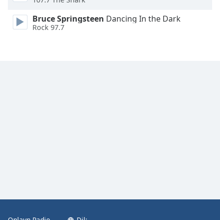
Bruce Springsteen
Dancing In the Dark
Opacity
Rock 97.7
Caption
Area
Background
Color
Opacity
Font
Size
Text
Edge
Style
Onlayn Radio
Dil: