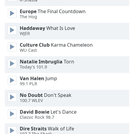
of
dialog
Europe
The Final Countdown
window.
The Hog
Escape
Haddaway
What Is Love
will
WJER
cancel
and
Culture Club
Karma Chameleon
close
WU Cast
the
window.
Natalie Imbruglia
Torn
Today's 101.9
Text
Van Halen
Jump
Color
99.1 PLR
No Doubt
Don't Speak
Opacity
100.7 WLEV
David Bowie
Let's Dance
Text
Classic Rock 98.7
Background
Dire Straits
Walk of Life
Color
107.7 The Shark