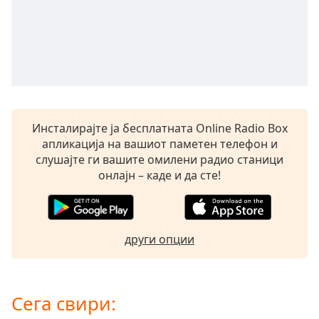
opens
subtitles
settings
dialog
subtitles
off
,
selected
Инсталирајте ја бесплатната Online Radio Box
Audio
апликација на вашиот паметен телефон и
Track
слушајте ги вашите омилени радио станици
Picture-
онлајн – каде и да сте!
in-
Picture
Fullscreen
This
други опции
is
a
modal
window.
Сега свири: