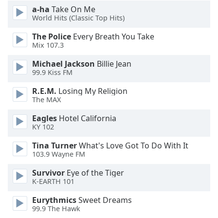
Beginning
a-ha
Take On Me
of
World Hits (Classic Top Hits)
dialog
window.
The Police
Every Breath You Take
Escape
Mix 107.3
will
Michael Jackson
Billie Jean
cancel
99.9 Kiss FM
and
close
R.E.M.
Losing My Religion
the
The MAX
window.
Eagles
Hotel California
KY 102
Text
Color
Tina Turner
What's Love Got To Do With It
103.9 Wayne FM
Opacity
Survivor
Eye of the Tiger
K-EARTH 101
Text
Eurythmics
Sweet Dreams
Background
99.9 The Hawk