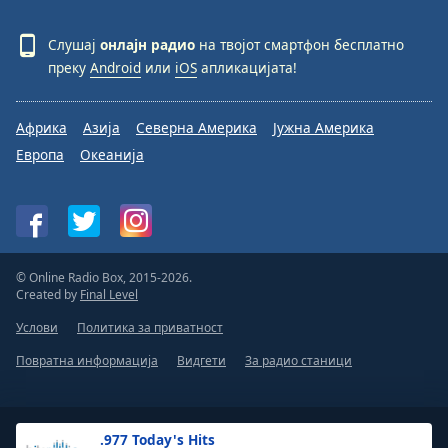
Слушај
онлајн радио
на твојот смартфон бесплатно
преку
Android
или
iOS
апликацијата!
Африка
Азија
Северна Америка
Јужна Америка
Европа
Океанија
© Online Radio Box, 2015-2026.
Created by
Final Level
Услови
Политика за приватност
Повратна информација
Видгети
За радио станици
.977 Today's Hits