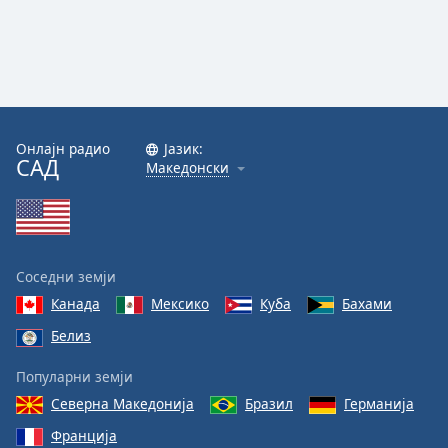
Онлајн радио
Јазик:
САД
Македонски
Соседни земји
Канада
Мексико
Куба
Бахами
Белиз
Популарни земји
Северна Македонија
Бразил
Германија
Франција