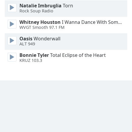
Natalie Imbruglia
Torn
Font
Rock Soup Radio
Family
Whitney Houston
I Wanna Dance With Somebody
WVGT Smooth 97.1 FM
Reset
Oasis
Wonderwall
Done
ALT 949
Close
Modal
Bonnie Tyler
Total Eclipse of the Heart
Dialog
KRUZ 103.3
End
of
dialog
window.