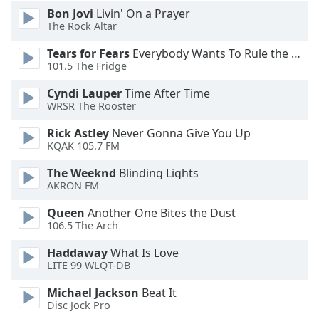
Color
Bon Jovi
Livin' On a Prayer
The Rock Altar
Opacity
Tears for Fears
Everybody Wants To Rule the World
101.5 The Fridge
Caption
Cyndi Lauper
Time After Time
Area
WRSR The Rooster
Background
Color
Rick Astley
Never Gonna Give You Up
KQAK 105.7 FM
Opacity
The Weeknd
Blinding Lights
AKRON FM
Queen
Another One Bites the Dust
Font
106.5 The Arch
Size
Haddaway
What Is Love
LITE 99 WLQT-DB
Text
Edge
Michael Jackson
Beat It
Style
Disc Jock Pro