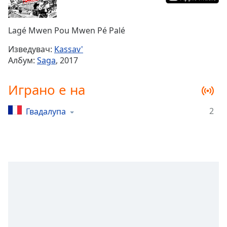
Remaining
Time
-
Lagé Mwen Pou Mwen Pé Palé
-:-
Изведувач:
Kassav'
1x
Албум:
Saga
, 2017
Playback
Rate
Играно е на
Chapters
2
Гвадалупа
Chapters
Descriptions
descriptions
off
,
selected
Subtitles
subtitles
settings
,