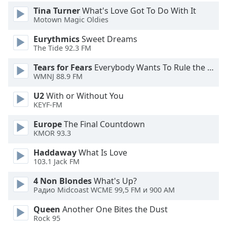
Tina Turner
What's Love Got To Do With It
Motown Magic Oldies
Opacity
Eurythmics
Sweet Dreams
The Tide 92.3 FM
Caption
Area
Tears for Fears
Everybody Wants To Rule the World
Background
WMNJ 88.9 FM
Color
U2
With or Without You
KEYF-FM
Opacity
Europe
The Final Countdown
KMOR 93.3
Font
Haddaway
What Is Love
Size
103.1 Jack FM
4 Non Blondes
What's Up?
Text
Радио Midcoast WCME 99,5 FM и 900 AM
Edge
Style
Queen
Another One Bites the Dust
Rock 95