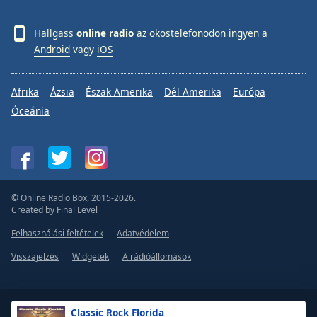
Hallgass
online radio
az okostelefonodon ingyen a
Android
vagy
iOS
Afrika
Ázsia
Észak Amerika
Dél Amerika
Európa
Óceánia
© Online Radio Box, 2015-2026.
Created by
Final Level
Felhasználási feltételek
Adatvédelem
Visszajelzés
Widgetek
A rádióállomások
Classic Rock Florida