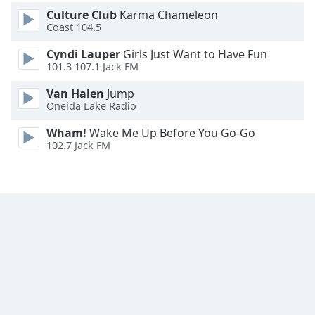
Font
Culture Club
Karma Chameleon
Family
Coast 104.5
Cyndi Lauper
Girls Just Want to Have Fun
101.3 107.1 Jack FM
Reset
Done
Van Halen
Jump
Close
Oneida Lake Radio
Modal
Dialog
Wham!
Wake Me Up Before You Go-Go
End
102.7 Jack FM
of
dialog
window.