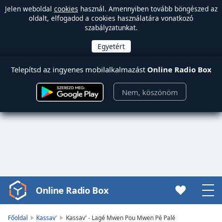
Jelen weboldal
cookies
használ. Amennyiben tovább böngészed az
oldalt, elfogadod a cookies használatára vonatkozó
szabályzatunkat.
Telepítsd az ingyenes mobilalkalmazást
Online Radio Box
Nem, köszönöm
Online Radio Box
Video
Player
is
Főoldal
Kassav'
Kassav' - Lagé Mwen Pou Mwen Pé Palé