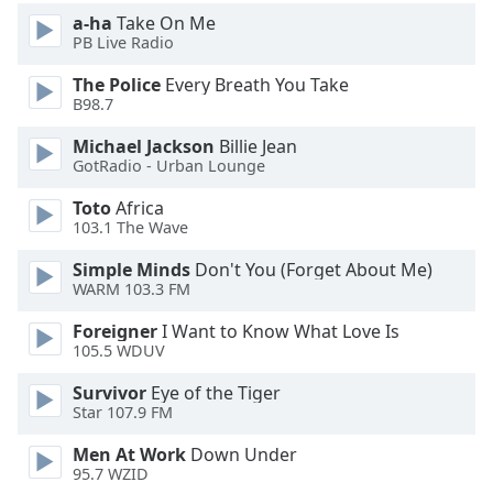
of
a-ha
Take On Me
dialog
PB Live Radio
window.
Escape
The Police
Every Breath You Take
will
B98.7
cancel
Michael Jackson
Billie Jean
and
GotRadio - Urban Lounge
close
the
Toto
Africa
window.
103.1 The Wave
Simple Minds
Don't You (Forget About Me)
Text
WARM 103.3 FM
Color
Foreigner
I Want to Know What Love Is
105.5 WDUV
Opacity
Survivor
Eye of the Tiger
Star 107.9 FM
Text
Background
Men At Work
Down Under
95.7 WZID
Color