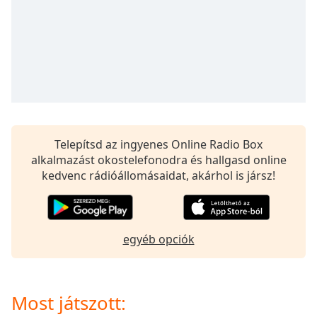
opens
subtitles
settings
dialog
subtitles
off
,
selected
Audio
Track
Telepítsd az ingyenes Online Radio Box
alkalmazást okostelefonodra és hallgasd online
Picture-
in-
kedvenc rádióállomásaidat, akárhol is jársz!
Picture
Fullscreen
This
is
egyéb opciók
a
modal
window.
Most játszott:
Beginning