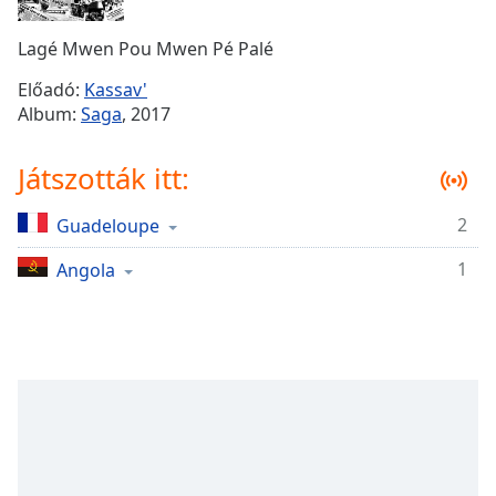
Remaining
Time
-
Lagé Mwen Pou Mwen Pé Palé
-:-
Előadó:
Kassav'
1x
Album:
Saga
, 2017
Playback
Rate
Játszották itt:
Chapters
2
Guadeloupe
Chapters
1
Angola
Descriptions
descriptions
off
,
selected
Subtitles
subtitles
settings
,