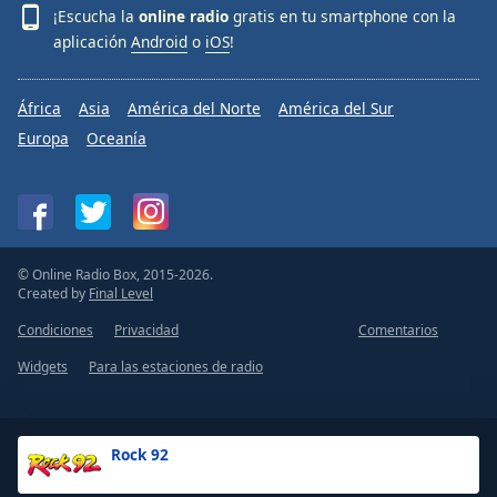
¡Escucha la
online radio
gratis en tu smartphone con la
aplicación
Android
o
iOS
!
África
Asia
América del Norte
América del Sur
Europa
Oceanía
© Online Radio Box, 2015-2026.
Created by
Final Level
Condiciones
Privacidad
Comentarios
Widgets
Para las estaciones de radio
Rock 92