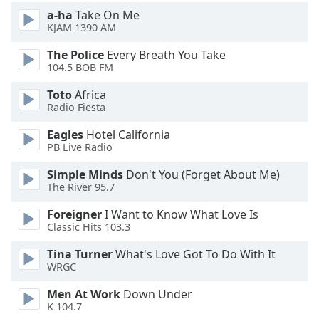
of
a-ha
Take On Me
dialog
KJAM 1390 AM
window.
Escape
The Police
Every Breath You Take
will
104.5 BOB FM
cancel
Toto
Africa
and
Radio Fiesta
close
the
Eagles
Hotel California
window.
PB Live Radio
Simple Minds
Don't You (Forget About Me)
Text
The River 95.7
Color
Foreigner
I Want to Know What Love Is
Classic Hits 103.3
Opacity
Tina Turner
What's Love Got To Do With It
WRGC
Text
Background
Men At Work
Down Under
K 104.7
Color