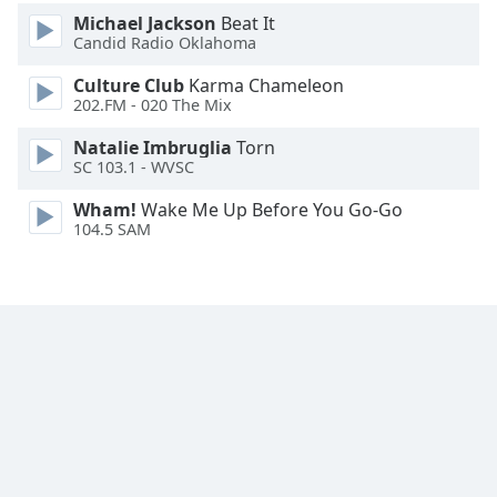
Font
Michael Jackson
Beat It
Family
Candid Radio Oklahoma
Culture Club
Karma Chameleon
202.FM - 020 The Mix
Reset
Done
Natalie Imbruglia
Torn
Close
SC 103.1 - WVSC
Modal
Dialog
Wham!
Wake Me Up Before You Go-Go
End
104.5 SAM
of
dialog
window.