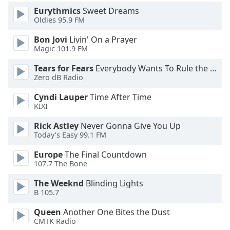
Eurythmics
Sweet Dreams
Oldies 95.9 FM
Opacity
Bon Jovi
Livin' On a Prayer
Magic 101.9 FM
Caption
Area
Tears for Fears
Everybody Wants To Rule the World
Background
Zero dB Radio
Color
Cyndi Lauper
Time After Time
KIXI
Opacity
Rick Astley
Never Gonna Give You Up
Today's Easy 99.1 FM
Font
Europe
The Final Countdown
Size
107.7 The Bone
The Weeknd
Blinding Lights
Text
B 105.7
Edge
Style
Queen
Another One Bites the Dust
CMTK Radio