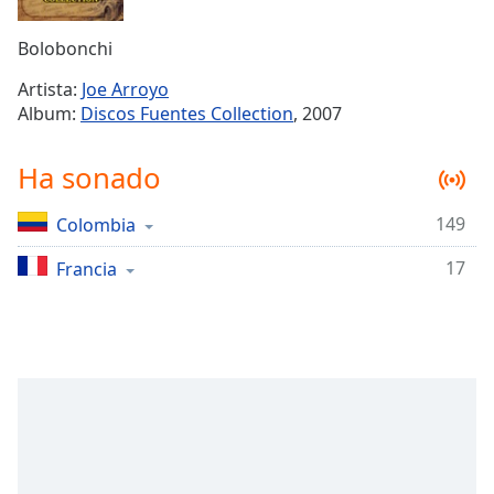
Remaining
Time
-
Bolobonchi
-:-
Artista:
Joe Arroyo
1x
Album:
Discos Fuentes Collection
, 2007
Playback
Rate
Ha sonado
Chapters
149
Colombia
Chapters
17
Francia
Descriptions
descriptions
off
,
selected
Subtitles
subtitles
settings
,