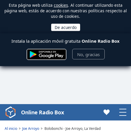
Esta página web utiliza
cookies
. Al continuar utilizando esta
página web, estás de acuerdo con nuestras políticas respecto al
uso de cookies.
Instala la aplicación móvil gratuita
Online Radio Box
No, gracias
Online Radio Box
Video
Player
is
Al inicio
Joe Arroyo
Bolobonchi - Joe Arroyo, La Verdad