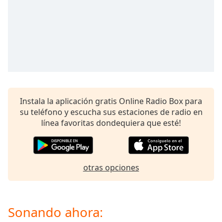
opens
subtitles
settings
dialog
subtitles
off
,
selected
Audio
Track
Instala la aplicación gratis Online Radio Box para
su teléfono y escucha sus estaciones de radio en
Picture-
in-
línea favoritas dondequiera que esté!
Picture
Fullscreen
This
is
otras opciones
a
modal
window.
Sonando ahora:
Beginning