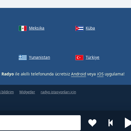
Meksika
Küba
Yunanistan
Türkiye
i Radyo
ile akıllı telefonunda ücretsiz
Android
veya
iOS
uygulama!
 bildirim
Widgetler
radyo istasyonları için