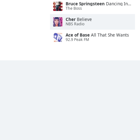
Bruce Springsteen
Dancing In the Dark
The Boss
Cher
Believe
NBS Radio
Ace of Base
All That She Wants
92.9 Peak FM