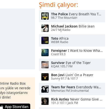
Şimdi çalıyor:
The Police
Every Breath You Take
98.7 The Mountain
Michael Jackson
Billie Jean
24/7 MJ Radio
Toto
Africa
WEBR Radio
Foreigner
I Want to Know What Love Is
Coast 93.3
Survivor
Eye of the Tiger
KQAK 105.7 FM
Bon Jovi
Livin' On a Prayer
Sunny 97.7 & 107.7
 Online Radio Box
Tears for Fears
Everybody Wants To Rule the World
nı yükle ve nerede
Memorias FM Instrumental
adyo istasyonlarını
i dinle!
Rick Astley
Never Gonna Give You Up
101.3 107.1 Jack FM