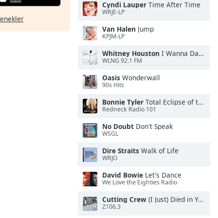
Cyndi Lauper
Time After Time
WRJE-LP
çenekler
Van Halen
Jump
KPJM-LP
Whitney Houston
I Wanna Dance With Somebody
WLNG 92.1 FM
Oasis
Wonderwall
90s Hits
Bonnie Tyler
Total Eclipse of the Heart
Redneck Radio 101
No Doubt
Don't Speak
WSGL
Dire Straits
Walk of Life
WRJO
David Bowie
Let's Dance
We Love the Eighties Radio
Cutting Crew
(I Just) Died in Your Arms
Z106.3