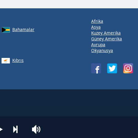
Afrika
Asya
Bahamalar
Kuzey Amerika
Güney Amerika
Avrupa
Okyanusya
Kıbrıs