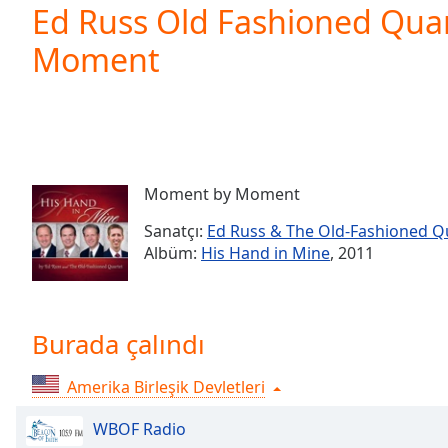
Current
Ed Russ Old Fashioned Qua
Time
0:00
Moment
/
Duration
-:-
Loaded
:
0.00%
0:00
Stream
Type
LIVE
Moment by Moment
Seek to
live,
Sanatçı:
Ed Russ & The Old-Fashioned Q
currently
Albüm:
His Hand in Mine
, 2011
behind
live
LIVE
Remaining
Time
-
-:-
Burada çalındı
1x
Amerika Birleşik Devletleri
Playback
Rate
WBOF Radio