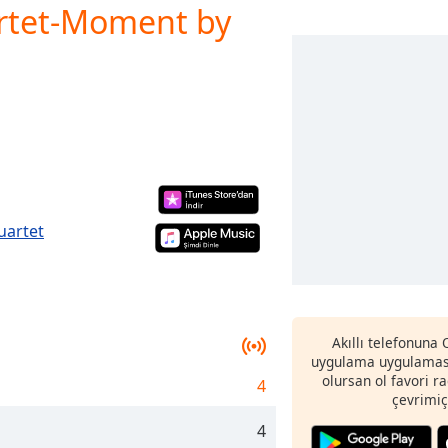
rtet-Moment by
uartet
Akıllı telefonuna
uygulama uygulaması
olursan ol favori r
4
çevrimiç
4