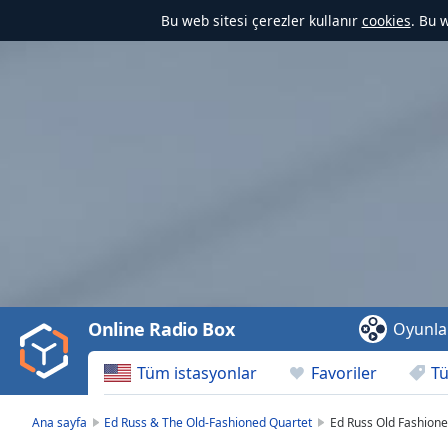
Bu web sitesi çerezler kullanır
cookies
. Bu 
Video
Player
is
loading.
Play
Video
Online Radio Box
Oyunla
Play
Skip
Tüm istasyonlar
Favoriler
Tü
Backward
Skip
Forward
Ana sayfa
Ed Russ & The Old-Fashioned Quartet
Ed Russ Old Fashio
Mute