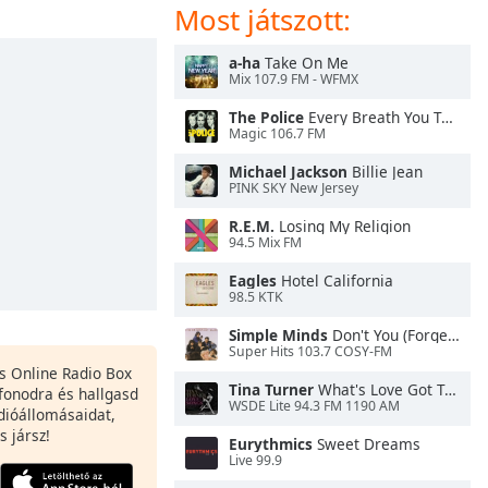
Most játszott:
a-ha
Take On Me
Mix 107.9 FM - WFMX
The Police
Every Breath You Take
Magic 106.7 FM
Michael Jackson
Billie Jean
PINK SKY New Jersey
R.E.M.
Losing My Religion
94.5 Mix FM
Eagles
Hotel California
98.5 KTK
Simple Minds
Don't You (Forget About Me)
Super Hits 103.7 COSY-FM
es Online Radio Box
Tina Turner
What's Love Got To Do With It
fonodra és hallgasd
WSDE Lite 94.3 FM 1190 AM
dióállomásaidat,
s jársz!
Eurythmics
Sweet Dreams
Live 99.9