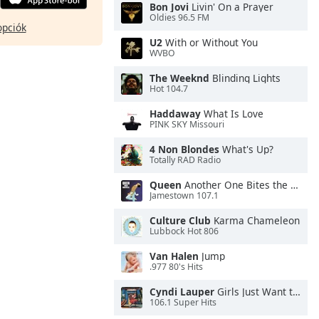
Bon Jovi
Livin' On a Prayer
Oldies 96.5 FM
opciók
U2
With or Without You
WVBO
The Weeknd
Blinding Lights
Hot 104.7
Haddaway
What Is Love
PINK SKY Missouri
4 Non Blondes
What's Up?
Totally RAD Radio
Queen
Another One Bites the Dust
Jamestown 107.1
Culture Club
Karma Chameleon
Lubbock Hot 806
Van Halen
Jump
.977 80's Hits
Cyndi Lauper
Girls Just Want to Have Fun
106.1 Super Hits