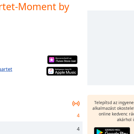
rtet-Moment by
uartet
Telepítsd az ingyen
alkalmazást okostele
online kedvenc rá
4
akárhol i
4