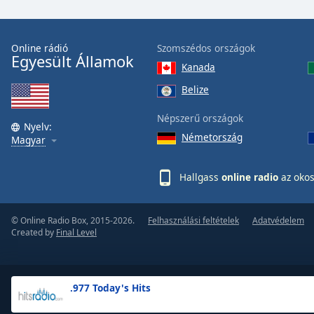
the
window.
Online rádió
Szomszédos országok
Egyesült Államok
Text
Kanada
Color
Belize
Opacity
Népszerű országok
Nyelv:
Németország
Magyar
Text
Background
Hallgass
online radio
az okos
Color
© Online Radio Box, 2015-2026.
Felhasználási feltételek
Adatvédelem
Opacity
Created by
Final Level
Caption
Area
.977 Today's Hits
Background