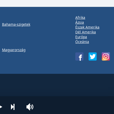
Afrika
Ázsia
Bahama-szigetek
Észak Amerika
Dél Amerika
Európa
Óceánia
Magyarország