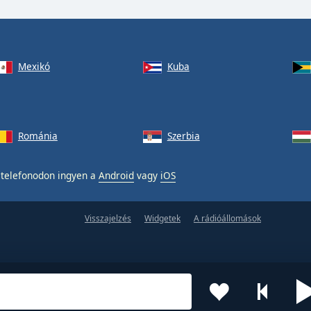
Mexikó
Kuba
Románia
Szerbia
telefonodon ingyen a
Android
vagy
iOS
Visszajelzés
Widgetek
A rádióállomások