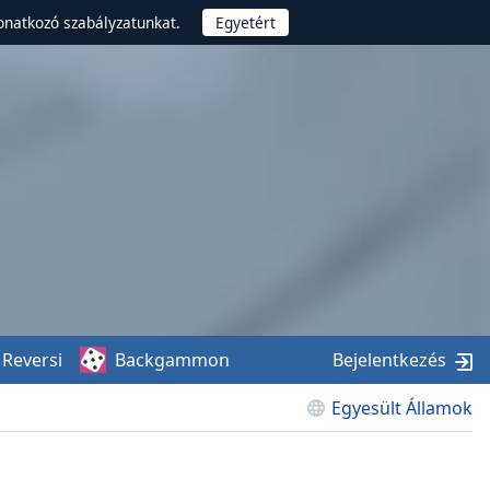
onatkozó szabályzatunkat.
Reversi
Backgammon
Bejelentkezés
Egyesült Államok