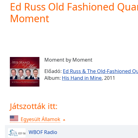
Current
Ed Russ Old Fashioned Qua
Time
0:00
Moment
/
Duration
-:-
Loaded
:
0.00%
0:00
Stream
Type
LIVE
Moment by Moment
Seek to
live,
Előadó:
Ed Russ & The Old-Fashioned Q
currently
Album:
His Hand in Mine
, 2011
behind
live
LIVE
Remaining
Time
-
-:-
Játszották itt:
1x
Egyesült Államok
Playback
Rate
WBOF Radio