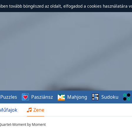
ben tovább böngészed az oldalt, elfogadod a cookies használatára v
Puzzles
Pasziánsz
Mahjong
Sudoku
Műfajok
Zene
 Quartet-Moment by Moment