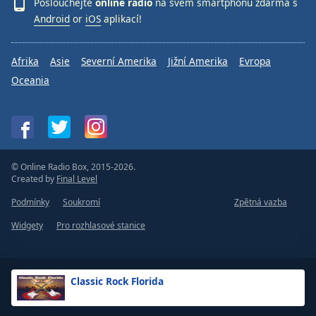
Poslouchejte
online rádio
na svém smartphonu zdarma s
Android
or
iOS
aplikací!
Afrika
Asie
Severní Amerika
Jižní Amerika
Evropa
Oceania
© Online Radio Box, 2015-2026.
Created by
Final Level
Podmínky
Soukromí
Zpětná vazba
Widgety
Pro rozhlasové stanice
Classic Rock Florida