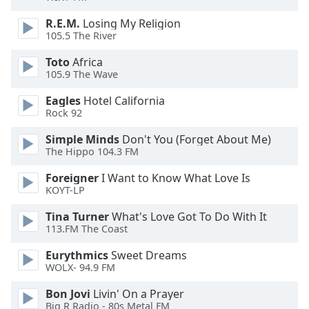
Beginning
of
R.E.M.
Losing My Religion
dialog
105.5 The River
window.
Escape
Toto
Africa
105.9 The Wave
will
cancel
Eagles
Hotel California
and
Rock 92
close
the
Simple Minds
Don't You (Forget About Me)
The Hippo 104.3 FM
window.
Foreigner
I Want to Know What Love Is
Text
KOYT-LP
Color
Tina Turner
What's Love Got To Do With It
113.FM The Coast
Opacity
Eurythmics
Sweet Dreams
WOLX- 94.9 FM
Text
Bon Jovi
Livin' On a Prayer
Background
Big R Radio - 80s Metal FM