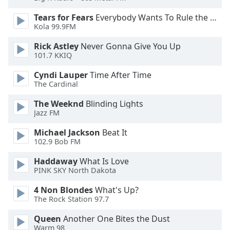
Color
Tears for Fears
Everybody Wants To Rule the World
Kola 99.9FM
Opacity
Rick Astley
Never Gonna Give You Up
101.7 KKIQ
Caption
Area
Cyndi Lauper
Time After Time
Background
The Cardinal
Color
The Weeknd
Blinding Lights
Jazz FM
Opacity
Michael Jackson
Beat It
102.9 Bob FM
Font
Haddaway
What Is Love
Size
PINK SKY North Dakota
4 Non Blondes
What's Up?
Text
The Rock Station 97.7
Edge
Style
Queen
Another One Bites the Dust
Warm 98