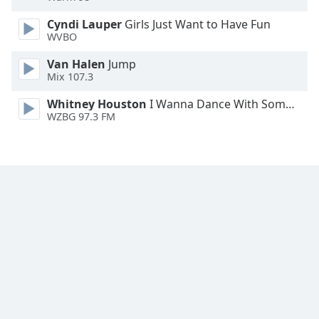
Font
Cyndi Lauper
Girls Just Want to Have Fun
WVBO
Family
Van Halen
Jump
Mix 107.3
Reset
Done
Whitney Houston
I Wanna Dance With Somebody
Close
WZBG 97.3 FM
Modal
Dialog
End
of
dialog
window.