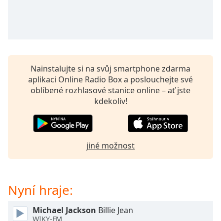
opens
subtitles
settings
dialog
subtitles
off
,
Nainstalujte si na svůj smartphone zdarma
selected
aplikaci Online Radio Box a poslouchejte své
oblíbené rozhlasové stanice online – ať jste
Audio
kdekoliv!
Track
Picture-
in-
Picture
jiné možnost
Fullscreen
This
is
a
Nyní hraje:
modal
window.
Michael Jackson
Billie Jean
WIKY-FM