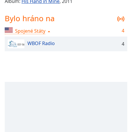
Album:
His Hand in Mine
, 2011
Remaining
Time
-
Bylo hráno na
-:-
4
Spojené Státy
1x
Playback
WBOF Radio
Rate
4
Chapters
Chapters
Descriptions
descriptions
off
,
selected
Subtitles
subtitles
settings
,