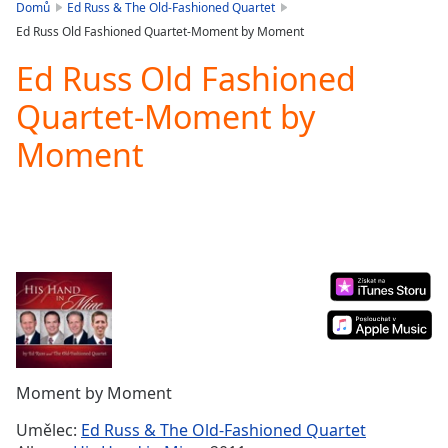
is
Domů
Ed Russ & The Old-Fashioned Quartet
loading.
Ed Russ Old Fashioned Quartet-Moment by Moment
Play
Video
Ed Russ Old Fashioned
Play
Quartet-Moment by
Skip
Backward
Moment
Skip
Forward
Mute
Current
Time
0:00
/
Duration
-:-
Loaded
:
0.00%
Stream
Type
LIVE
Seek to
Moment by Moment
live,
currently
Umělec:
Ed Russ & The Old-Fashioned Quartet
behind
live
LIVE