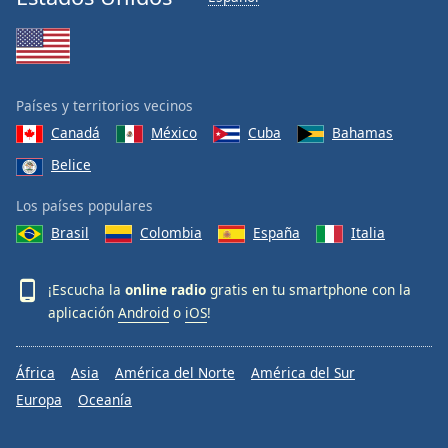
Font
Family
Reset
Países y territorios vecinos
Done
Canadá
México
Cuba
Bahamas
Close
Modal
Belice
Dialog
End
Los países populares
of
Brasil
Colombia
España
Italia
dialog
window.
¡Escucha la
online radio
gratis en tu smartphone con la
aplicación
Android
o
iOS
!
África
Asia
América del Norte
América del Sur
Europa
Oceanía