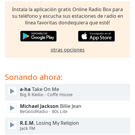
Remaining
Time
-
Instala la aplicación gratis Online Radio Box para
-:-
su teléfono y escucha sus estaciones de radio en
línea favoritas dondequiera que esté!
1x
Playback
Rate
otras opciones
Chapters
Chapters
Sonando ahora:
Descriptions
descriptions
a-ha
Take On Me
off
,
Big R Radio - Coffe House
selected
Michael Jackson
Billie Jean
Subtitles
BeGoodRadio - 80s Lite
subtitles
R.E.M.
Losing My Religion
settings
,
Jack FM