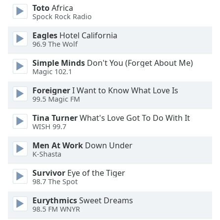
opens
Toto
Africa
subtitles
Spock Rock Radio
settings
dialog
Eagles
Hotel California
subtitles
96.9 The Wolf
off
,
Simple Minds
Don't You (Forget About Me)
selected
Magic 102.1
Audio
Foreigner
I Want to Know What Love Is
Track
99.5 Magic FM
Picture-
Tina Turner
What's Love Got To Do With It
in-
Picture
WISH 99.7
Fullscreen
Men At Work
Down Under
This
K-Shasta
is
a
Survivor
Eye of the Tiger
modal
98.7 The Spot
window.
Eurythmics
Sweet Dreams
98.5 FM WNYR
Beginning