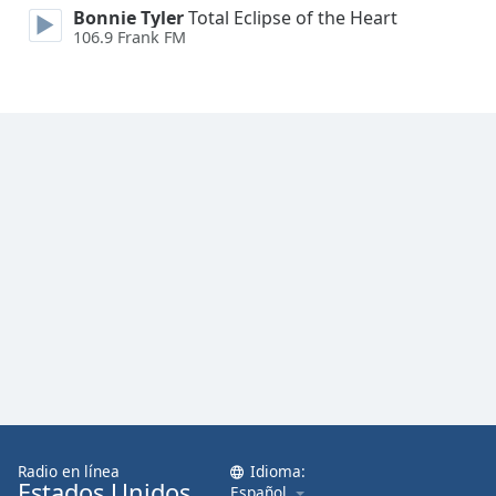
Bonnie Tyler
Total Eclipse of the Heart
106.9 Frank FM
Opacity
Caption
Area
Background
Color
Opacity
Font
Size
Text
Edge
Style
Radio en línea
Idioma:
Estados Unidos
Español