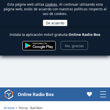
Esta página web utiliza
cookies
. Al continuar utilizando esta
página web, estás de acuerdo con nuestras políticas respecto al
uso de cookies.
Instala la aplicación móvil gratuita
Online Radio Box
No, gracias
Online Radio Box
Video
Player
is
Al inicio
Fitzroy - Bad Man