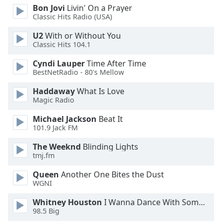
of
Bon Jovi
Livin' On a Prayer
dialog
Classic Hits Radio (USA)
window.
U2
With or Without You
Escape
Classic Hits 104.1
will
cancel
Cyndi Lauper
Time After Time
and
BestNetRadio - 80's Mellow
close
the
Haddaway
What Is Love
Magic Radio
window.
Michael Jackson
Beat It
Text
101.9 Jack FM
Color
The Weeknd
Blinding Lights
tmj.fm
Opacity
Queen
Another One Bites the Dust
WGNI
Text
Whitney Houston
I Wanna Dance With Somebody
Background
98.5 Big
Color