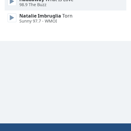
Color
98.9 The Buzz
Natalie Imbruglia
Torn
Opacity
Sunny 97.7 - WMOI
Caption
Area
Background
Color
Opacity
Font
Size
Text
Edge
Style