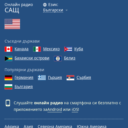
Онлайн радио
Език:
САЩ
Font
Български
Family
Reset
Done
Съседни държави
Close
Канада
Мексико
Куба
Modal
Dialog
Бахамски острови
Белиз
End
of
Популярни държави
dialog
Германия
Гърция
Сърбия
window.
България
Слушайте
онлайн радио
на смартфона си безплатно с
приложението за
Android
или
iOS
!
Африка
Азия
Северна Америка
Южна Америка