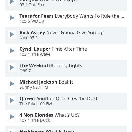
Beginning
95.1 The Fox
of
dialog
Tears for Fears
Everybody Wants To Rule the World
window.
105.5 WDUV
Escape
Rick Astley
Never Gonna Give You Up
will
Nice 95.5
cancel
and
Cyndi Lauper
Time After Time
close
103.1 The Wave
the
window.
The Weeknd
Blinding Lights
Q99.7
Text
Michael Jackson
Beat It
Color
Sunny 98.1 FM
Queen
Another One Bites the Dust
Opacity
The Pike 100 FM
4 Non Blondes
What's Up?
Text
107.1 The Duck
Background
Haddaway
What Is Love