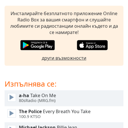
Remaining
Time
-
Инсталирайте безплатното приложение Online
-:-
Radio Box за вашия смартфон и слушайте
любимите си радиостанции онлайн където и да
1x
се намирате!
Playback
Rate
Chapters
други възможности
Chapters
Descriptions
Изпълнява се:
descriptions
off
,
a-ha
Take On Me
selected
80sRadio (MRG.fm)
Subtitles
The Police
Every Breath You Take
100.9 KTSO
subtitles
settings
,
Michael Jackson
Billie Jean