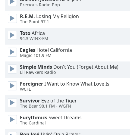
opens
Precious Radio Pop
subtitles
R.E.M.
Losing My Religion
settings
The Point 97.1
dialog
subtitles
Toto
Africa
off
,
94.3 WINX-FM
selected
Eagles
Hotel California
Magic 101.9 FM
Audio
Track
Simple Minds
Don't You (Forget About Me)
Lil Rawkers Radio
Picture-
in-
Picture
Foreigner
I Want to Know What Love Is
WCFL
Fullscreen
This
Survivor
Eye of the Tiger
is
The Bear 98.1 FM - WGFN
a
modal
Eurythmics
Sweet Dreams
window.
The Cardinal
Bon Jovi
Livin' On a Prayer