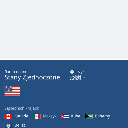
Font
Family
Reset
Done
Close
Modal
Dialog
End
of
Radio online
Język:
dialog
Stany Zjednoczone
Polski
window.
Sąsiednich krajach
Kanada
Meksyk
Kuba
Bahamy
Belize