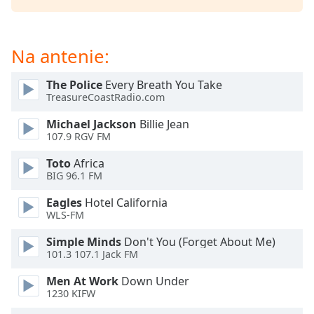
opens
subtitles
settings
Na antenie:
dialog
subtitles
The Police
Every Breath You Take
off
,
TreasureCoastRadio.com
selected
Michael Jackson
Billie Jean
Audio
107.9 RGV FM
Track
Toto
Africa
Picture-
BIG 96.1 FM
in-
Picture
Eagles
Hotel California
Fullscreen
WLS-FM
This
is
Simple Minds
Don't You (Forget About Me)
a
101.3 107.1 Jack FM
modal
Men At Work
Down Under
window.
1230 KIFW