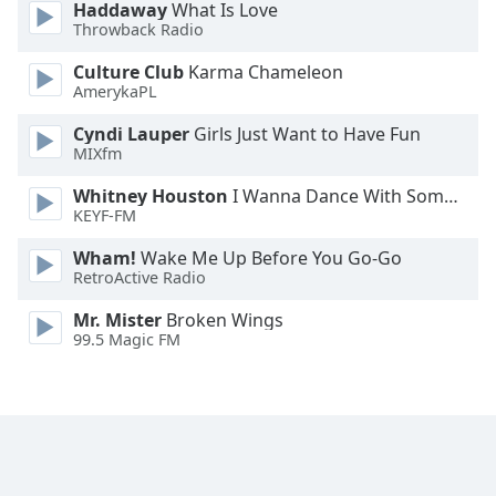
Color
Haddaway
What Is Love
Throwback Radio
Opacity
Culture Club
Karma Chameleon
AmerykaPL
Caption
Cyndi Lauper
Girls Just Want to Have Fun
Area
MIXfm
Background
Whitney Houston
I Wanna Dance With Somebody
Color
KEYF-FM
Wham!
Wake Me Up Before You Go-Go
Opacity
RetroActive Radio
Mr. Mister
Broken Wings
Font
99.5 Magic FM
Size
Text
Edge
Style