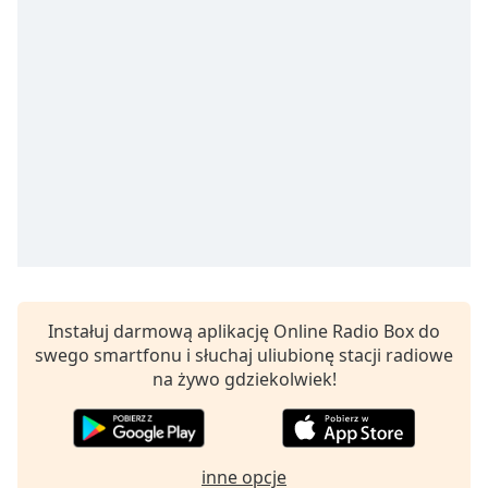
Remaining
Time
-
-:-
1x
Playback
Rate
Chapters
Chapters
Descriptions
descriptions
Instałuj darmową aplikację Online Radio Box do
off
,
swego smartfonu i słuchaj uliubionę stacji radiowe
selected
na żywo gdziekolwiek!
Subtitles
subtitles
inne opcje
settings
,