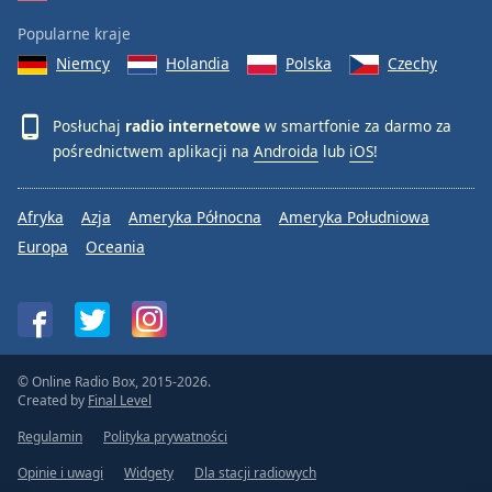
Popularne kraje
Niemcy
Holandia
Polska
Czechy
Posłuchaj
radio internetowe
w smartfonie za darmo za
pośrednictwem aplikacji na
Androida
lub
iOS
!
Afryka
Azja
Ameryka Północna
Ameryka Południowa
Europa
Oceania
© Online Radio Box, 2015-2026.
Created by
Final Level
Regulamin
Polityka prywatności
Opinie i uwagi
Widgety
Dla stacji radiowych