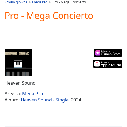
is
Strona glówna
Mega Pro
Pro - Mega Concierto
loading.
Pro - Mega Concierto
Play
Video
Play
Skip
Backward
Skip
Forward
Mute
Current
Time
0:00
/
Duration
-:-
Heaven Sound
Loaded
:
0.00%
Artysta:
Mega Pro
Stream
Album:
Heaven Sound - Single
, 2024
Type
LIVE
Seek to
live,
currently
behind
live
LIVE