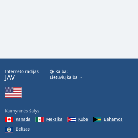
Font
Family
Reset
Done
Close
Modal
Dialog
End
of
Interneto radijas
Kalba:
dialog
JAV
Lietuvių kalba
window.
Kaimyninės šalys
Kanada
Meksika
Kuba
Bahamos
Belizas