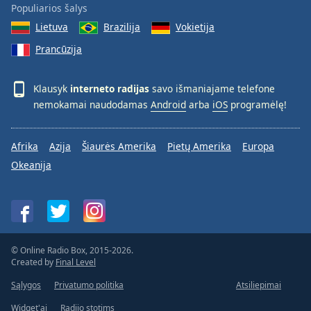
Populiarios šalys
Lietuva
Brazilija
Vokietija
Prancūzija
Klausyk
interneto radijas
savo išmaniajame telefone
nemokamai naudodamas
Android
arba
iOS
programėlę!
Afrika
Azija
Šiaurės Amerika
Pietų Amerika
Europa
Okeanija
© Online Radio Box, 2015-2026.
Created by
Final Level
Sąlygos
Privatumo politika
Atsiliepimai
Widget'ai
Radijo stotims