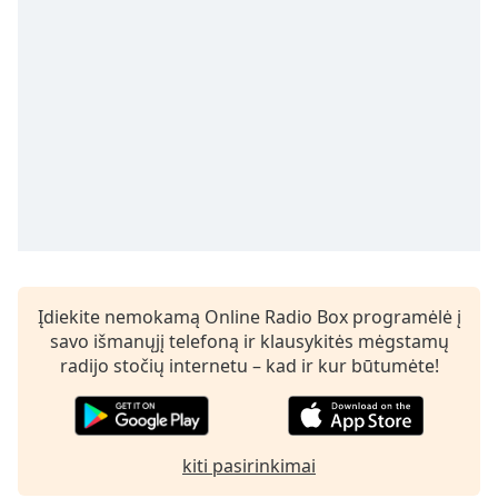
Remaining
Time
-
-:-
1x
Playback
Rate
Chapters
Chapters
Descriptions
descriptions
Įdiekite nemokamą Online Radio Box programėlė į
off
,
savo išmanųjį telefoną ir klausykitės mėgstamų
selected
radijo stočių internetu – kad ir kur būtumėte!
Subtitles
subtitles
kiti pasirinkimai
settings
,
opens