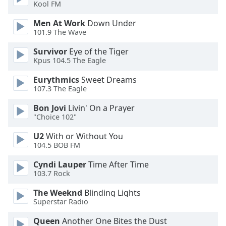
of
Kool FM
dialog
Men At Work
Down Under
window.
101.9 The Wave
Escape
will
Survivor
Eye of the Tiger
cancel
Kpus 104.5 The Eagle
and
Eurythmics
Sweet Dreams
close
107.3 The Eagle
the
window.
Bon Jovi
Livin' On a Prayer
"Choice 102"
Text
U2
With or Without You
Color
104.5 BOB FM
Cyndi Lauper
Time After Time
Opacity
103.7 Rock
The Weeknd
Blinding Lights
Text
Superstar Radio
Background
Color
Queen
Another One Bites the Dust