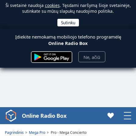
Ši svetainė naudoja
cookies
. Tęsdami naršymą šioje svetainėje,
sutinkate su mūsų slapukų naudojimo politika.
Įdiekite nemokamą mobiliojo telefono programėlę
Online Radio Box
Ne, ačiū
Online Radio Box
Video
Player
is
Pagrindinis
Mega Pro
Pro - Mega Concierto