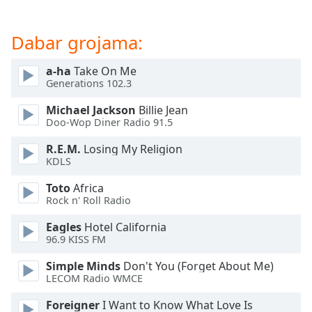
subtitles
settings
Dabar grojama:
dialog
subtitles
a-ha
Take On Me
off
,
Generations 102.3
selected
Michael Jackson
Billie Jean
Audio
Doo-Wop Diner Radio 91.5
Track
R.E.M.
Losing My Religion
Picture-
KDLS
in-
Picture
Toto
Africa
Fullscreen
Rock n' Roll Radio
This
is
Eagles
Hotel California
a
96.9 KISS FM
modal
Simple Minds
Don't You (Forget About Me)
window.
LECOM Radio WMCE
Beginning
Foreigner
I Want to Know What Love Is