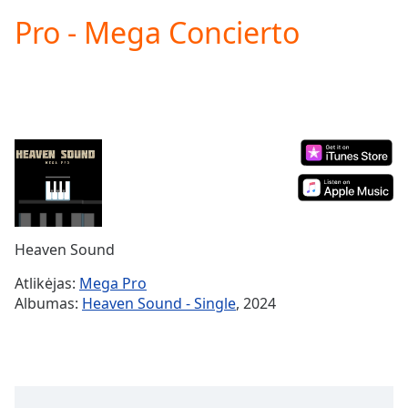
loading.
Pro - Mega Concierto
Play
Video
Play
Skip
Backward
Skip
Forward
Mute
Current
Time
0:00
/
Duration
-:-
Heaven Sound
Loaded
:
0.00%
Atlikėjas:
Mega Pro
Stream
Albumas:
Heaven Sound - Single
, 2024
Type
LIVE
Seek to
live,
currently
behind
live
LIVE