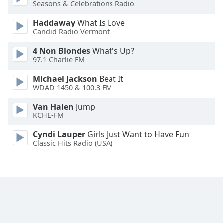
Seasons & Celebrations Radio
Opacity
Haddaway
What Is Love
Candid Radio Vermont
Caption
4 Non Blondes
What's Up?
Area
97.1 Charlie FM
Background
Michael Jackson
Beat It
Color
WDAD 1450 & 100.3 FM
Van Halen
Jump
Opacity
KCHE-FM
Cyndi Lauper
Girls Just Want to Have Fun
Font
Classic Hits Radio (USA)
Size
Text
Edge
Style