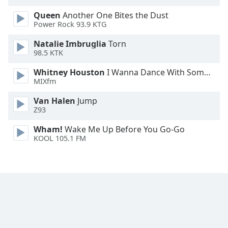
Opacity
Queen
Another One Bites the Dust
Power Rock 93.9 KTG
Caption
Natalie Imbruglia
Torn
Area
98.5 KTK
Background
Whitney Houston
I Wanna Dance With Somebody
Color
MIXfm
Van Halen
Jump
Opacity
Z93
Wham!
Wake Me Up Before You Go-Go
Font
KOOL 105.1 FM
Size
Text
Edge
Style
Font