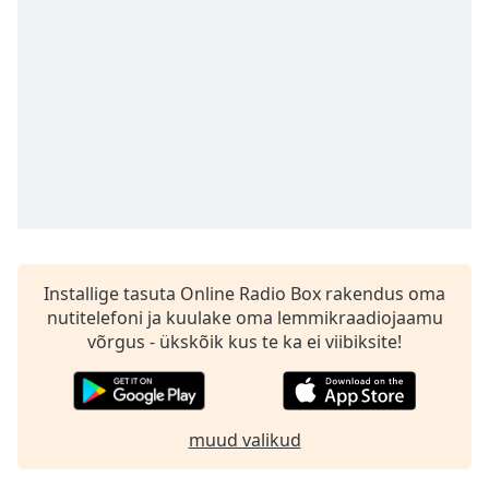
Time
-
-:-
1x
Playback
Rate
Chapters
Chapters
Descriptions
descriptions
Installige tasuta Online Radio Box rakendus oma
off
,
nutitelefoni ja kuulake oma lemmikraadiojaamu
selected
võrgus - ükskõik kus te ka ei viibiksite!
Subtitles
subtitles
muud valikud
settings
,
opens