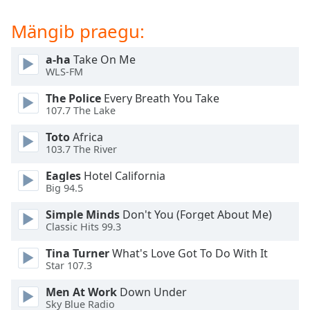
subtitles
settings
Mängib praegu:
dialog
subtitles
a-ha
Take On Me
off
,
WLS-FM
selected
The Police
Every Breath You Take
Audio
107.7 The Lake
Track
Toto
Africa
Picture-
103.7 The River
in-
Picture
Eagles
Hotel California
Fullscreen
Big 94.5
This
is
Simple Minds
Don't You (Forget About Me)
a
Classic Hits 99.3
modal
Tina Turner
What's Love Got To Do With It
window.
Star 107.3
Beginning
Men At Work
Down Under
of
Sky Blue Radio