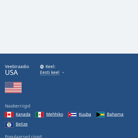
Family
Reset
Done
Close
Modal
Dialog
End
of
Veebiraadio
Keel:
dialog
USA
Eesti keel
window.
Naaberriigid
Kanada
Mehhiko
Kuuba
Bahama
Belize
Populaarsed riigid