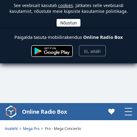
See veebisait kasutab
cookies
. Jätkates selle veebisaidi
kasutamist, nõustute meie küpsiste kasutamise poliitikaga.
Paigalda tasuta mobiilirakendus
Online Radio Box
Ei, aitäh
Online Radio Box
Video
Player
is
Avaleht
Mega Pro
Pro - Mega Concierto
loading.