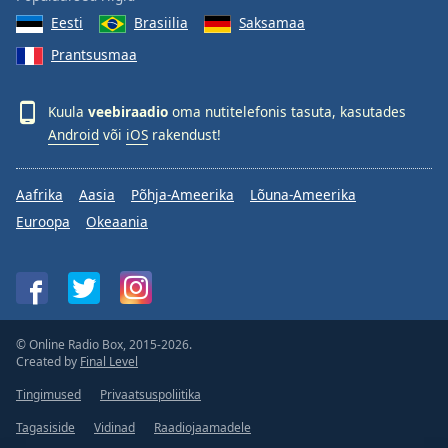
Eesti
Brasiilia
Saksamaa
Prantsusmaa
Kuula
veebiraadio
oma nutitelefonis tasuta, kasutades
Android
või
iOS
rakendust!
Aafrika
Aasia
Põhja-Ameerika
Lõuna-Ameerika
Euroopa
Okeaania
© Online Radio Box, 2015-2026.
Created by
Final Level
Tingimused
Privaatsuspoliitika
Tagasiside
Vidinad
Raadiojaamadele