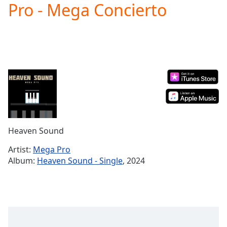
Pro - Mega Concierto
Play
Video
Play
Skip
Backward
Skip
Forward
Mute
Current
Time
0:00
/
Duration
-:-
Heaven Sound
Loaded
:
0.00%
Artist:
Mega Pro
Stream
Album:
Heaven Sound - Single
, 2024
Type
LIVE
Seek to
live,
currently
behind
live
LIVE
Remaining