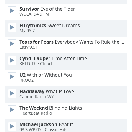
dialog
Survivor
Eye of the Tiger
window.
WOLX- 94.9 FM
Escape
will
Eurythmics
Sweet Dreams
cancel
My 95.7
and
Tears for Fears
Everybody Wants To Rule the World
close
Easy 93.1
the
window.
Cyndi Lauper
Time After Time
KKLD The Cloud
Text
U2
With or Without You
Color
KROQ2
Haddaway
What Is Love
Opacity
Candid Radio WY
The Weeknd
Blinding Lights
Text
HeartBeat Radio
Background
Color
Michael Jackson
Beat It
93.3 WBZD - Classic Hits